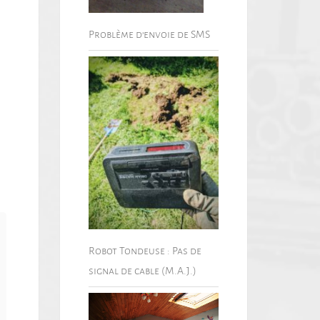
Problème d’envoie de SMS
Robot Tondeuse : Pas de
signal de cable (M.A.J.)