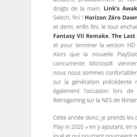
doigts de la main.
Link’s Awa
Switch, fini !
Horizon Zéro Daw
et demi, enfin fini, le tout ench
Fantasy VII Remake
,
The Last 
et pour terminer la version HD
Alors que la nouvelle PlaySta
concurrente Microsoft viennen
nous nous sommes confortable
sur la génération précédente m
également l’occasion lors de
Retrogaming sur la NES de Ninte
Cette année donc, je prends les 
Play in 2020 » en y ajoutant, en s
joué et qui pourtant pourraient m