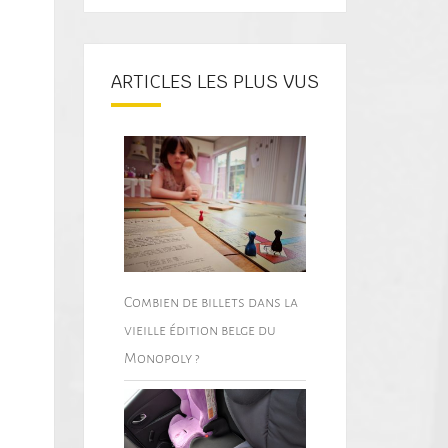
ARTICLES LES PLUS VUS
Combien de billets dans la
vieille édition belge du
Monopoly ?