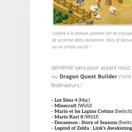
Confiné à la maison, prendre l’air en s’occup
de sa ferme dans Doraemon: Story of Seaso
eu un certain succès !
démérité sans pour autant nous
ou
Dragon Quest Builder
n’ont
fédérateurs !
– Les Sims 4
(Mac)
–
Minecraft
(WiiU)
–
Mario et les Lapins Crétins
(Switch
–
Mario Kart 8
(WiiU)
–
Doraemon : Story of Seasons
(Switc
–
Legend of Zelda : Link’s Awakening