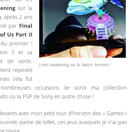
kening
sur la
E
n
, après 2 ans
A
ainé par
Final
N
of Us Part II
N
 du premier !
É
tion 5 et sa
E
t de sortir,
S
Link’s Awakening sur la Switch, terminé !
ment reposée
O
ais cela fut
U
 nombreuses occasions de sortir ma collection
S
ndo ou la PSP de Sony en autre chose !
L
E
devants avec mon petit tour d’horizon des « Games I
S
econde partie de billet, ces jeux auxquels je n’ai pas
I
e plaire.
G