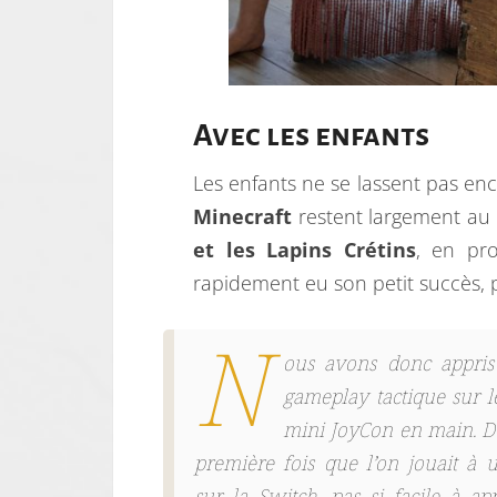
Avec les enfants
Les enfants ne se lassent pas enc
Minecraft
restent largement au 
et les Lapins Crétins
, en pr
rapidement eu son petit succès, 
N
ous avons donc appris
gameplay tactique sur l
mini JoyCon en main. De f
première fois que l’on jouait à 