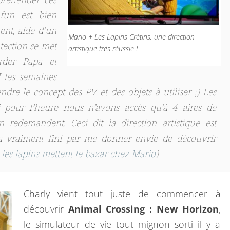
ppréhender ces
 fun est bien
ent, aide d’un
Mario + Les Lapins Crétins, une direction
otection se met
artistique très réussie !
arder Papa et
 les semaines
dre le concept des PV et des objets à utiliser ;) Les
 pour l’heure nous n’avons accès qu’à 4 aires de
 redemandent. Ceci dit la direction artistique est
 a vraiment fini par me donner envie de découvrir
les lapins mettent le bazar chez Mario
)
Charly vient tout juste de commencer à
découvrir
Animal Crossing : New Horizon
,
le simulateur de vie tout mignon sorti il y a