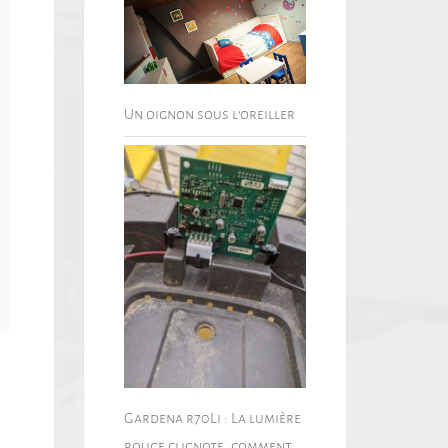
Un oignon sous l’oreiller
Gardena r70Li : La lumière
rouge clignote, comment