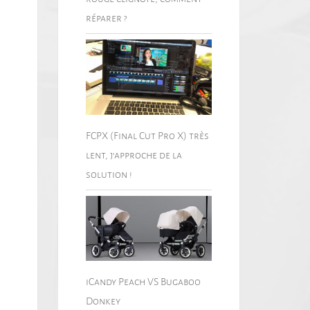
réparer ?
FCPX (Final Cut Pro X) très
lent, j’approche de la
solution !
iCandy Peach VS Bugaboo
Donkey