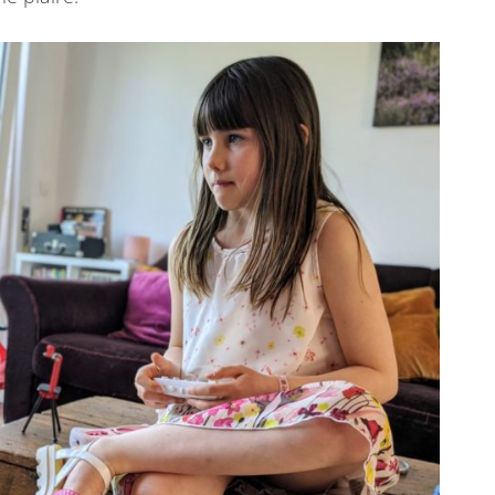
N
E
D
U
J
E
U
V
I
D
É
O
!