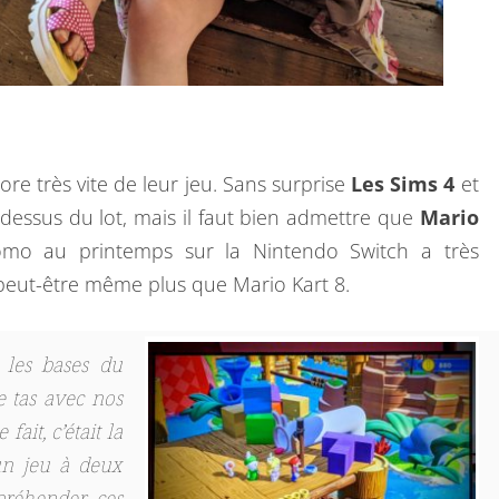
ore très vite de leur jeu. Sans surprise
Les Sims 4
et
dessus du lot, mais il faut bien admettre que
Mario
omo au printemps sur la Nintendo Switch a très
peut-être même plus que Mario Kart 8.
 les bases du
e tas avec nos
ait, c’était la
un jeu à deux