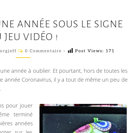
P
UNE ANNÉE SOUS LE SIGNE
L
A
 JEU VIDÉO !
Y
C
orgjeff
I
0 Commentaire
-
Post Views:
171
O
M
N
M
G
E
une année à oublier. Et pourtant, hors de toutes les
N
2
T
tte année Coronavirus, il y a tout de même un peu de
A
0
.
I
R
2
E
S
ps pour jouer
0
même terminé
,
nières années
U
pter sur les
N