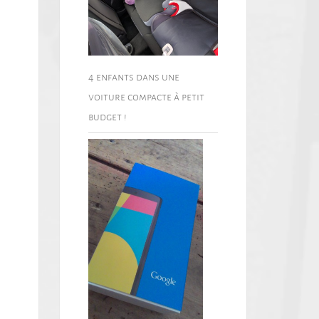
4 enfants dans une
voiture compacte à petit
budget !