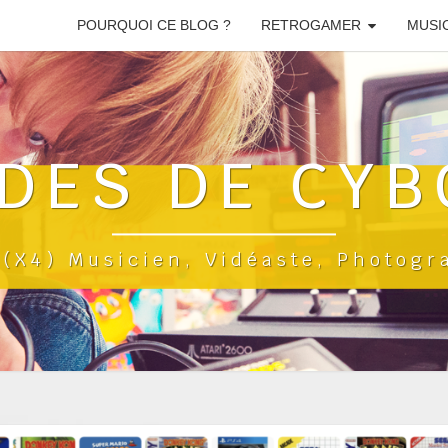
POURQUOI CE BLOG ?
RETROGAMER
MUSI
DES DE CYB
a(x4) Musicien, Vidéaste, Photog