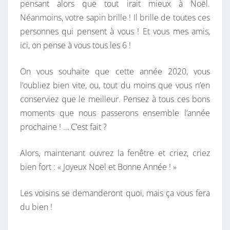
pensant alors que tout irait mieux à Noël.
E
Néanmoins, votre sapin brille ! Il brille de toutes ces
U
personnes qui pensent à vous ! Et vous mes amis,
X
ici, on pense à vous tous les 6 !
Q
U
On vous souhaite que cette année 2020, vous
’
l’oubliez bien vite, ou, tout du moins que vous n’en
E
conserviez que le meilleur. Pensez à tous ces bons
N
moments que nous passerons ensemble l’année
2
prochaine ! … C’est fait ?
0
2
Alors, maintenant ouvrez la fenêtre et criez, criez
0
bien fort : « Joyeux Noël et Bonne Année ! »
!
Les voisins se demanderont quoi, mais ça vous fera
du bien !