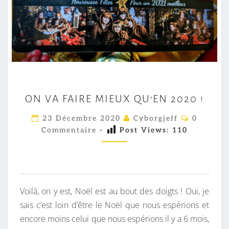
O
ON VA FAIRE MIEUX QU’EN 2020 !
N
V
C
23 Décembre 2020
Cyborgjeff
0
O
A
Commentaire
-
Post Views:
110
M
M
F
E
A
N
T
I
A
I
R
Voilà, on y est, Noël est au bout des doigts ! Oui, je
R
E
E
sais c’est loin d’être le Noël que nous espérions et
S
M
encore moins celui que nous espérions il y a 6 mois,
I