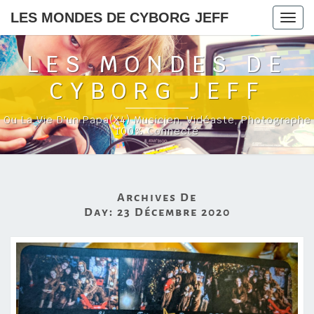
LES MONDES DE CYBORG JEFF
Togg
navig
LES MONDES DE
CYBORG JEFF
Ou La Vie D'un Papa(x4) Musicien, Vidéaste, Photographe
100% Connecté
Archives De
Day:
23 Décembre 2020