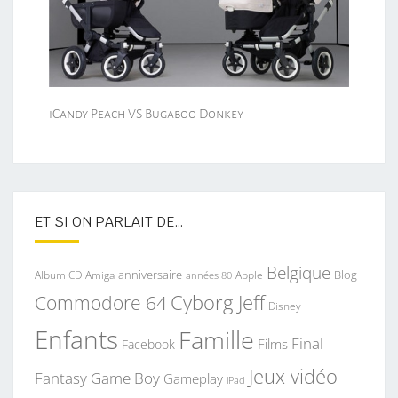
iCandy Peach VS Bugaboo Donkey
ET SI ON PARLAIT DE…
Belgique
anniversaire
Blog
Album CD
Apple
Amiga
années 80
Commodore 64
Cyborg Jeff
Disney
Enfants
Famille
Final
Films
Facebook
Jeux vidéo
Fantasy
Game Boy
Gameplay
iPad