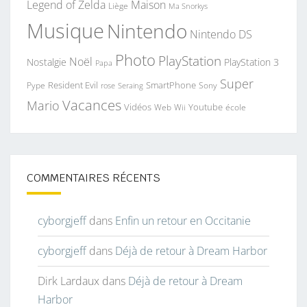
Legend of Zelda
Maison
Liège
Ma Snorkys
Musique
Nintendo
Nintendo DS
Photo
PlayStation
Noël
Nostalgie
PlayStation 3
Papa
Super
Resident Evil
SmartPhone
Pype
Seraing
Sony
rose
Vacances
Mario
Vidéos
Youtube
Web
Wii
école
COMMENTAIRES RÉCENTS
cyborgjeff
dans
Enfin un retour en Occitanie
cyborgjeff
dans
Déjà de retour à Dream Harbor
Dirk Lardaux
dans
Déjà de retour à Dream
Harbor