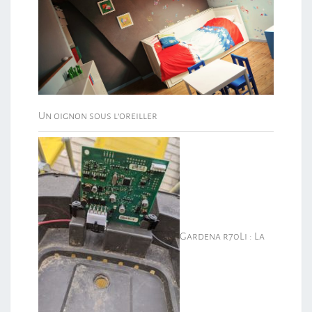
Un oignon sous l’oreiller
Gardena r70Li : La