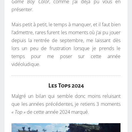
Game Boy Color
, comme j’ai déjà pu vous en
N
présenter.
D
L
Mais petit à petit, le temps à manquer, et il faut bien
E
l’admettre, rares furent les moments où j’ai pu jouer
T
depuis la rentrée de septembre, me laissant dès
E
lors un peu de frustration lorsque je prends le
M
temps pour me poser sur cette année
P
vidéoludique.
S
M
A
Les Tops 2024
N
Malgré un bilan qui semble donc moins reluisant
Q
que les années précédentes, je retiens 3 moments
U
« Top »
de cette année 2024 marqué.
E