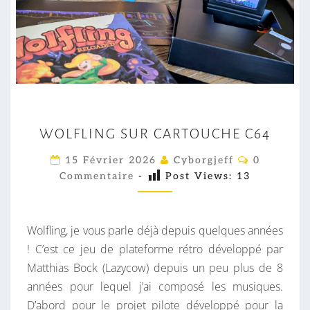
W
WOLFLING SUR CARTOUCHE C64
O
L
C
15 Février 2026
Cyborgjeff
0
O
F
Commentaire
-
Post Views:
13
M
M
L
E
I
N
T
Wolfling, je vous parle déjà depuis quelques années
N
A
I
! C’est ce jeu de plateforme rétro développé par
G
R
Matthias Bock (Lazycow) depuis un peu plus de 8
S
E
S
années pour lequel j’ai composé les musiques.
U
D’abord pour le projet pilote développé pour la
R