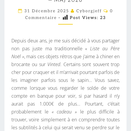
S
R
C
31 Décembre 2025
Cyborgjeff
0
O
E
Commentaire
-
Post Views:
23
M
M
C
E
H
N
T
Depuis deux ans, je me suis décidé à vous partager
E
A
I
non pas juste ma traditionnelle «
Liste au Père
R
R
Noël »
, mais ces objets rétros que j’aime à chiner en
C
E
S
brocante ou sur
Vinted
. Certains sont souvent trop
H
cher pour craquer et il m’arrivait pourtant parfois de
E
les imaginer parfois sous le sapin… Vous savez,
S
comme lorsque vous regarder le solde de votre
D
compte en banque pour voir, si par hasard il n’y
E
aurait pas 1.000€ de plus… Pourtant, c’était
R
probablement le
« cadeau »
le plus difficile à
E
trouver, voire simplement à en comprendre toutes
T
les subtilités à celui qui serait venu se perdre sur le
R