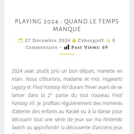
P
PLAYING 2024 : QUAND LE TEMPS
L
MANQUE
A
Y
C
27 Décembre 2024
Cyborgjeff
0
O
I
Commentaire
-
Post Views:
69
M
M
N
E
G
N
T
2024 avait plutôt pris un bon départ, manette en
2
A
I
main. Nous clôturions, madame et moi,
Hogwarts
0
R
Legacy
et
Final Fantasy XVI
durant l’hiver avant de se
2
E
S
lancer dans la 2° partie du tout nouveau
Final
4
Fantasy VII
. Je profitais régulièrement des moments
:
d’attente des enfants au Karaté ou à la danse pour
Q
découvrir tout une série de jeux sur ma
Nintendo
U
Switch
ou approfondir la découverte d’anciens jeux
A