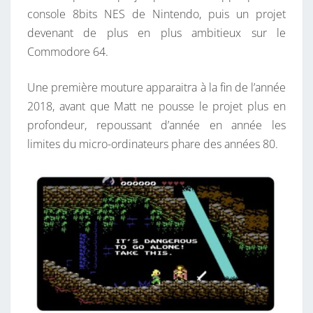
console 8bits NES de Nintendo, puis un projet
C
devenant de plus en plus ambitieux sur le
A
Commodore 64.
R
T
Une première mouture apparaitra à la fin de l’année
O
2018, avant que Matt ne pousse le projet plus en
U
profondeur, repoussant d’année en année les
C
limites du micro-ordinateurs phare des années 80.
H
E
C
6
4