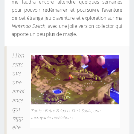
me faudra encore attendre quelques semaines
pour pouvoir redémarrer et poursuivre l’aventure
de cet étrange jeu d’aventure et exploration sur ma
Nintendo Switch
, avec une jolie version collector qui
apporte un peu plus de magie.
i l’on
retro
uve
une
ambi
ance
qui
Tunic : Entre Zelda et Dark Souls, une
incroyable révélation !
rapp
elle