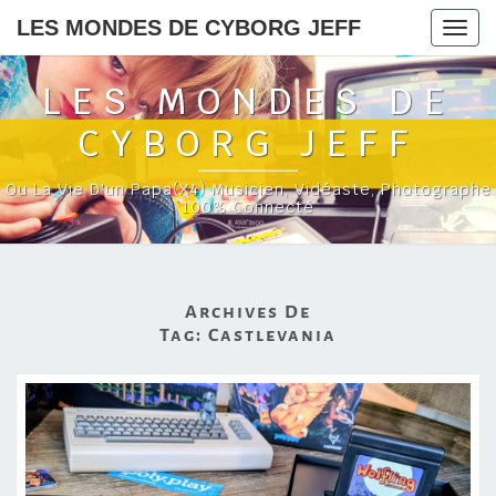
LES MONDES DE CYBORG JEFF
Togg
navig
LES MONDES DE
CYBORG JEFF
Ou La Vie D'un Papa(x4) Musicien, Vidéaste, Photographe
100% Connecté
Archives De
Tag:
Castlevania