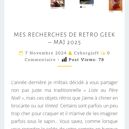
M
MES RECHERCHES DE RETRO GEEK
E
– MAJ 2025
S
R
C
7 Novembre 2024
Cyborgjeff
0
O
E
Commentaire
-
Post Views:
78
M
M
C
E
H
N
T
L’année dernière je m’étais décidé à vous partager
E
A
I
non pas juste ma traditionnelle «
Liste au Père
R
R
Noël »
, mais ces objets rétros que j’aime à chiner en
C
E
S
brocante ou sur
Vinted
. Certains sont parfois un peu
H
trop cher pour craquer et il m’arrive de les imaginer
E
parfois sous le sapin… Vous savez, comme lorsque
S
vous regarder le solde de votre compte en banque