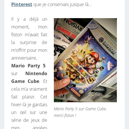
Pinterest
que je conservais jusque là…
O
G
Il y a déjà un
E
moment, mon
E
fiston m’avait fait
K
la surprise de
–
m’offrir pour mon
M
anniversaire,
A
Mario Party 5
J
sur
Nintendo
2
Game Cube
. Et
0
cela m’a vraiment
2
fait plaisir. Cet
6
hiver-là je gardais
Mario Party 5 sur Game Cube,
un œil sur une
merci fiston !
série de jeux de
mes années