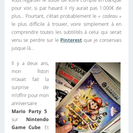
D
pour voir, si par hasard il n’y aurait pas 1.000€ de
E
plus… Pourtant, c’était probablement le
« cadeau »
R
le plus difficile à trouver, voire simplement à en
E
comprendre toutes les subtilités à celui qui serait
T
venu se perdre sur le
Pinterest
que je conservais
R
jusque là…
O
G
Il y a deux ans,
E
mon fiston
E
m’avait fait la
K
surprise de
–
m’offrir pour mon
M
anniversaire
A
Mario Party 5
J
sur
Nintendo
2
Game Cube
. Et
0