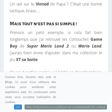
Un œil sur le
Vinted
de Papa ? C’était une bonne
tactique, bravo….
Mais tout n’est pas si simple !
Prenons un petit exemple, si cela fait bien
longtemps que j’ai retrouvé les
Cartouches
Game
Boy
de
Super Mario Land 2
ou
Wario Land
,
j’aurais bien envie d’ajouter dans ma collection le
jeu
ET
sa boite
.
On peut parfois en trouver à 50€ en cherchant bien.
Comme bien d'autres sites web et
Mais il faut rester attentif à ce qu’il s’agisse bien
Blogs, ici aussi nous utilisons des
d’une boite d’origine… On trouve en effet de plus en
cookies pour améliorer votre
plus de «
boite de remplacement
» de qualité par
expérience web. En continuant votre
visite, vous acceptez l'utilisation de
ailleurs très variable pour une dizaine d’euro… Dès
cookies.
lors, mettre plus 50€ ou plus pour une copie serait
Ok
Plus d'informations la politique de confidentialité de ce blog