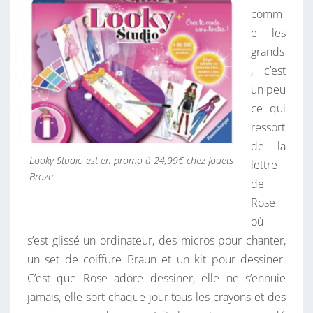
comm
e les
grands
, c’est
un peu
ce qui
ressort
de la
Looky Studio est en promo à 24,99€ chez Jouets
lettre
Broze.
de
Rose
où
s’est glissé un ordinateur, des micros pour chanter,
un set de coiffure Braun et un kit pour dessiner.
C’est que Rose adore dessiner, elle ne s’ennuie
jamais, elle sort chaque jour tous les crayons et des