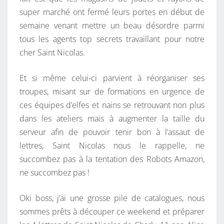
A
super marché ont fermé leurs portes en début de
I
semaine venant mettre un beau désordre parmi
N
tous les agents top secrets travaillant pour notre
T
cher Saint Nicolas.
N
I
Et si même celui-ci parvient à réorganiser ses
C
troupes, misant sur de formations en urgence de
O
ces équipes d’elfes et nains se retrouvant non plus
L
dans les ateliers mais à augmenter la taille du
A
serveur afin de pouvoir tenir bon à l’assaut de
S
lettres, Saint Nicolas nous le rappelle, ne
!
succombez pas à la tentation des Robots Amazon,
ne succombez pas !
Oki boss, j’ai une grosse pile de catalogues, nous
sommes prêts à découper ce weekend et préparer