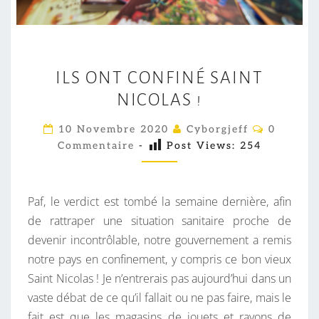
I
ILS ONT CONFINÉ SAINT
L
NICOLAS !
S
O
C
10 Novembre 2020
Cyborgjeff
0
N
O
Commentaire
-
Post Views:
254
M
T
M
E
C
N
O
T
Paf, le verdict est tombé la semaine dernière, afin
A
N
I
de rattraper une situation sanitaire proche de
R
F
devenir incontrôlable, notre gouvernement a remis
E
S
I
notre pays en confinement, y compris ce bon vieux
N
Saint Nicolas ! Je n’entrerais pas aujourd’hui dans un
É
vaste débat de ce qu’il fallait ou ne pas faire, mais le
S
fait est que les magasins de jouets et rayons de