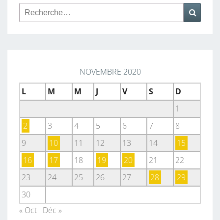
Rechercher :
Reche
NOVEMBRE 2020
L
M
M
J
V
S
D
1
2
3
4
5
6
7
8
9
10
11
12
13
14
15
16
17
18
19
20
21
22
23
24
25
26
27
28
29
30
« Oct
Déc »