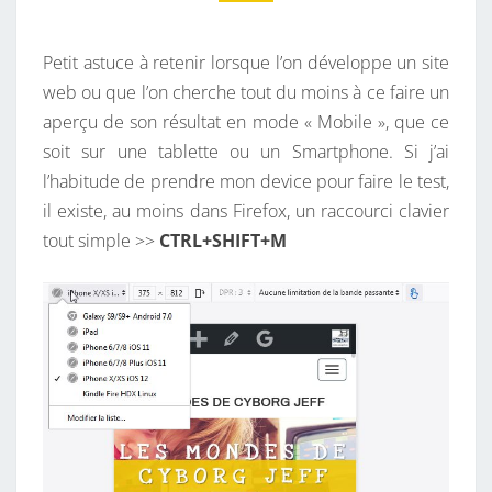
S
E
H
N
T
Petit astuce à retenir lorsque l’on développe un site
I
A
I
web ou que l’on cherche tout du moins à ce faire un
F
R
aperçu de son résultat en mode « Mobile », que ce
T
E
S
soit sur une tablette ou un Smartphone. Si j’ai
+
l’habitude de prendre mon device pour faire le test,
M
il existe, au moins dans Firefox, un raccourci clavier
,
tout simple >>
CTRL+SHIFT+M
L
E
M
O
D
E
«
M