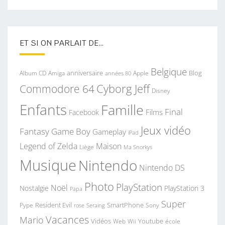
ET SI ON PARLAIT DE…
Belgique
anniversaire
Blog
Album CD
Apple
Amiga
années 80
Commodore 64
Cyborg Jeff
Disney
Enfants
Famille
Final
Films
Facebook
Jeux vidéo
Fantasy
Game Boy
Gameplay
iPad
Legend of Zelda
Maison
Liège
Ma Snorkys
Musique
Nintendo
Nintendo DS
Photo
PlayStation
Noël
Nostalgie
PlayStation 3
Papa
Super
Resident Evil
SmartPhone
Pype
Seraing
Sony
rose
Vacances
Mario
Vidéos
Youtube
Web
Wii
école