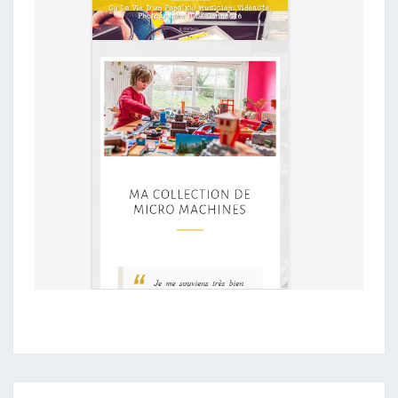
O
B
I
L
E
»
D
E
F
I
R
E
F
O
X