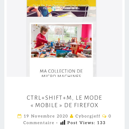
C
CTRL+SHIFT+M, LE MODE
T
« MOBILE » DE FIREFOX
R
L
C
19 Novembre 2020
Cyborgjeff
0
O
+
Commentaire
-
Post Views:
133
M
M