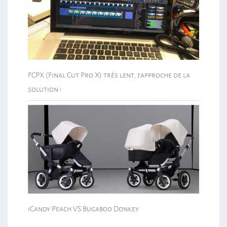
FCPX (Final Cut Pro X) très lent, j’approche de la
solution !
iCandy Peach VS Bugaboo Donkey