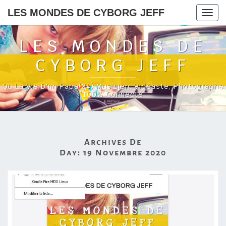
LES MONDES DE CYBORG JEFF
Togg
navig
LES MONDES DE
CYBORG JEFF
Ou La Vie D'un Papa(x4) Musicien, Vidéaste, Photographe
100% Connecté
Archives De
Day:
19 Novembre 2020