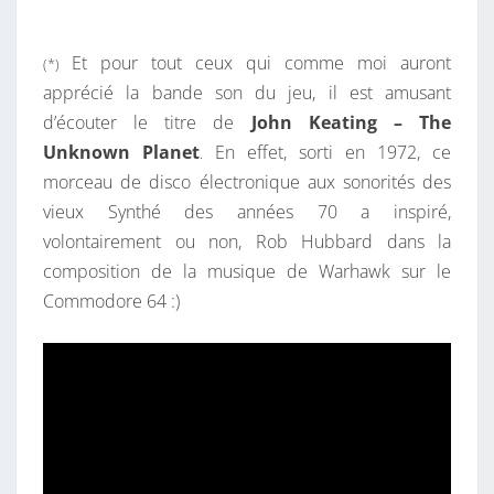
Et pour tout ceux qui comme moi auront
(*)
apprécié la bande son du jeu, il est amusant
d’écouter le titre de
John Keating – The
Unknown Planet
En effet, sorti en 1972, ce
.
morceau de disco électronique aux sonorités des
vieux Synthé des années 70 a inspiré,
volontairement ou non, Rob Hubbard dans la
composition de la musique de Warhawk sur le
Commodore 64 :)