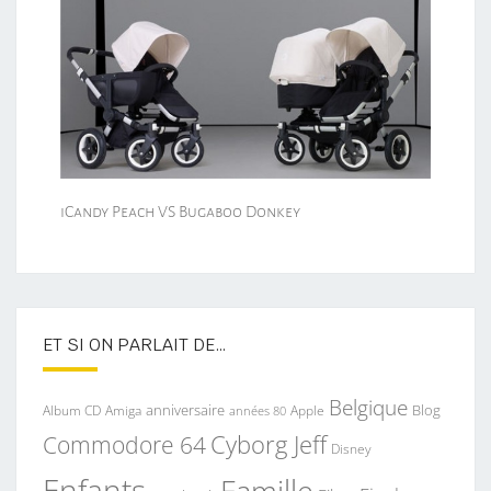
iCandy Peach VS Bugaboo Donkey
ET SI ON PARLAIT DE…
Belgique
anniversaire
Blog
Album CD
Apple
Amiga
années 80
Commodore 64
Cyborg Jeff
Disney
Enfants
Famille