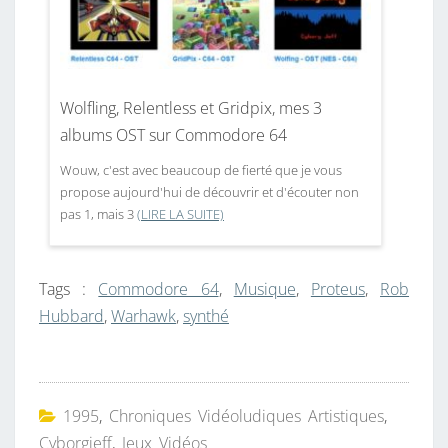
Wolfling, Relentless et Gridpix, mes 3
albums OST sur Commodore 64
Wouw, c'est avec beaucoup de fierté que je vous
propose aujourd'hui de découvrir et d'écouter non
pas 1, mais 3
(LIRE LA SUITE)
Tags :
Commodore 64
,
Musique
,
Proteus
,
Rob
Hubbard
,
Warhawk
,
synthé
1995
,
Chroniques Vidéoludiques Artistiques
,
Cyborgjeff
,
Jeux Vidéos