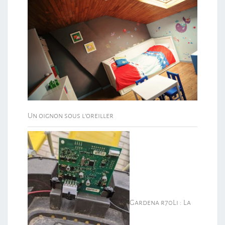
Un oignon sous l’oreiller
Gardena r70Li : La