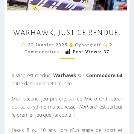
W
WARHAWK, JUSTICE RENDUE.
A
R
C
20 Janvier 2025
Cyborgjeff
2
O
H
Commentaires
-
Post Views:
37
M
A
M
E
W
N
T
K
Justice est rendue,
Warhawk
sur
Commodore 64
A
,
I
entre dans mon petit musée.
R
J
E
S
Mon second jeu préféré sur ce Micro Ordinateur
U
qui aura rythmé ma jeunesse,
S
Warhawk
est surtout
le premier jeu que j’ai copié !!
T
I
J’avais 8 ou 10 ans, lors d’un stage de sport et
C