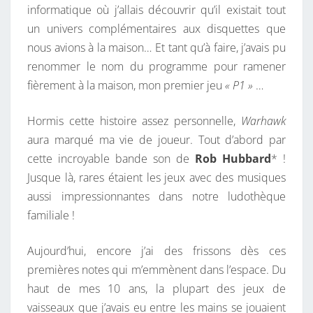
informatique où j’allais découvrir qu’il existait tout
E
un univers complémentaires aux disquettes que
R
nous avions à la maison… Et tant qu’à faire, j’avais pu
E
renommer le nom du programme pour ramener
N
fièrement à la maison, mon premier jeu
« P1 »
…
D
U
Hormis cette histoire assez personnelle,
Warhawk
E
aura marqué ma vie de joueur. Tout d’abord par
.
cette incroyable bande son de
Rob Hubbard
* !
Jusque là, rares étaient les jeux avec des musiques
aussi impressionnantes dans notre ludothèque
familiale !
Aujourd’hui, encore j’ai des frissons dès ces
premières notes qui m’emmènent dans l’espace. Du
haut de mes 10 ans, la plupart des jeux de
vaisseaux que j’avais eu entre les mains se jouaient