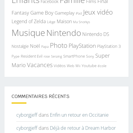
Final
Films
Facebook
Jeux vidéo
Fantasy
Game Boy
Gameplay
iPad
Legend of Zelda
Maison
Liège
Ma Snorkys
Musique
Nintendo
Nintendo DS
Photo
PlayStation
Noël
Nostalgie
PlayStation 3
Papa
Super
Resident Evil
SmartPhone
Pype
Seraing
Sony
rose
Vacances
Mario
Vidéos
Youtube
Web
Wii
école
COMMENTAIRES RÉCENTS
cyborgjeff
dans
Enfin un retour en Occitanie
cyborgjeff
dans
Déjà de retour à Dream Harbor