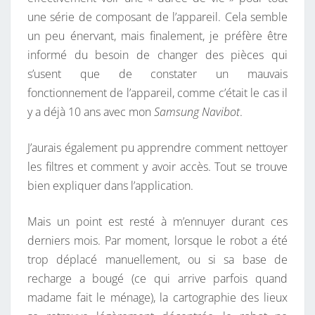
A
une série de composant de l’appareil. Cela semble
S
un peu énervant, mais finalement, je préfère être
P
informé du besoin de changer des pièces qui
I
s’usent que de constater un mauvais
R
fonctionnement de l’appareil, comme c’était le cas il
A
y a déjà 10 ans avec mon
Samsung Navibot
.
T
E
J’aurais également pu apprendre comment nettoyer
U
les filtres et comment y avoir accès. Tout se trouve
R
bien expliquer dans l’application.
D
R
Mais un point est resté à m’ennuyer durant ces
E
derniers mois. Par moment, lorsque le robot a été
A
trop déplacé manuellement, ou si sa base de
M
recharge a bougé (ce qui arrive parfois quand
E
madame fait le ménage), la cartographie des lieux
D