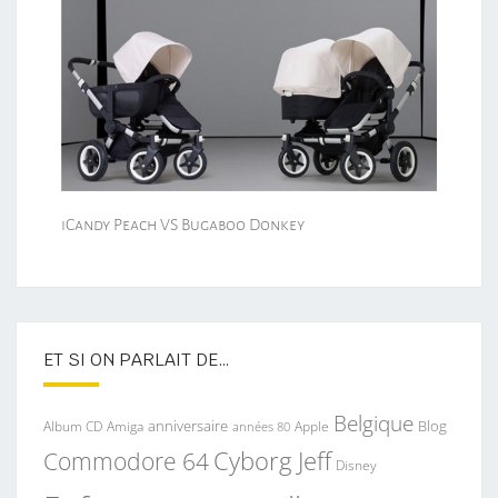
iCandy Peach VS Bugaboo Donkey
ET SI ON PARLAIT DE…
Belgique
anniversaire
Blog
Album CD
Apple
Amiga
années 80
Commodore 64
Cyborg Jeff
Disney