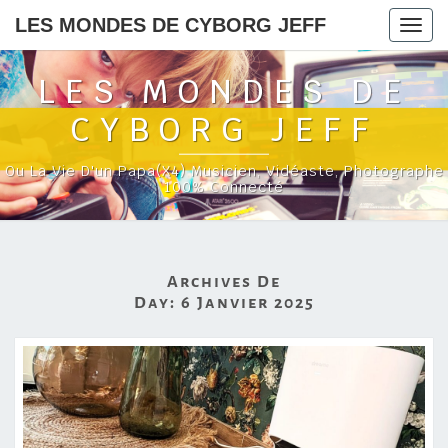
LES MONDES DE CYBORG JEFF
Togg
navig
LES MONDES DE
CYBORG JEFF
Ou La Vie D'un Papa(x4) Musicien, Vidéaste, Photographe
100% Connecté
Archives De
Day:
6 Janvier 2025