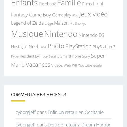
Enfants
Famille
Final
Films
Facebook
Jeux vidéo
Fantasy
Game Boy
Gameplay
iPad
Legend of Zelda
Maison
Liège
Ma Snorkys
Musique
Nintendo
Nintendo DS
Photo
PlayStation
Noël
Nostalgie
PlayStation 3
Papa
Super
Resident Evil
SmartPhone
Pype
Seraing
Sony
rose
Vacances
Mario
Vidéos
Youtube
Web
Wii
école
COMMENTAIRES RÉCENTS
cyborgjeff
dans
Enfin un retour en Occitanie
cyborgjeff
dans
Déjà de retour à Dream Harbor