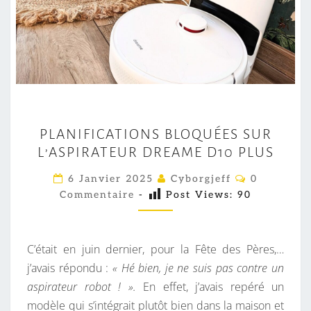
P
PLANIFICATIONS BLOQUÉES SUR
L
L’ASPIRATEUR DREAME D10 PLUS
A
N
C
6 Janvier 2025
Cyborgjeff
0
O
I
Commentaire
-
Post Views:
90
M
M
F
E
I
N
T
C’était en juin dernier, pour la Fête des Pères,…
C
A
I
j’avais répondu :
« Hé bien, je ne suis pas contre un
A
R
aspirateur robot ! ».
En effet, j’avais repéré un
T
E
S
modèle qui s’intégrait plutôt bien dans la maison et
I