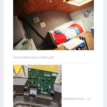
Un oignon sous l’oreiller
Gardena r70Li : La