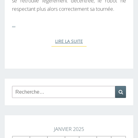
se retrouve légèrement décentrée, le robot ne
1
respectant plus alors correctement sa tournée.
0
P
…
L
U
LIRE LA SUITE
LIRE LA SUITE
S
Rechercher :
Reche
JANVIER 2025