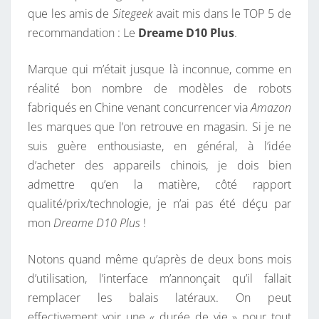
que les amis de
Sitegeek
avait mis dans le TOP 5 de
O
recommandation : Le
Dreame D10 Plus
.
N
S
Marque qui m’était jusque là inconnue, comme en
B
réalité bon nombre de modèles de robots
L
fabriqués en Chine venant concurrencer via
Amazon
O
les marques que l’on retrouve en magasin. Si je ne
Q
suis guère enthousiaste, en général, à l’idée
U
d’acheter des appareils chinois, je dois bien
É
admettre qu’en la matière, côté rapport
E
qualité/prix/technologie, je n’ai pas été déçu par
S
mon
Dreame D10 Plus
!
S
U
Notons quand même qu’après de deux bons mois
R
d’utilisation, l’interface m’annonçait qu’il fallait
L
remplacer les balais latéraux. On peut
’
effectivement voir une « durée de vie » pour tout