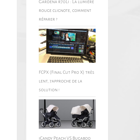
Gardena r70Li : La lumière
rouge clignote, comment
réparer ?
FCPX (Final Cut Pro X) très
lent, j’approche de la
solution !
iCandy Peach VS Bugaboo