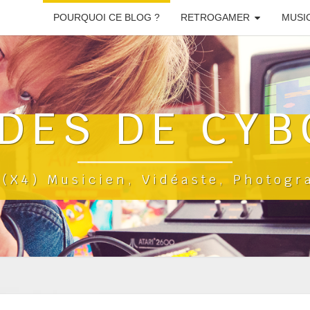
POURQUOI CE BLOG ?
RETROGAMER
MUSI
DES DE CYB
a(x4) Musicien, Vidéaste, Photog