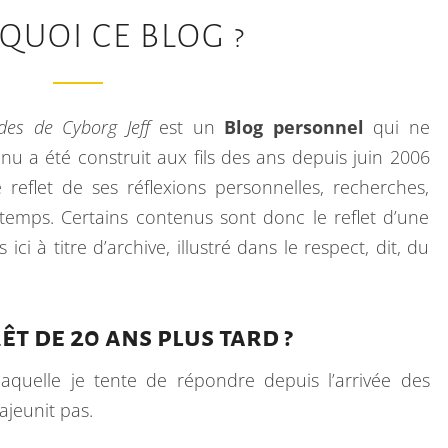
P
QUOI CE BLOG ?
O
U
R
es de Cyborg Jeff
est un
Blog personnel
qui ne
Q
u a été construit aux fils des ans depuis juin 2006
U
reflet de ses réflexions personnelles, recherches,
O
e temps. Certains contenus sont donc le reflet d’une
I
i à titre d’archive, illustré dans le respect, dit, du
C
E
B
êt de 20 ans plus tard ?
L
O
laquelle je tente de répondre depuis l’arrivée des
G
ajeunit pas.
?