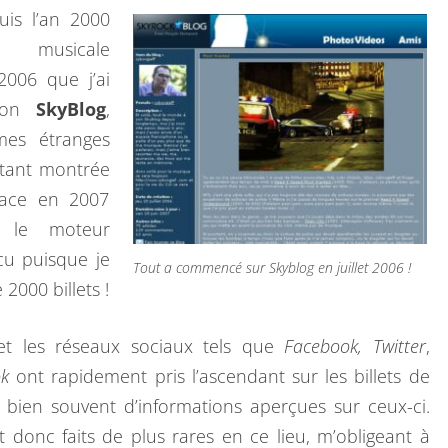
uis l’an 2000
musicale
2006 que j’ai
 mon
SkyBlog
,
es étranges
tant montrée
place en 2007
 le moteur
cu puisque je
Tout a commencé sur Skyblog en juillet 2006 !
 2000 billets !
t les réseaux sociaux tels que
Facebook, Twitter
,
ok
ont rapidement pris l’ascendant sur les billets de
nt bien souvent d’informations aperçues sur ceux-ci.
nt donc faits de plus rares en ce lieu, m’obligeant à