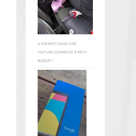
4 enfants dans une
voiture compacte à petit
budget !