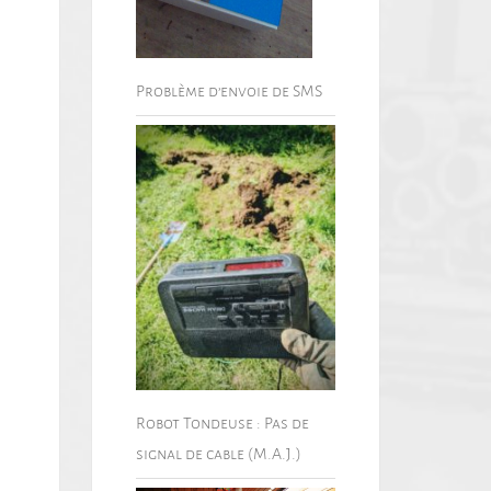
Problème d’envoie de SMS
Robot Tondeuse : Pas de
signal de cable (M.A.J.)