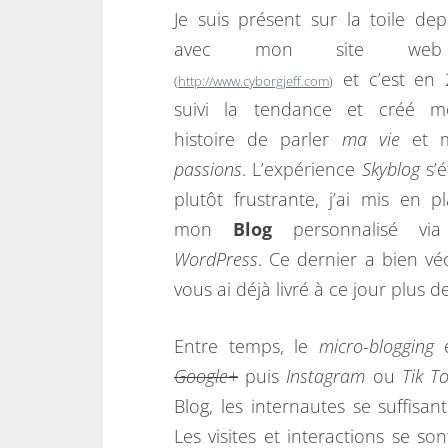
Je suis présent sur la toile dep
avec mon site web 
et c’est en 
(
http://www.cyborgjeff.com
)
suivi la tendance et créé
histoire de parler
ma vie
et m
passions
. L’expérience
Skyblog
s’é
plutôt frustrante, j’ai mis en 
mon
Blog
personnalisé via
WordPress
. Ce dernier a bien vé
vous ai déjà livré à ce jour plus de
Entre temps, le
micro-blogging
e
Google+
puis
Instagram
ou
Tik T
Blog, les internautes se suffisa
Les visites et interactions se so