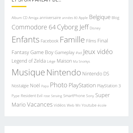
Belgique
anniversaire
Blog
Album CD
Apple
Amiga
années 80
Commodore 64
Cyborg Jeff
Disney
Enfants
Famille
Final
Films
Facebook
Jeux vidéo
Fantasy
Game Boy
Gameplay
iPad
Legend of Zelda
Maison
Liège
Ma Snorkys
Musique
Nintendo
Nintendo DS
Photo
PlayStation
Noël
Nostalgie
PlayStation 3
Papa
Super
Resident Evil
SmartPhone
Pype
Seraing
Sony
rose
Vacances
Mario
Vidéos
Youtube
Web
Wii
école