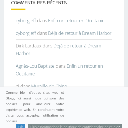
COMMENTAIRES RÉCENTS
cyborgjeff
dans
Enfin un retour en Occitanie
cyborgjeff
dans
Déjà de retour à Dream Harbor
Dirk Lardaux
dans
Déjà de retour à Dream
Harbor
Agnès-Lou Baptiste
dans
Enfin un retour en
Occitanie
cj
dans
Muraille de Chine
Comme bien d'autres sites web et
Blogs, ici aussi nous utilisons des
cookies pour améliorer votre
expérience web. En continuant votre
visite, vous acceptez l'utilisation de
© 2026
|
Fièrement propulsé par
WordPress
|
Thème :
cookies.
Nisarg
Ok
Plus d'informations la politique de confidentialité de ce blog