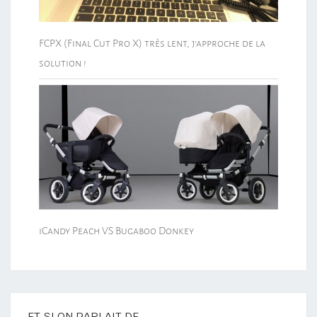
FCPX (Final Cut Pro X) très lent, j’approche de la
solution !
iCandy Peach VS Bugaboo Donkey
ET SI ON PARLAIT DE…