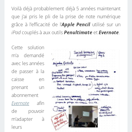
N
T
T
Voilà déjà probablement déjà 5 années maintenant
A
I
I
que j’ai pris le pli de la prise de note numérique
R
M
grâce à l’efficacité de l’
Apple Pencil
utilisé sur un
E
S
A
iPad
couplés à aux outils
Penultimate
et
Evernote
.
T
E
Cette solution
À
m’a demandé
N
avec les années
O
de passer à la
T
caisse en
E
prenant un
S
abonnement
H
Evernote
afin
E
de pouvoir
L
m’adapter à
F
leurs