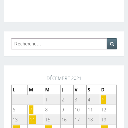
Rechercher :
Reche
DÉCEMBRE 2021
L
M
M
J
V
S
D
1
2
3
4
5
6
7
8
9
10
11
12
13
14
15
16
17
18
19