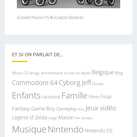
iCandy Peach VS Bugaboo Donkey
ET SI ON PARLAIT DE…
Belgique
anniversaire
Blog
Album CD
Apple
Amiga
années 80
Commodore 64
Cyborg Jeff
Disney
Enfants
Famille
Final
Films
Facebook
Jeux vidéo
Fantasy
Game Boy
Gameplay
iPad
Legend of Zelda
Maison
Liège
Ma Snorkys
Musique
Nintendo
Nintendo DS