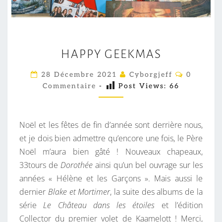
H
HAPPY GEEKMAS
A
P
C
28 Décembre 2021
Cyborgjeff
0
O
P
Commentaire
-
Post Views:
66
M
Y
M
E
G
N
T
E
Noël et les fêtes de fin d’année sont derrière nous,
A
E
I
et je dois bien admettre qu’encore une fois, le Père
R
K
Noël m’aura bien gâté ! Nouveaux chapeaux,
E
S
M
33tours de
Dorothée
ainsi qu’un bel ouvrage sur les
A
années « Hélène et les Garçons ». Mais aussi le
S
dernier
Blake et Mortimer
, la suite des albums de la
série
Le Château dans les étoiles
et l’édition
Collector du premier volet de Kaamelott ! Merci,