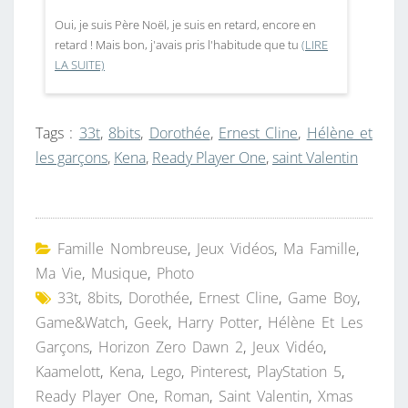
Oui, je suis Père Noël, je suis en retard, encore en
retard ! Mais bon, j'avais pris l'habitude que tu
(LIRE
LA SUITE)
Tags :
33t
,
8bits
,
Dorothée
,
Ernest Cline
,
Hélène et
les garçons
,
Kena
,
Ready Player One
,
saint Valentin
Famille Nombreuse
,
Jeux Vidéos
,
Ma Famille
,
Ma Vie
,
Musique
,
Photo
33t
,
8bits
,
Dorothée
,
Ernest Cline
,
Game Boy
,
Game&Watch
,
Geek
,
Harry Potter
,
Hélène Et Les
Garçons
,
Horizon Zero Dawn 2
,
Jeux Vidéo
,
Kaamelott
,
Kena
,
Lego
,
Pinterest
,
PlayStation 5
,
Ready Player One
,
Roman
,
Saint Valentin
,
Xmas