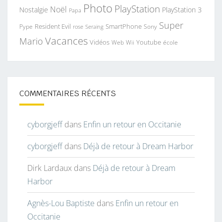
Photo
PlayStation
Noël
Nostalgie
PlayStation 3
Papa
Super
Resident Evil
SmartPhone
Pype
Seraing
Sony
rose
Vacances
Mario
Vidéos
Youtube
Web
Wii
école
COMMENTAIRES RÉCENTS
cyborgjeff
dans
Enfin un retour en Occitanie
cyborgjeff
dans
Déjà de retour à Dream Harbor
Dirk Lardaux
dans
Déjà de retour à Dream
Harbor
Agnès-Lou Baptiste
dans
Enfin un retour en
Occitanie