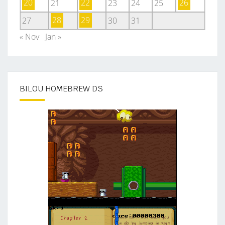
20
21
22
23
24
25
26
27
28
29
30
31
« Nov
Jan »
BILOU HOMEBREW DS