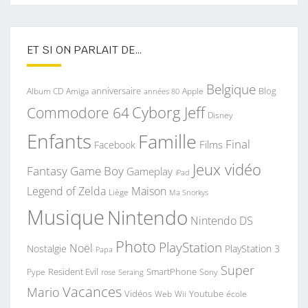
ET SI ON PARLAIT DE…
Belgique
anniversaire
Blog
Album CD
Apple
Amiga
années 80
Commodore 64
Cyborg Jeff
Disney
Enfants
Famille
Final
Films
Facebook
Jeux vidéo
Fantasy
Game Boy
Gameplay
iPad
Legend of Zelda
Maison
Liège
Ma Snorkys
Musique
Nintendo
Nintendo DS
Photo
PlayStation
Noël
Nostalgie
PlayStation 3
Papa
Super
Resident Evil
SmartPhone
Pype
Seraing
Sony
rose
Vacances
Mario
Vidéos
Youtube
Web
Wii
école