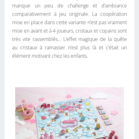
S
manque un peu de challenge et d’ambiance
L
comparativement à jeu originale. La coopération
I
mise en place dans cette variante n’est pas vraiment
C
mise en avant et à 4 joueurs, cristaux et copains sont
O
très vite rassemblés… L’effet magique de la quête
R
au cristaux à ramasser n’est plus là et c’était un
N
élément motivant chez les enfants.
E
S
D
A
N
S
L
E
S
N