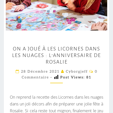
O
ON A JOUÉ À LES LICORNES DANS
N
LES NUAGES : L’ANNIVERSAIRE DE
A
ROSALIE
J
O
C
28 Décembre 2021
Cyborgjeff
0
O
U
Commentaire
-
Post Views:
81
M
M
É
E
À
N
T
On reprend la recette des Licornes dans les nuages
L
A
I
dans un joli décors afin de préparer une jolie fête à
E
R
Rosalie. Si cela reste tout mignon, finalement le jeu
E
S