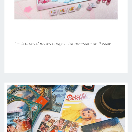
U
A
G
E
S
:
Les licornes dans les nuages : l’anniversaire de Rosalie
L
’
A
N
N
I
V
E
R
S
A