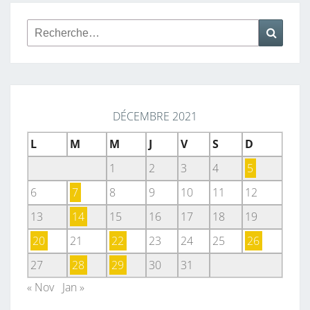
Rechercher :
Reche
DÉCEMBRE 2021
L
M
M
J
V
S
D
1
2
3
4
5
6
7
8
9
10
11
12
13
14
15
16
17
18
19
20
21
22
23
24
25
26
27
28
29
30
31
« Nov
Jan »