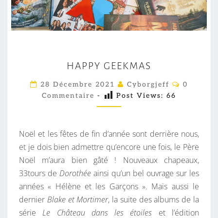
I
R
E
D
H
E
HAPPY GEEKMAS
A
R
P
C
28 Décembre 2021
Cyborgjeff
0
O
O
P
Commentaire
-
Post Views:
66
M
S
M
Y
A
E
G
N
L
T
Noël et les fêtes de fin d’année sont derrière nous,
E
A
I
I
et je dois bien admettre qu’encore une fois, le Père
E
E
R
Noël m’aura bien gâté ! Nouveaux chapeaux,
K
E
S
33tours de
Dorothée
ainsi qu’un bel ouvrage sur les
M
années « Hélène et les Garçons ». Mais aussi le
A
dernier
Blake et Mortimer
, la suite des albums de la
S
série
Le Château dans les étoiles
et l’édition