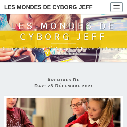
LES MONDES DE CYBORG JEFF
Togg
navig
LES MONDES DE
CYBORG JEFF
Ou La Vie D'un Papa(x4) Musicien, Vidéaste, Photographe
100% Connecté
Archives De
Day:
28 Décembre 2021