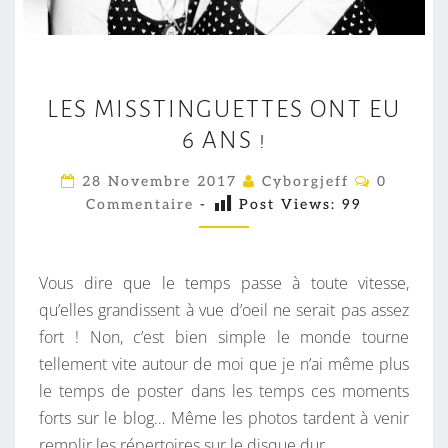
L
LES MISSTINGUETTES ONT EU
E
6 ANS !
S
M
C
28 Novembre 2017
Cyborgjeff
0
I
O
Commentaire
-
Post Views:
99
M
S
M
E
S
N
T
T
Vous dire que le temps passe à toute vitesse,
A
I
I
qu’elles grandissent à vue d’oeil ne serait pas assez
R
N
fort ! Non, c’est bien simple le monde tourne
E
S
G
tellement vite autour de moi que je n’ai même plus
U
le temps de poster dans les temps ces moments
E
forts sur le blog… Même les photos tardent à venir
T
remplir les répertoires sur le disque dur.