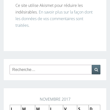
Ce site utilise Akismet pour réduire les
indésirables.
En savoir plus sur la façon dont
les données de vos commentaires sont
traitées
.
Rechercher :
Reche
NOVEMBRE 2017
L
M
M
J
V
S
D