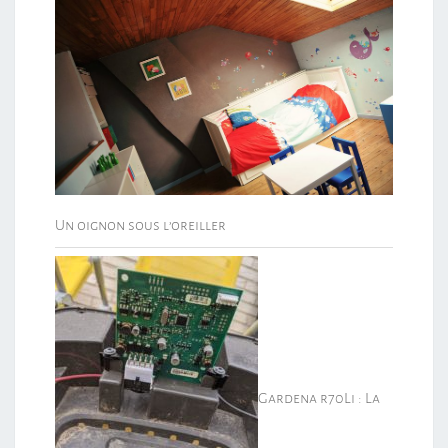
Un oignon sous l’oreiller
Gardena r70Li : La