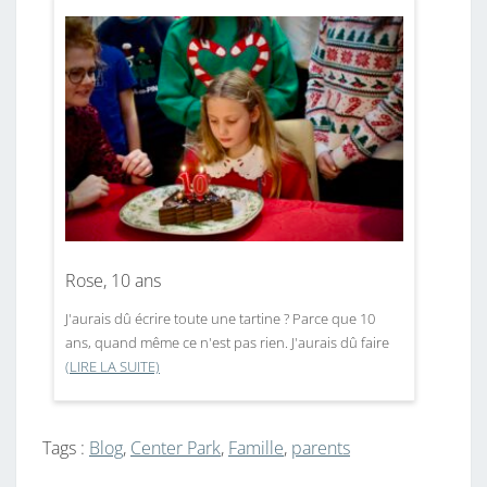
Rose, 10 ans
J'aurais dû écrire toute une tartine ? Parce que 10
ans, quand même ce n'est pas rien. J'aurais dû faire
(LIRE LA SUITE)
Tags :
Blog
,
Center Park
,
Famille
,
parents