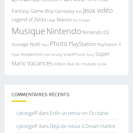
Jeux vidéo
Fantasy
Game Boy
Gameplay
iPad
Legend of Zelda
Maison
Liège
Ma Snorkys
Musique
Nintendo
Nintendo DS
Photo
PlayStation
Noël
Nostalgie
PlayStation 3
Papa
Super
Resident Evil
SmartPhone
Pype
Seraing
Sony
rose
Vacances
Mario
Vidéos
Youtube
Web
Wii
école
COMMENTAIRES RÉCENTS
cyborgjeff
dans
Enfin un retour en Occitanie
cyborgjeff
dans
Déjà de retour à Dream Harbor