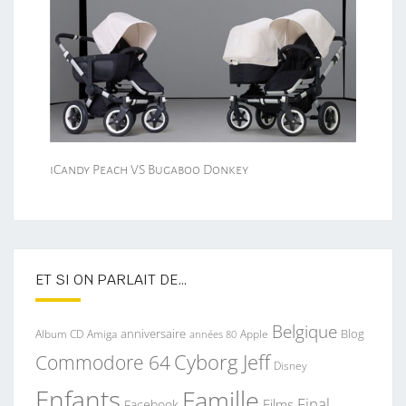
iCandy Peach VS Bugaboo Donkey
ET SI ON PARLAIT DE…
Belgique
anniversaire
Blog
Album CD
Apple
Amiga
années 80
Commodore 64
Cyborg Jeff
Disney
Enfants
Famille
Final
Films
Facebook