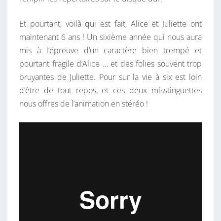
T
E
Et pourtant, voilà qui est fait, Alice et Juliette ont
S
maintenant 6 ans ! Un sixième année qui nous aura
O
mis à l’épreuve d’un caractère bien trempé et
N
pourtant fragile d’Alice … et des folies souvent trop
T
bruyantes de Juliette. Pour sur la vie à six est loin
E
d’être de tout repos, et ces deux misstinguettes
U
nous offres de l’animation en stéréo !
6
A
N
S
!