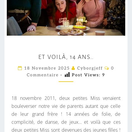
E
ET VOILÀ, 14 ANS…
T
V
C
18 Novembre 2025
Cyborgjeff
0
O
O
Commentaire
-
Post Views:
9
M
M
I
E
L
N
T
18 novembre 2011, deux petites Miss venaient
À
A
I
bouleverser notre vie de parents autant que celle
,
R
de leur grand frère ! 14 années de folie, de
1
E
S
complicité, de danse, de jeux… et voilà que ces
4
deux petites Miss sont devenues des jeunes filles !
A