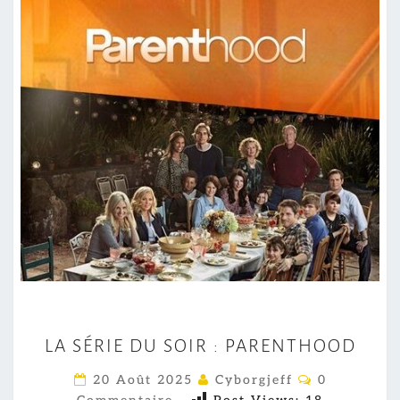
L
LA SÉRIE DU SOIR : PARENTHOOD
A
S
C
20 Août 2025
Cyborgjeff
0
O
É