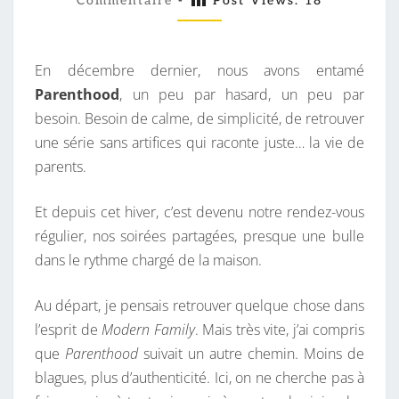
Commentaire
-
Post Views:
18
M
M
R
E
I
N
T
En décembre dernier, nous avons entamé
E
A
I
Parenthood
, un peu par hasard, un peu par
D
R
besoin. Besoin de calme, de simplicité, de retrouver
U
E
S
une série sans artifices qui raconte juste… la vie de
S
parents.
O
I
Et depuis cet hiver, c’est devenu notre rendez-vous
R
régulier, nos soirées partagées, presque une bulle
:
dans le rythme chargé de la maison.
P
A
Au départ, je pensais retrouver quelque chose dans
R
l’esprit de
Modern Family
. Mais très vite, j’ai compris
E
que
Parenthood
suivait un autre chemin. Moins de
N
blagues, plus d’authenticité. Ici, on ne cherche pas à
T