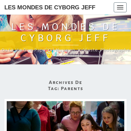
LES MONDES DE CYBORG JEFF
Togg
navig
LES MONDES DE
CYBORG JEFF
Ou La Vie D'un Papa(x4) Musicien, Vidéaste, Photographe
100% Connecté
Archives De
Tag:
Parents