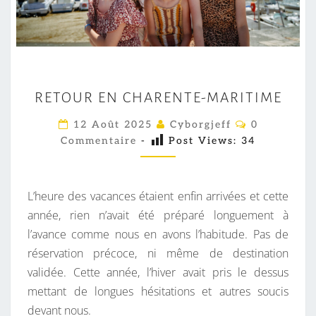
R
RETOUR EN CHARENTE-MARITIME
E
T
C
12 Août 2025
Cyborgjeff
0
O
O
Commentaire
-
Post Views:
34
M
M
U
E
R
N
T
L’heure des vacances étaient enfin arrivées et cette
E
A
I
année, rien n’avait été préparé longuement à
N
R
l’avance comme nous en avons l’habitude. Pas de
C
E
S
réservation précoce, ni même de destination
H
validée. Cette année, l’hiver avait pris le dessus
A
mettant de longues hésitations et autres soucis
R
devant nous.
E