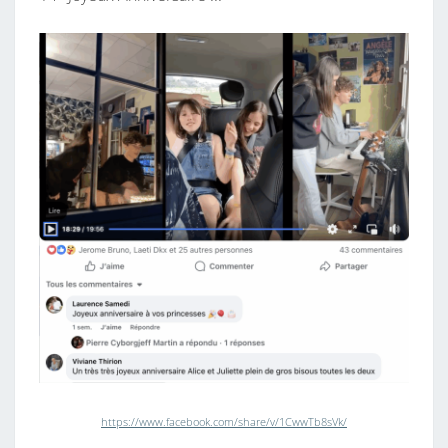
https://www.facebook.com/share/v/1CwwTb8sVk/