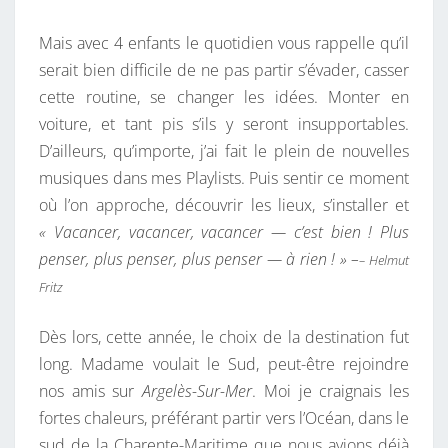
N
Mais avec 4 enfants le quotidien vous rappelle qu’il
T
serait bien difficile de ne pas partir s’évader, casser
E
cette routine, se changer les idées. Monter en
-
voiture, et tant pis s’ils y seront insupportables.
M
D’ailleurs, qu’importe, j’ai fait le plein de nouvelles
A
musiques dans mes Playlists. Puis sentir ce moment
R
où l’on approche, découvrir les lieux, s’installer et
I
« Vacancer, vacancer, vacancer — c’est bien ! Plus
T
penser, plus penser, plus penser — à rien ! » –
– Helmut
I
Fritz
M
E
Dès lors, cette année, le choix de la destination fut
long. Madame voulait le Sud, peut-être rejoindre
nos amis sur
Argelès-Sur-Mer
. Moi je craignais les
fortes chaleurs, préférant partir vers l’Océan, dans le
sud de la Charente-Maritime que nous avions déjà