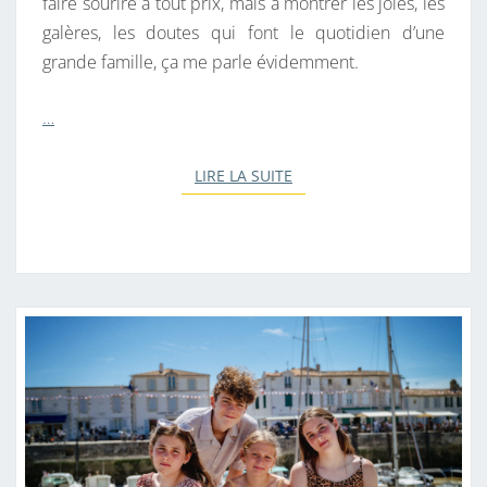
faire sourire à tout prix, mais à montrer les joies, les
H
galères, les doutes qui font le quotidien d’une
O
grande famille, ça me parle évidemment.
O
D
…
LIRE LA SUITE
LIRE LA SUITE