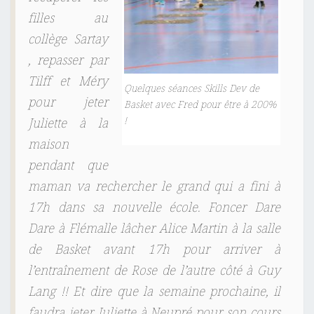
L
filles au
A
collège Sartay
R
, repasser par
E
Tilff et Méry
N
Quelques séances Skills Dev de
pour jeter
Basket avec Fred pour être à 200%
T
!
Juliette à la
R
maison
É
E
pendant que
maman va rechercher le grand qui a fini à
17h dans sa nouvelle école. Foncer Dare
Dare à Flémalle lâcher Alice Martin à la salle
de Basket avant 17h pour arriver à
l’entraînement de Rose de l’autre côté à Guy
Lang !!
Et dire que la semaine prochaine, il
faudra jeter Juliette à Neupré pour son cours