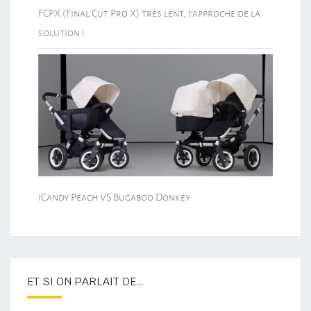
FCPX (Final Cut Pro X) très lent, j’approche de la
solution !
iCandy Peach VS Bugaboo Donkey
ET SI ON PARLAIT DE…