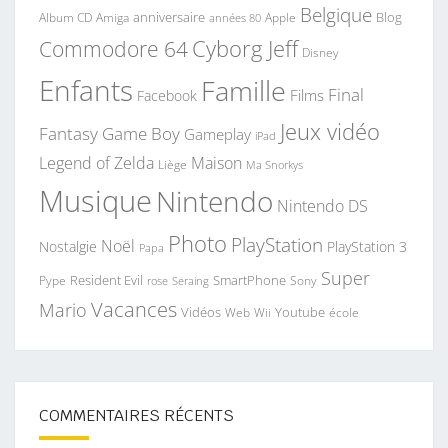
Belgique
anniversaire
Blog
Album CD
Apple
Amiga
années 80
Commodore 64
Cyborg Jeff
Disney
Enfants
Famille
Final
Films
Facebook
Jeux vidéo
Fantasy
Game Boy
Gameplay
iPad
Legend of Zelda
Maison
Liège
Ma Snorkys
Musique
Nintendo
Nintendo DS
Photo
PlayStation
Noël
Nostalgie
PlayStation 3
Papa
Super
Resident Evil
SmartPhone
Pype
Seraing
Sony
rose
Vacances
Mario
Vidéos
Youtube
Web
Wii
école
COMMENTAIRES RÉCENTS