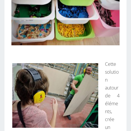
Cette
solutio
n
autour
de 4
éléme
nts,
crée
un