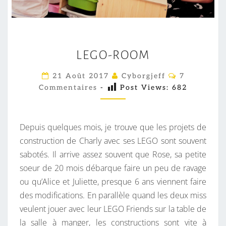
L
LEGO-ROOM
E
G
C
21 Août 2017
Cyborgjeff
7
O
O
Commentaires
-
Post Views:
682
M
-
M
E
R
N
T
O
Depuis quelques mois, je trouve que les projets de
A
O
I
construction de Charly avec ses LEGO sont souvent
R
M
sabotés. Il arrive assez souvent que Rose, sa petite
E
S
soeur de 20 mois débarque faire un peu de ravage
ou qu’Alice et Juliette, presque 6 ans viennent faire
des modifications. En parallèle quand les deux miss
veulent jouer avec leur LEGO Friends sur la table de
la salle à manger, les constructions sont vite à