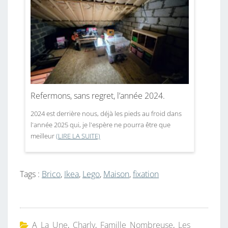
Refermons, sans regret, l’année 2024.
2024 est derrière nous, déjà les pieds au froid dans
l'année 2025 qui, je l'espère ne pourra être que
meilleur
(LIRE LA SUITE)
Tags :
Brico
,
Ikea
,
Lego
,
Maison
,
fixation
A La Une
,
Charly
,
Famille Nombreuse
,
Les