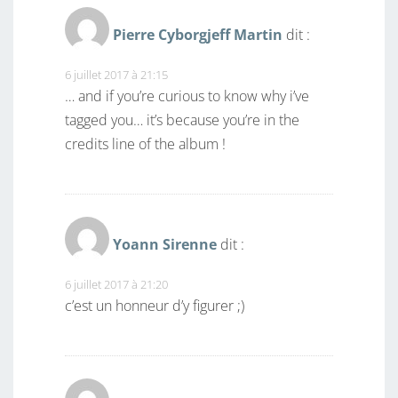
Pierre Cyborgjeff Martin
dit :
6 juillet 2017 à 21:15
… and if you’re curious to know why i’ve
tagged you… it’s because you’re in the
credits line of the album !
Yoann Sirenne
dit :
6 juillet 2017 à 21:20
c’est un honneur d’y figurer ;)