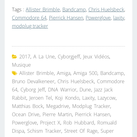
Tags :
Allister Brimble
,
Bandcamp
,
Chris Huelsbeck
,
Commodore 64
,
Pierrick Hansen
,
Powerglove
,
laxity
,
modplug tracker
2017
,
A La Une
,
Cyborgjeff
,
Jeux Vidéos
,
Musique
Allister Brimble
,
Amiga
,
Amiga 500
,
Bandcamp
,
Bruno Devalkeneer
,
Chris Huelsbeck
,
Commodore
64
,
Cyborg Jeff
,
DNA Warrior
,
Dune
,
Jazz Jack
Rabbit
,
Jeroen Tel
,
Koji Kondo
,
Laxity
,
Lazycow
,
Matthias Bock
,
Megadrive
,
Modplug Tracker
,
Ocean Drive
,
Pierre Martin
,
Pierrick Hansen
,
Powerglove
,
Project X
,
Rob Hubbard
,
Romuald
Dispa
,
Schism Tracker
,
Street Of Rage
,
Super