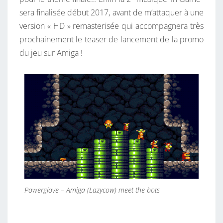
sera finalisée début 2017, avant de m’attaquer à une
version « HD » remasterisée qui accompagnera très
prochainement le teaser de lancement de la promo
du jeu sur Amiga !
Powerglove – Amiga (Lazycow) meet the bots