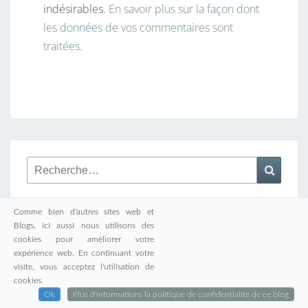
indésirables.
En savoir plus sur la façon dont
les données de vos commentaires sont
traitées
.
Rechercher :
Reche
Comme bien d'autres sites web et
Blogs, ici aussi nous utilisons des
cookies pour améliorer votre
JUILLET 2017
expérience web. En continuant votre
visite, vous acceptez l'utilisation de
L
M
M
J
V
S
D
cookies.
Ok
Plus d'informations la politique de confidentialité de ce blog
1
2