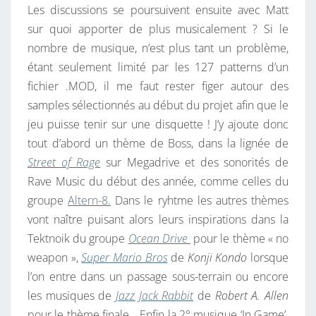
Les discussions se poursuivent ensuite avec Matt
sur quoi apporter de plus musicalement ? Si le
nombre de musique, n’est plus tant un problème,
étant seulement limité par les 127 patterns d’un
fichier .MOD, il me faut rester figer autour des
samples sélectionnés au début du projet afin que le
jeu puisse tenir sur une disquette ! J’y ajoute donc
tout d’abord un thème de Boss, dans la lignée de
Street of Rage
sur Megadrive et des sonorités de
Rave Music du début des année, comme celles du
groupe
Altern-8.
Dans le ryhtme les autres thèmes
vont naître puisant alors leurs inspirations dans la
Tektnoik du groupe
Ocean Drive
pour le thème « no
weapon »,
Super Mario Bros
de
Konji Kondo
lorsque
l’on entre dans un passage sous-terrain ou encore
les musiques de
Jazz Jack Rabbit
de
Robert A. Allen
pour le thème finale… Enfin la 2° musique ‘In Game’