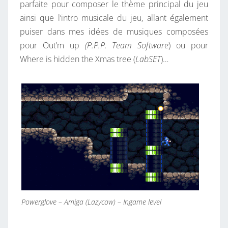
parfaite pour composer le thème principal du jeu
ainsi que l’intro musicale du jeu, allant également
puiser dans mes idées de musiques composées
pour Out’m up
(P.P.P. Team Software
) ou pour
Where is hidden the Xmas tree (
LabSET
)…
Powerglove – Amiga (Lazycow) – Ingame level