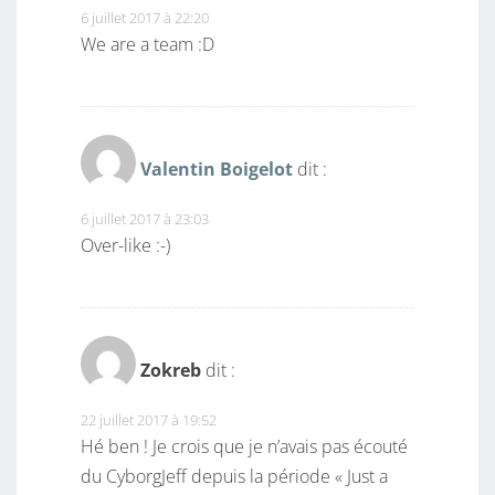
6 juillet 2017 à 22:20
We are a team :D
Valentin Boigelot
dit :
6 juillet 2017 à 23:03
Over-like :-)
Zokreb
dit :
22 juillet 2017 à 19:52
Hé ben ! Je crois que je n’avais pas écouté
du CyborgJeff depuis la période « Just a