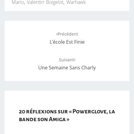
Mario
,
Valentin Boigelot
,
Warhawk
Navigation
Précédent
d'article
L’école Est Finie
Suivant
Une Semaine Sans Charly
20 réflexions sur «
Powerglove, la
bande son Amiga
»