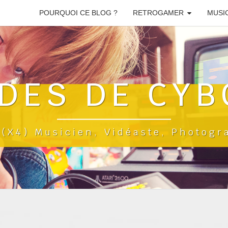
POURQUOI CE BLOG ?
RETROGAMER
MUSI
DES DE CYB
a(x4) Musicien, Vidéaste, Photog