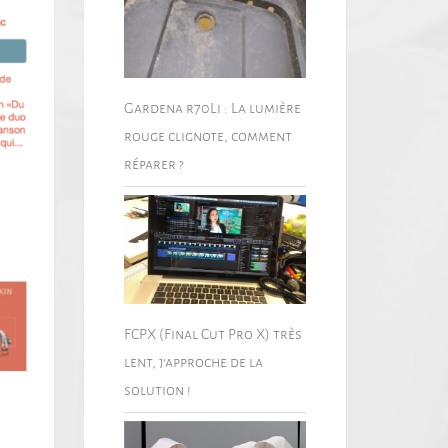
Gardena r70Li : La lumière
rouge clignote, comment
réparer ?
FCPX (Final Cut Pro X) très
lent, j’approche de la
solution !