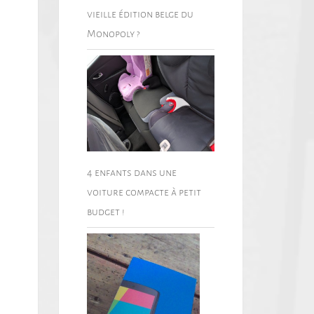
vieille édition belge du
Monopoly ?
4 enfants dans une
voiture compacte à petit
budget !