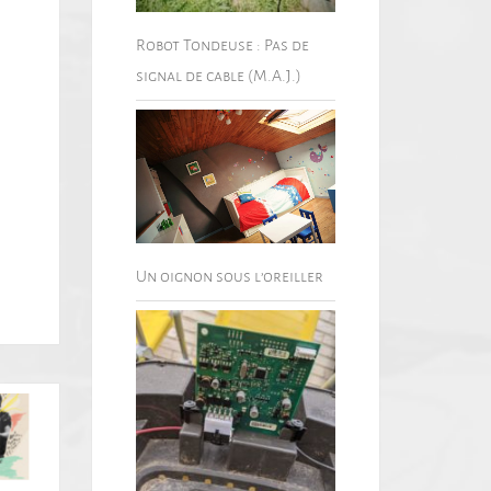
Robot Tondeuse : Pas de
signal de cable (M.A.J.)
Un oignon sous l’oreiller