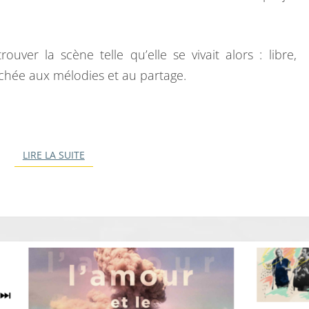
A
T
I
ouver la scène telle qu’elle se vivait alors : libre,
F
hée aux mélodies et au partage.
LIRE LA SUITE
LIRE LA SUITE