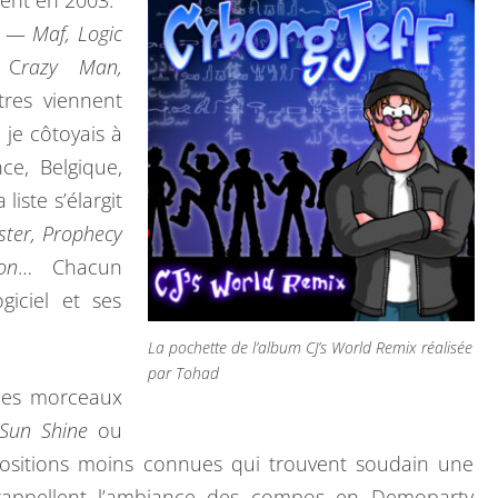
vent en 2003.
U
rs —
Maf, Logic
N
 C
razy Man,
I
res viennent
N
je côtoyais à
T
nce, Belgique,
E
liste s’élargit
R
ster, Prophecy
N
on
… Chacun
E
giciel et ses
T
A
La pochette de l’album CJ’s World Remix réalisée
par Tohad
R
 Des morceaux
T
 Sun Shine
ou
I
sitions moins connues qui trouvent soudain une
S
s rappellent l’ambiance des compos en Demoparty,