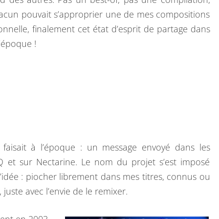
E
chacun pouvait s’approprier une de mes compositions
M
nnelle, finalement cet état d’esprit de partage dans
I
l’époque !
X
,
S
O
U
V
E
 faisait à l’époque : un message envoyé dans les
N
 et sur Nectarine. Le nom du projet s’est imposé
I
L’idée : piocher librement dans mes titres, connus ou
R
 juste avec l’envie de le remixer.
D
’