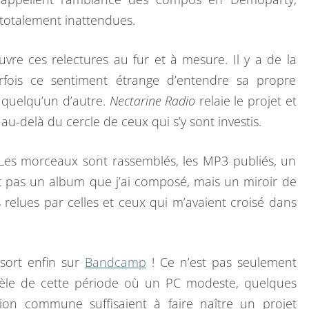
T
 totalement inattendues.
I
Q
vre ces relectures au fur et à mesure. Il y a de la
U
arfois ce sentiment étrange d’entendre sa propre
E
 quelqu’un d’autre.
Nectarine Radio
relaie le projet et
E
au-delà du cercle de ceux qui s’y sont investis.
T
C
. Les morceaux sont rassemblés, les MP3 publiés, un
O
st pas un album que j’ai composé, mais un miroir de
L
relues par celles et ceux qui m’avaient croisé dans
L
A
B
sort enfin sur
Bandcamp
! Ce n’est pas seulement
O
idèle de cette période où un PC modeste, quelques
R
ion commune suffisaient à faire naître un projet