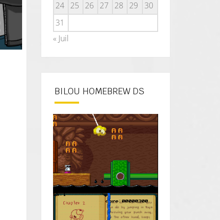
24
25
26
27
28
29
30
31
« Juil
BILOU HOMEBREW DS