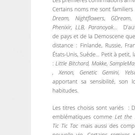
Les premières confirmations arri
Certains noms me sont familie
Dream, Nightflowers, GDream
,
Phenixir, LLB, Paranoyak
… D’aut
de pays et de la Demoscene que 
distance : Finlande, Russie, Fra
États-Unis, Suède… Petit à petit, la 
:
Little Bitchard, Makke, SampleMa
, Xenon, Genetic Gemini, Yels
apportant sa sensibilité, son lo
habitudes.
Les titres choisis sont variés :
emblématiques comme
Let the
Tic Tic Tac
mais aussi des compo
nouvelle vie. Certains remixe