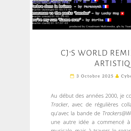
CJ’S WORLD REMI
ARTISTIQ
3 Octobre 2025
Cyb
Au début des années 2000, je
Tracker
, avec de régulières co
qu’avec la bande de
Trackers@W
une autre idée a commencé à p
musicale, mais à travers le rega