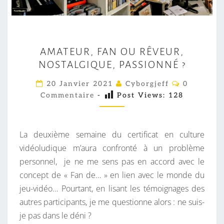
A
AMATEUR, FAN OU RÊVEUR,
M
NOSTALGIQUE, PASSIONNÉ ?
A
T
C
20 Janvier 2021
Cyborgjeff
0
O
E
Commentaire
-
Post Views:
128
M
M
U
E
R
N
T
La deuxième semaine du certificat en culture
,
A
I
vidéoludique m’aura confronté à un problème
F
R
personnel, je ne me sens pas en accord avec le
A
E
S
concept de « Fan de… » en lien avec le monde du
N
jeu-vidéo… Pourtant, en lisant les témoignages des
O
autres participants, je me questionne alors : ne suis-
U
je pas dans le déni ?
R