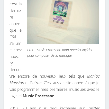
c’est la
N
derniè
D
re
C
année
A
que le
L
C64
V
s’allum
I
e chez
C64 – Music Processor, mon premier logiciel
N
pour composer de la musique
nous.
’
J’y
S
décou
D
vre encore de nouveaux jeux tels que
Maniac
E
Mansion
et
Outrun
. C’est aussi cette année-là que je
S
vais programmer mes premières musiques avec le
I
logiciel
Music Processor
.
R
E
2013, 20 ans plus tard j’échange sur
Twitter