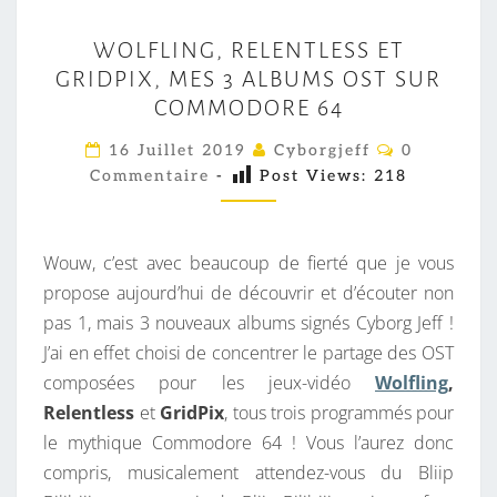
W
WOLFLING, RELENTLESS ET
O
GRIDPIX, MES 3 ALBUMS OST SUR
L
COMMODORE 64
F
L
C
16 Juillet 2019
Cyborgjeff
0
O
I
Commentaire
-
Post Views:
218
M
M
N
E
G
N
T
Wouw, c’est avec beaucoup de fierté que je vous
,
A
I
propose aujourd’hui de découvrir et d’écouter non
R
R
pas 1, mais 3 nouveaux albums signés Cyborg Jeff !
E
E
S
J’ai en effet choisi de concentrer le partage des OST
L
composées pour les jeux-vidéo
Wolfling
,
E
Relentless
et
GridPix
, tous trois programmés pour
N
le mythique Commodore 64 ! Vous l’aurez donc
T
compris, musicalement attendez-vous du Bliip
L