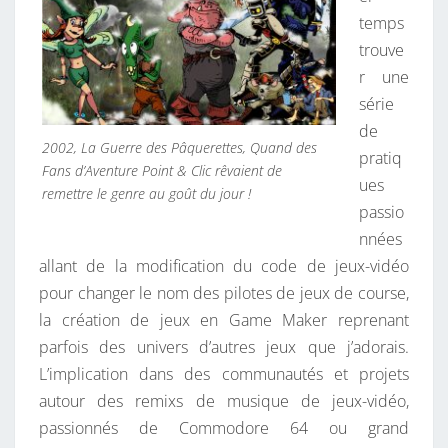
temps
,
trouve
P
r une
A
série
S
de
S
2002, La Guerre des Pâquerettes, Quand des
pratiq
I
Fans d’Aventure Point & Clic rêvaient de
ues
O
remettre le genre au goût du jour !
passio
N
nnées
N
allant de la modification du code de jeux-vidéo
É
pour changer le nom des pilotes de jeux de course,
?
la création de jeux en Game Maker reprenant
parfois des univers d’autres jeux que j’adorais.
L’implication dans des communautés et projets
autour des remixs de musique de jeux-vidéo,
passionnés de Commodore 64 ou grand