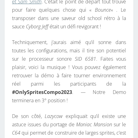
et
Sam Smith
. C’était le point de départ tout trouvé
pour faire quelques chose qui «
Bounce
« . Le
transposer dans une saveur old school rétro à la
sauce
Cyborg Jeff
était un défi revigorant !
Techniquement, j’aurais aimé qu’il sonne dans
toutes les configurations, mais il tire son potentiel
sur le processeur sonore
SID 6581
. Faites vous
plaisir, voici la musique ! Vous pouvez également
retrouver la démo à faire tourner environnement
réel parmi les participants de la
#OnlySpritesCompo2023
. — Notre Demo
terminera en 3° position !
De son côté,
Lazycow
expliquait qu’il existe une
astuce issues du portage de
Maniac Mansion
sur le
C64
qui permet de construire de larges sprites, c’est