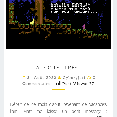
A
A L’OCTET PRÈS !
L
’
C
31 Août 2022
Cyborgjeff
0
O
O
Commentaire
-
Post Views:
77
M
M
C
E
T
N
T
Début de ce mois d’aout, revenant de vacances,
E
A
I
l’ami Matt me laisse un petit message :
T
R