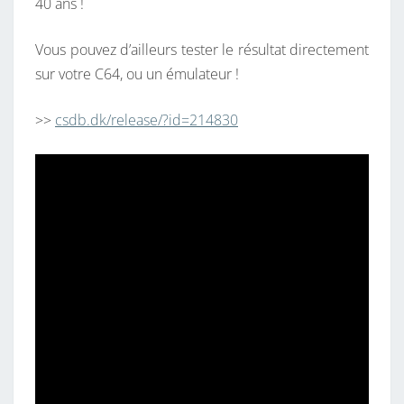
40 ans !
Vous pouvez d’ailleurs tester le résultat directement
sur votre C64, ou un émulateur !
>>
csdb.dk/release/?id=214830