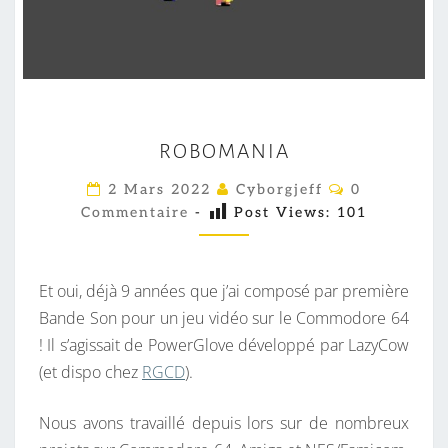
R
ROBOMANIA
O
B
C
2 Mars 2022
Cyborgjeff
0
O
O
Commentaire
-
Post Views:
101
M
M
M
E
A
N
T
Et oui, déjà 9 années que j’ai composé par première
N
A
I
Bande Son pour un jeu vidéo sur le Commodore 64
I
R
! Il s’agissait de PowerGlove développé par LazyCow
A
E
S
(et dispo chez
RGCD
).
Nous avons travaillé depuis lors sur de nombreux