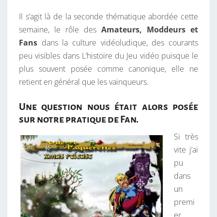
Ê
Il s’agit là de la seconde thématique abordée cette
V
semaine, le rôle des
Amateurs, Moddeurs et
E
Fans
dans la culture vidéoludique, des courants
U
peu visibles dans L’histoire du Jeu vidéo puisque le
R
plus souvent posée comme canonique, elle ne
,
retient en général que les vainqueurs.
N
O
Une question nous était alors posée
S
sur notre pratique de Fan.
T
Si très
A
vite j’ai
L
pu
G
dans
I
un
Q
premi
U
er
E