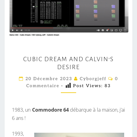
C
CUBIC DREAM AND CALVIN’S
U
DESIRE
B
I
C
20 Décembre 2023
Cyborgjeff
0
O
C
Commentaire
-
Post Views:
83
M
M
D
E
R
N
T
1983, un
Commodore 64
débarque à la maison, j’ai
E
A
I
6 ans !
A
R
M
E
S
1993,
A