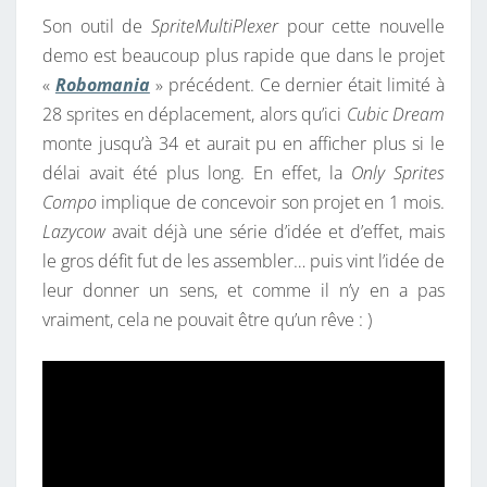
Son outil de
SpriteMultiPlexer
pour cette nouvelle
demo est beaucoup plus rapide que dans le projet
«
Robomania
» précédent. Ce dernier était limité à
28 sprites en déplacement, alors qu’ici
Cubic Dream
monte jusqu’à 34 et aurait pu en afficher plus si le
délai avait été plus long. En effet, la
Only Sprites
Compo
implique de concevoir son projet en 1 mois.
Lazycow
avait déjà une série d’idée et d’effet, mais
le gros défit fut de les assembler… puis vint l’idée de
leur donner un sens, et comme il n’y en a pas
vraiment, cela ne pouvait être qu’un rêve : )