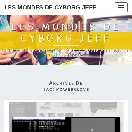
LES MONDES DE CYBORG JEFF
Togg
navig
LES MONDES DE
CYBORG JEFF
Ou La Vie D'un Papa(x4) Musicien, Vidéaste, Photographe
100% Connecté
Archives De
Tag:
Powerglove