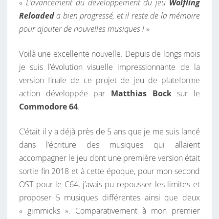
«
L’avancement du développement du jeu
Wolfling
P
E
S
Reloaded
a bien progressé, et il reste de la mémoire
R
pour ajouter de nouvelles musiques !
»
È
S
Voilà une excellente nouvelle. Depuis de longs mois
!
je suis l’évolution visuelle impressionnante de la
version finale de ce projet de jeu de plateforme
action développée par
Matthias Bock
sur le
Commodore 64
.
C’était il y a déjà près de 5 ans que je me suis lancé
dans l’écriture des musiques qui allaient
accompagner le jeu dont une première version était
sortie fin 2018 et à cette époque, pour mon second
OST pour le C64, j’avais pu repousser les limites et
proposer 5 musiques différentes ainsi que deux
« gimmicks ». Comparativement à mon premier