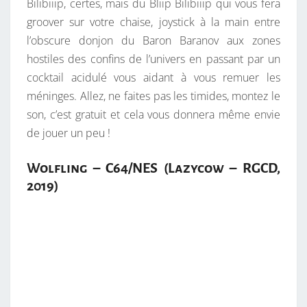
Bilibiiip, certes, mais du Bliip Bilibiiip qui vous fera
E
groover sur votre chaise, joystick à la main entre
S
l’obscure donjon du Baron Baranov aux zones
S
hostiles des confins de l’univers en passant par un
E
cocktail acidulé vous aidant à vous remuer les
T
méninges. Allez, ne faites pas les timides, montez le
G
son, c’est gratuit et cela vous donnera même envie
R
de jouer un peu !
I
D
Wolfling – C64/NES (Lazycow – RGCD,
P
2019)
I
X
,
M
E
S
3