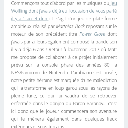
Commençons tout d’abord par les musiques du
jeu
A
Wolfling dont j’avais déjà eu l’occasion de vous parlé
L
il y a 1 an et dem
i. Il s’agit d’un jeu de plate-forme
B
ambitieux réalisé par
Matthias Bock
reposant sur le
U
moteur de son précédent titre
Power Glove
dont
M
j’avais par ailleurs également composé la bande son
S
il y a déjà 6 ans ! Retour à l’automne 2017 où Matt
O
me propose de collaborer à ce projet initialement
S
prévu sur la console phare des années 80, la
T
NES/Famicom de Nintendo. L’ambiance est posée,
S
notre petite héroïne est marquée d’une malédiction
U
qui la transforme en loup garou sous les rayons de
R
pleine lune, ce qui lui vaudra de se retrouver
C
enfermée dans le donjon du Baron Baronov… c’est
O
ici donc que le joueur commencera son aventure
M
qui le mènera également dans quelques lieux
M
extérieurs et sous-terrains.