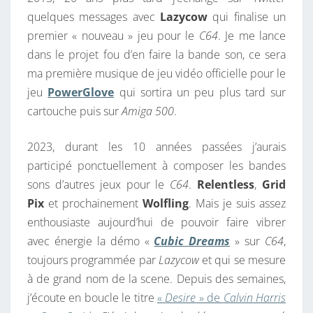
quelques messages avec
Lazycow
qui finalise un
premier « nouveau » jeu pour le
C64
. Je me lance
dans le projet fou d’en faire la bande son, ce sera
ma première musique de jeu vidéo officielle pour le
jeu
PowerGlove
qui sortira un peu plus tard sur
cartouche puis sur
Amiga 500
.
2023, durant les 10 années passées j’aurais
participé ponctuellement à composer les bandes
sons d’autres jeux pour le
C64
.
Relentless
,
Grid
Pix
et prochainement
Wolfling
. Mais je suis assez
enthousiaste aujourd’hui de pouvoir faire vibrer
avec énergie la démo «
Cubic Dreams
» sur
C64
,
toujours programmée par
Lazycow
et qui se mesure
à de grand nom de la scene. Depuis des semaines,
j’écoute en boucle le titre
«
Desire
» de
Calvin Harris