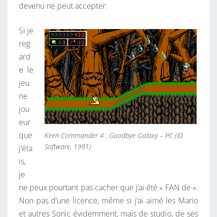
devenu ne peut accepter.
Si je
reg
ard
e le
jeu
ne
jou
eur
que
Keen Commander 4 : Goodbye Galaxy – PC (ID
Software, 1991)
j’éta
is,
je
ne peux pourtant pas cacher que j’ai été « FAN de ».
Non pas d’une licence, même si j’ai aimé les Mario
et autres Sonic évidemment, mais de studio, de ses