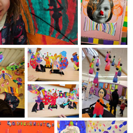
S
C
L
O
W
N
S
!