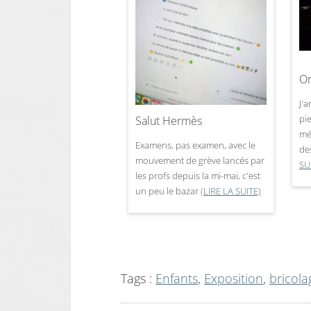
On
J'a
pi
Salut Hermès
mé
Examens, pas examen, avec le
de
mouvement de grève lancés par
SU
les profs depuis la mi-mai, c'est
un peu le bazar
(LIRE LA SUITE)
Tags :
Enfants
,
Exposition
,
bricola