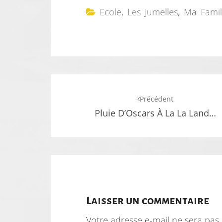
Ecole
,
Les Jumelles
,
Ma Famil
Navigation
Précédent
d'article
Pluie D’Oscars À La La Land…
Laisser un commentaire
Votre adresse e-mail ne sera pas 