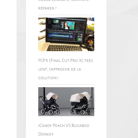
réparer ?
FCPX (Final Cut Pro X) très
lent, j’approche de la
solution !
iCandy Peach VS Bugaboo
Donkey