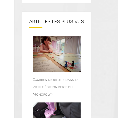
ARTICLES LES PLUS VUS
Combien de billets dans la
vieille édition belge du
Monopoly ?