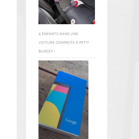
4 enfants dans une
voiture compacte à petit
budget !