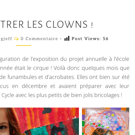
F
NTRER LES CLOWNS !
A
I
C
gjeff
0 Commentaire
-
Post Views:
56
O
T
M
E
M
E
uguration de l’exposition du projet annuelle à l’école
S
N
T
nnée était le cirque ! Voilà donc quelques mois que
E
A
, de funambules et d’acrobates. Elles ont bien sur été
I
N
R
rcus en décembre et avaient préparer avec leur
E
T
S
ycle avec les plus petits de bien jolis bricolages !
R
E
R
L
E