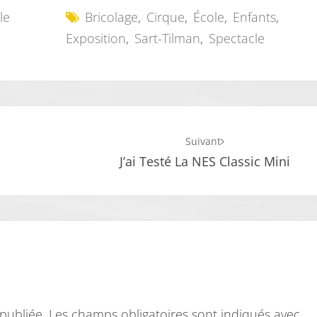
le
Bricolage
,
Cirque
,
École
,
Enfants
,
Exposition
,
Sart-Tilman
,
Spectacle
Suivant
J’ai Testé La NES Classic Mini
publiée.
Les champs obligatoires sont indiqués avec