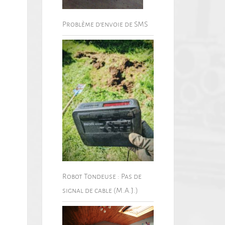
Problème d’envoie de SMS
Robot Tondeuse : Pas de
signal de cable (M.A.J.)