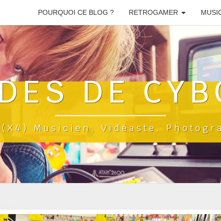
POURQUOI CE BLOG ?
RETROGAMER
MUSI
DES DE CYB
a(x4) Musicien, Vidéaste, Photog