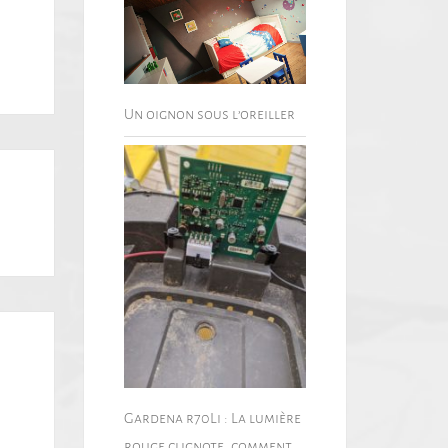
Un oignon sous l’oreiller
Gardena r70Li : La lumière
rouge clignote, comment