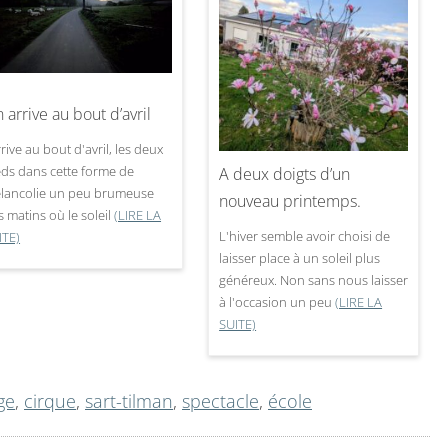
 arrive au bout d’avril
rrive au bout d'avril, les deux
eds dans cette forme de
A deux doigts d’un
lancolie un peu brumeuse
nouveau printemps.
s matins où le soleil
(LIRE LA
L'hiver semble avoir choisi de
ITE)
laisser place à un soleil plus
généreux. Non sans nous laisser
à l'occasion un peu
(LIRE LA
SUITE)
ge
,
cirque
,
sart-tilman
,
spectacle
,
école