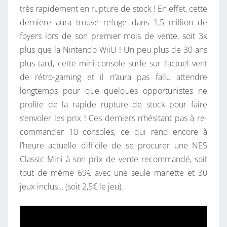
très rapidement en rupture de stock ! En effet, cette
N
dernière aura trouvé refuge dans 1,5 million de
E
foyers lors de son premier mois de vente, soit 3x
S
plus que la Nintendo WiiU ! Un peu plus de 30 ans
C
plus tard, cette mini-console surfe sur l’actuel vent
L
de rétro-gaming et il n’aura pas fallu attendre
A
longtemps pour que quelques opportunistes ne
S
profite de la rapide rupture de stock pour faire
S
s’envoler les prix ! Ces derniers n’hésitant pas à re-
I
commander 10 consoles, ce qui rend encore à
C
l’heure actuelle difficile de se procurer une NES
M
Classic Mini à son prix de vente recommandé, soit
I
tout de même 69€ avec une seule manette et 30
N
jeux inclus… (soit 2,5€ le jeu).
I