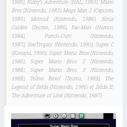
1986), Kirby’s Adventure (HAL, 1993), Mario
Bros (Nintendo, 1983), Mega Man 2 (Capcom,
1989), Metroid (Nintendo, 1986), Ninja
Gaiden (Tecmo, 1986), Pac-Man (Namco,
1984), Punch-Out!! (Nintendo,
1987), StarTropics (Nintendo, 1990), Super C
(Konami, 1990), Super Mario Bros (Nintendo,
1986), Super Mario Bros. 2 (Nintendo,
1988), Super Mario Bros. 3 (Nintendo,
1988), Telmo Bowl (Tecmo, 1989), The
Legend of Zelda (Nintendo, 1986) et Zelda II:
The Adventure of Link (Nintendo, 1987).