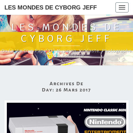
LES MONDES DE CYBORG JEFF
Togg
navig
LES MONDES DE
CYBORG JEFF
Ou La Vie D'un Papa(x4) Musicien, Vidéaste, Photographe
100% Connecté
Archives De
Day:
26 Mars 2017