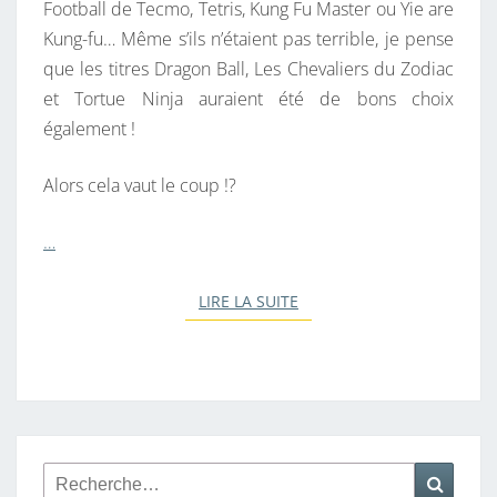
Football de Tecmo, Tetris, Kung Fu Master ou Yie are
Kung-fu… Même s’ils n’étaient pas terrible, je pense
que les titres Dragon Ball, Les Chevaliers du Zodiac
et Tortue Ninja auraient été de bons choix
également !
Alors cela vaut le coup !?
…
LIRE LA SUITE
LIRE LA SUITE
Rechercher :
Reche