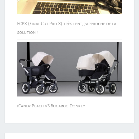
FCPX (Final Cut Pro X) très lent, j’approche de la
solution !
iCandy Peach VS Bugaboo Donkey