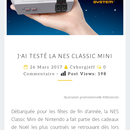
J
J’AI TESTÉ LA NES CLASSIC MINI
’
A
C
26 Mars 2017
Cyborgjeff
0
O
I
Commentaire
-
Post Views:
198
M
M
T
E
E
N
T
S
Illustration promotionnelle ©Nintendo
A
I
T
R
Débarquée pour les fêtes de fin d’année, la NES
É
E
S
Classic Mini de Nintendo a fait partie des cadeaux
L
de Noël les plus courtisés se retrouvant dès lors
A