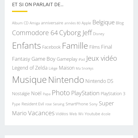
ET SI ON PARLAIT DE…
Belgique
anniversaire
Blog
Album CD
Apple
Amiga
années 80
Commodore 64
Cyborg Jeff
Disney
Enfants
Famille
Final
Films
Facebook
Jeux vidéo
Fantasy
Game Boy
Gameplay
iPad
Legend of Zelda
Maison
Liège
Ma Snorkys
Musique
Nintendo
Nintendo DS
Photo
PlayStation
Noël
Nostalgie
PlayStation 3
Papa
Super
Resident Evil
SmartPhone
Pype
Seraing
Sony
rose
Vacances
Mario
Vidéos
Youtube
Web
Wii
école