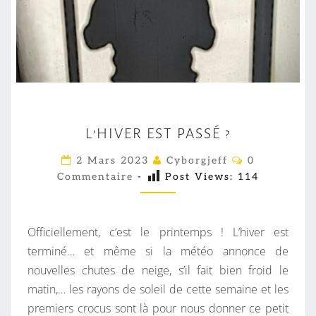
L
L’HIVER EST PASSÉ ?
’
H
C
2 Mars 2023
Cyborgjeff
0
O
I
Commentaire
-
Post Views:
114
M
M
V
E
E
N
T
Officiellement, c’est le printemps ! L’hiver est
R
A
I
terminé… et même si la météo annonce de
E
R
nouvelles chutes de neige, s’il fait bien froid le
S
E
S
matin,… les rayons de soleil de cette semaine et les
T
premiers crocus sont là pour nous donner ce petit
P