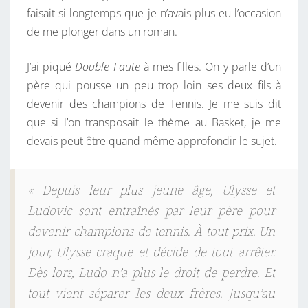
faisait si longtemps que je n’avais plus eu l’occasion
’
de me plonger dans un roman.
A
S
J’ai piqué
Double Faute
à mes filles. On y parle d’un
S
père qui pousse un peu trop loin ses deux fils à
U
devenir des champions de Tennis. Je me suis dit
R
que si l’on transposait le thème au Basket, je me
E
devais peut être quand même approfondir le sujet.
R
D
E
« Depuis leur plus jeune âge, Ulysse et
N
Ludovic sont entraînés par leur père pour
E
devenir champions de tennis. À tout prix. Un
P
jour, Ulysse craque et décide de tout arrêter.
A
Dès lors, Ludo n’a plus le droit de perdre. Et
S
tout vient séparer les deux frères. Jusqu’au
C