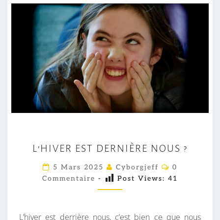
L
L’HIVER EST DERNIÈRE NOUS ?
’
H
C
5 Mars 2025
Cyborgjeff
0
O
I
Commentaire
-
Post Views:
41
M
M
V
E
E
N
T
L’hiver est derrière nous, c’est bien ce que nous
R