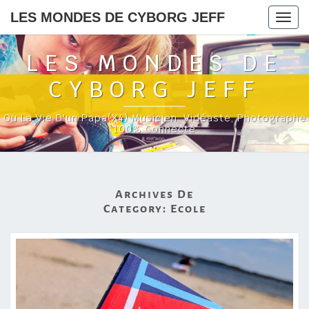
LES MONDES DE CYBORG JEFF
Togg
navig
LES MONDES DE
CYBORG JEFF
Ou La Vie D'un Papa(x4) Musicien, Vidéaste, Photographe
100% Connecté
Archives De
Category:
Ecole