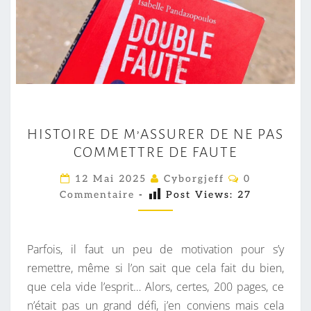
H
HISTOIRE DE M’ASSURER DE NE PAS
I
COMMETTRE DE FAUTE
S
T
C
12 Mai 2025
Cyborgjeff
0
O
O
Commentaire
-
Post Views:
27
M
M
I
E
R
N
T
Parfois, il faut un peu de motivation pour s’y
E
A
I
remettre, même si l’on sait que cela fait du bien,
D
R
que cela vide l’esprit… Alors, certes, 200 pages, ce
E
E
S
n’était pas un grand défi, j’en conviens mais cela
M