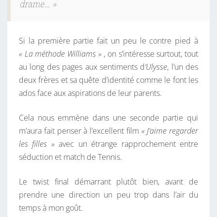
O
drame… »
M
M
Si la première partie fait un peu le contre pied à
E
« La méthode Williams »
, on s’intéresse surtout, tout
T
au long des pages aux sentiments d
‘Ulysse
, l’un des
T
deux frères et sa quête d’identité comme le font les
R
ados face aux aspirations de leur parents.
E
D
Cela nous emmène dans une seconde partie qui
E
m’aura fait penser à l’excellent film
« J’aime regarder
F
les filles »
avec un étrange rapprochement entre
A
séduction et match de Tennis.
U
T
Le twist final démarrant plutôt bien, avant de
E
prendre une direction un peu trop dans l’air du
temps à mon goût.