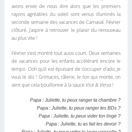
A
I
avons envie de nous dire alors que les premiers
E
R
rayons agréables du soleil sont venus illuminés la
S
E
S
seconde semaine des vacances de Carnaval. Février
T
clôturé, j’aspire à retrouver le plaisir du renouveau
D
au plus vite !
E
R
Février s’est montré tout aussi court. Deux semaines
N
de vacances pour les enfants accélérant encore le
I
tempo. Ooh qu’il est épuisant de s’occuper d’ado, je
È
vous le dis ! Grimaces, râlerie, le ton qui monte, on
R
sent que cela bouillonne à la sauce
Vice & Versa
!
E
N
Papa : Juliette, tu peux ranger ta chambre ?
O
Papa : Juliette, tu peux ranger tes BDs ?
U
Papa : Juliette, tu peux vider ton linge ?
S
Papa : Juliette, tu as fait tes devoir ?
?
Papa : Juliette, tu peux vider le laver vaisselle ?