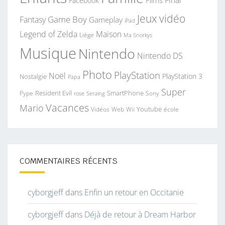
Final
Films
Facebook
Jeux vidéo
Game Boy
Fantasy
Gameplay
iPad
Legend of Zelda
Maison
Liège
Ma Snorkys
Musique
Nintendo
Nintendo DS
Photo
PlayStation
Noël
PlayStation 3
Nostalgie
Papa
Super
Resident Evil
SmartPhone
Pype
Seraing
Sony
rose
Vacances
Mario
Youtube
Vidéos
Web
Wii
école
COMMENTAIRES RÉCENTS
cyborgjeff
dans
Enfin un retour en Occitanie
cyborgjeff
dans
Déjà de retour à Dream Harbor