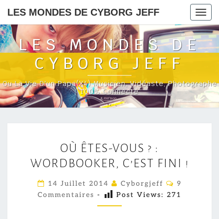
LES MONDES DE CYBORG JEFF
Togg
navig
LES MONDES DE
CYBORG JEFF
Ou La Vie D'un Papa(x4) Musicien, Vidéaste, Photographe
100% Connecté
O
OÙ ÊTES-VOUS ? :
Ù
WORDBOOKER, C’EST FINI !
Ê
T
C
14 Juillet 2014
Cyborgjeff
9
E
O
Commentaires
-
Post Views:
271
M
S
M
E
-