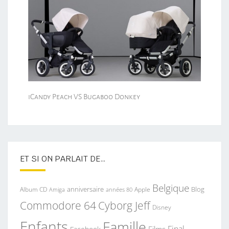
iCandy Peach VS Bugaboo Donkey
ET SI ON PARLAIT DE…
Belgique
anniversaire
Blog
Album CD
Apple
Amiga
années 80
Commodore 64
Cyborg Jeff
Disney
Enfants
Famille