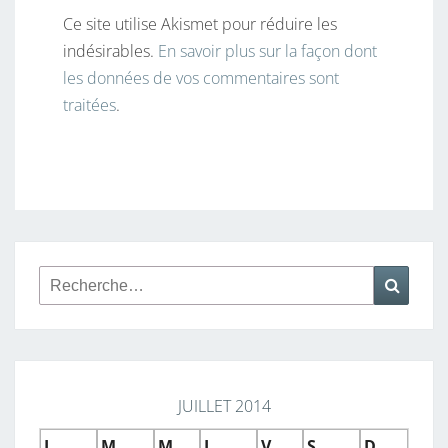
Ce site utilise Akismet pour réduire les
indésirables.
En savoir plus sur la façon dont
les données de vos commentaires sont
traitées
.
Rechercher :
Reche
JUILLET 2014
L
M
M
J
V
S
D