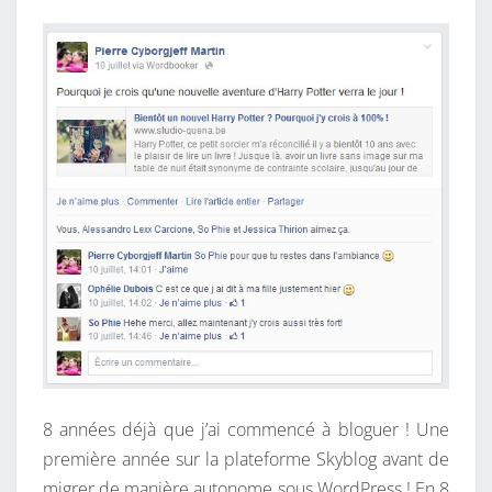
N
V
T
A
O
I
R
U
E
S
S
?
:
W
O
R
D
B
O
O
K
8 années déjà que j’ai commencé à bloguer ! Une
E
première année sur la plateforme Skyblog avant de
R
migrer de manière autonome sous WordPress ! En 8