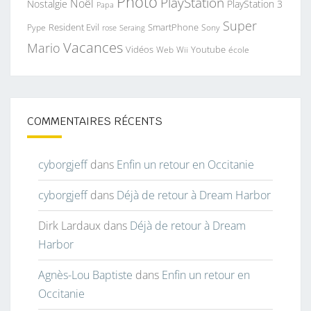
Photo
PlayStation
Noël
Nostalgie
PlayStation 3
Papa
Super
Resident Evil
SmartPhone
Pype
Seraing
Sony
rose
Vacances
Mario
Vidéos
Youtube
Web
Wii
école
COMMENTAIRES RÉCENTS
cyborgjeff
dans
Enfin un retour en Occitanie
cyborgjeff
dans
Déjà de retour à Dream Harbor
Dirk Lardaux
dans
Déjà de retour à Dream
Harbor
Agnès-Lou Baptiste
dans
Enfin un retour en
Occitanie