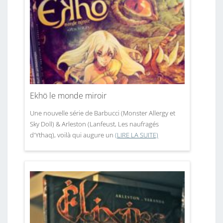
Ekhö le monde miroir
Une nouvelle série de Barbucci (Monster Allergy et
Sky Doll) & Arleston (Lanfeust, Les naufragés
d'Ythaq), voilà qui augure un
(LIRE LA SUITE)