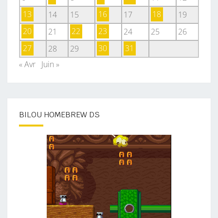
13
14
15
16
17
18
19
20
21
22
23
24
25
26
27
28
29
30
31
« Avr
Juin »
BILOU HOMEBREW DS