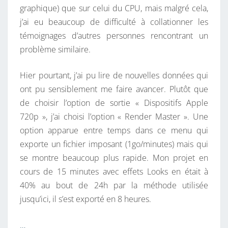
graphique) que sur celui du CPU, mais malgré cela,
C
j’ai eu beaucoup de difficulté à collationner les
H
témoignages d’autres personnes rencontrant un
E
problème similaire.
D
E
Hier pourtant, j’ai pu lire de nouvelles données qui
L
ont pu sensiblement me faire avancer. Plutôt que
A
de choisir l’option de sortie « Dispositifs Apple
S
720p », j’ai choisi l’option « Render Master ». Une
O
option apparue entre temps dans ce menu qui
L
exporte un fichier imposant (1go/minutes) mais qui
U
se montre beaucoup plus rapide. Mon projet en
T
cours de 15 minutes avec effets Looks en était à
I
40% au bout de 24h par la méthode utilisée
O
jusqu’ici, il s’est exporté en 8 heures.
N
!
…