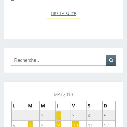
LIRE LA SUITE
LIRE LA SUITE
Rechercher :
Reche
MAI 2013
L
M
M
J
V
S
D
1
2
3
4
5
6
7
8
9
10
11
12