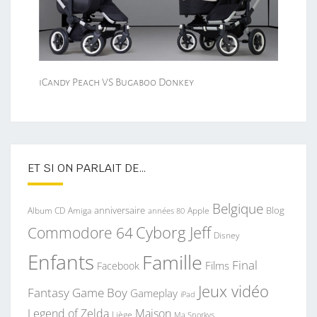
iCandy Peach VS Bugaboo Donkey
ET SI ON PARLAIT DE…
Belgique
anniversaire
Blog
Album CD
Apple
Amiga
années 80
Commodore 64
Cyborg Jeff
Disney
Enfants
Famille
Final
Films
Facebook
Jeux vidéo
Fantasy
Game Boy
Gameplay
iPad
Legend of Zelda
Maison
Liège
Ma Snorkys