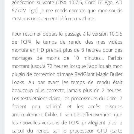
génération suivante (OSX 10.7.5, Core i7, 8go, ATI
)
6770M 1go), je me rends compte que mon soucis
T
n’est pas uniquement lié à ma machine.
R
È
Pour résumer depuis le passage à la version 10.0.5
S
de FCPX, le temps de rendu des mes vidéos
L
montée en HD prenait plus de 8 heures pour des
E
montages de moins de 10 minutes… Parfois
N
montant jusqu’à 72 heures lorsque j’appliquais mon
T
plugin de correction d’image RedGiant Magic Bullet
,
Looks. Au par avant les temps de rendu était
J
beaucoup plus correcte, jamais plus de 2 heures.
’
Les tests étaient claire, les processeurs du Core i7
A
étaient peu sollicité et les accès disques
P
anormalement faible. Il semble effectivement que
P
les nouvelles versions de FCPX privilégient plus le
R
calcul du rendu sur le processeur GPU (carte
O