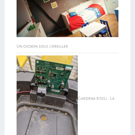
Un oignon sous l’oreiller
Gardena r70Li : La