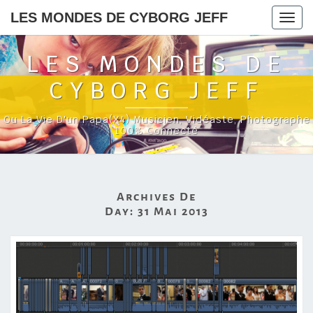
LES MONDES DE CYBORG JEFF
Togg
navig
LES MONDES DE
CYBORG JEFF
Ou La Vie D'un Papa(x4) Musicien, Vidéaste, Photographe
100% Connecté
Archives De
Day:
31 Mai 2013