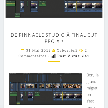
D
DE PINNACLE STUDIO À FINAL CUT
E
PRO X ?
P
I
C
31 Mai 2013
Cyborgjeff
2
O
N
Commentaires
-
Post Views:
641
M
M
N
E
A
N
T
Bon, la
C
A
I
grande
L
R
migrati
E
E
S
on
S
s’est
T
mise