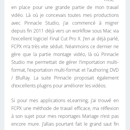
U
en place pour une grande partie de mon travail
D
vidéo. Là où je concevais toutes mes productions
I
avec Pinnacle Studio, j’ai commencé à migrer
O
depuis fin 2011 déjà vers un workflow sous Mac via
À
l’excellent logiciel Final Cut Pro X. J’en ai déjà parlé,
F
FCPX m’a très vite séduit. Néanmoins ce dernier ne
I
gère que la partie montage vidéo, là où Pinnacle
N
Studio me permettait de gérer l’importation multi-
A
format, l’exportation multi-format et l’authoring DVD
L
/ BluRay. La suite Pinnacle proposait également
C
d’excellents plugins pour améliorer les vidéos.
U
T
Si pour mes applications eLearning, j’ai trouvé en
P
FCPX une méthode de travail efficace, ma réflexion
R
à son sujet pour mes reportages Mariage n’est pas
O
encore mure. J’allais pourtant fait le grand saut fin
X