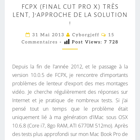
F
FCPX (FINAL CUT PRO X) TRÈS
C
LENT, J’APPROCHE DE LA SOLUTION
P
!
X
(
C
31 Mai 2013
Cyborgjeff
15
O
F
Commentaires
-
Post Views:
7 728
M
M
I
E
N
N
T
Depuis la fin de l’année 2012, et le passage à la
A
A
I
version 10.0.5 de FCPX, je rencontre d’importants
L
R
problèmes de lenteur d’export des mes montages
E
C
S
vidéo. Je cherche régulièrement des réponses sur
U
Internet et je pratique de nombreux tests. Si j’ai
T
pensé tout un temps que le problème était
P
uniquement lié à ma génération d’iMac sous OSX
R
10.6.8 (Core i7, 8go RAM, ATI 6770M 512mo). Après
O
des tests plus approfondi sur mon Mac Book Pro de
X