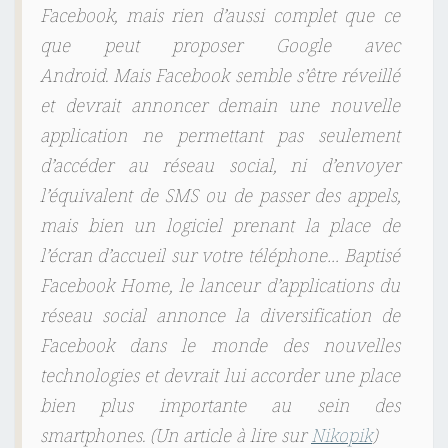
Facebook, mais rien d’aussi complet que ce
C
R
que peut proposer Google avec
U
Android. Mais Facebook semble s’être réveillé
S
et devrait annoncer demain une nouvelle
T
application ne permettant pas seulement
E
d’accéder au réseau social, ni d’envoyer
D
l’équivalent de SMS ou de passer des appels,
A
mais bien un logiciel prenant la place de
N
l’écran d’accueil sur votre téléphone… Baptisé
S
Facebook Home, le lanceur d’applications du
V
O
réseau social annonce la diversification de
T
Facebook dans le monde des nouvelles
R
technologies et devrait lui accorder une place
E
bien plus importante au sein des
S
smartphones.
(Un article à lire sur
Nikopik
)
M