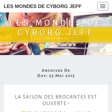
LES MONDES DE CYBORG JEFF
Togg
navig
LES MONDES DE
CYBORG JEFF
Ou La Vie D'un Papa(x4) Musicien, Vidéaste, Photographe
100% Connecté
Archives De
Day:
23 Mai 2013
L
LA SAISON DES BROCANTES EST
A
OUVERTE !
S
C