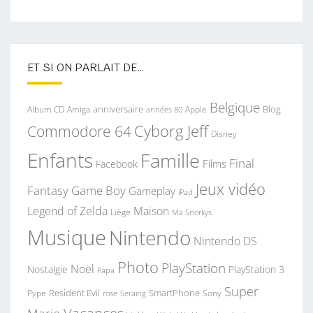
ET SI ON PARLAIT DE…
Belgique
anniversaire
Blog
Album CD
Apple
Amiga
années 80
Commodore 64
Cyborg Jeff
Disney
Enfants
Famille
Final
Films
Facebook
Jeux vidéo
Fantasy
Game Boy
Gameplay
iPad
Legend of Zelda
Maison
Liège
Ma Snorkys
Musique
Nintendo
Nintendo DS
Photo
PlayStation
Noël
Nostalgie
PlayStation 3
Papa
Super
Resident Evil
SmartPhone
Pype
Seraing
Sony
rose