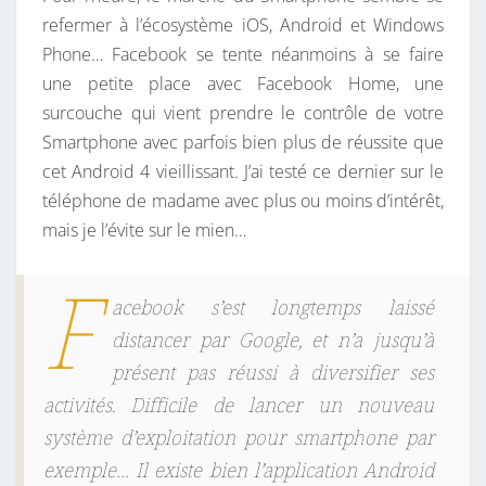
T
S
refermer à l’écosystème iOS, Android et Windows
M
Phone… Facebook se tente néanmoins à se faire
O
une petite place avec Facebook Home, une
I
surcouche qui vient prendre le contrôle de votre
:
Smartphone avec parfois bien plus de réussite que
F
cet Android 4 vieillissant. J’ai testé ce dernier sur le
A
téléphone de madame avec plus ou moins d’intérêt,
C
mais je l’évite sur le mien…
E
B
F
O
acebook s’est longtemps laissé
O
distancer par Google, et n’a jusqu’à
K
présent pas réussi à diversifier ses
S
activités. Difficile de lancer un nouveau
’
système d’exploitation pour smartphone par
I
exemple… Il existe bien l’application Android
N