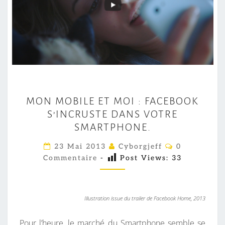
M
MON MOBILE ET MOI : FACEBOOK
O
S’INCRUSTE DANS VOTRE
N
SMARTPHONE.
M
O
C
23 Mai 2013
Cyborgjeff
0
O
B
Commentaire
-
Post Views:
33
M
M
I
E
L
N
T
E
Illustration issue du trailer de Facebook Home, 2013
A
I
E
R
Pour l’heure, le marché du Smartphone semble se
E