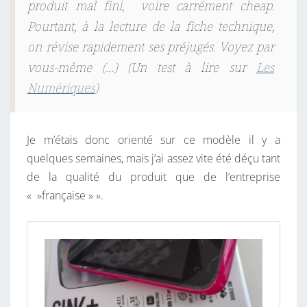
produit mal fini, voire carrément cheap.
Pourtant, à la lecture de la fiche technique,
on révise rapidement ses préjugés. Voyez par
vous-même (…) (Un test à lire sur
Les
Numériques
)
Je m’étais donc orienté sur ce modèle il y a
quelques semaines, mais j’ai assez vite été déçu tant
de la qualité du produit que de l’entreprise
« »française » ».