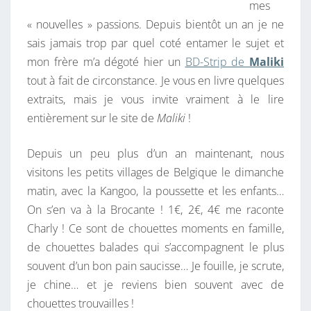
mes
E
« nouvelles » passions. Depuis bientôt un an je ne
S
sais jamais trop par quel coté entamer le sujet et
T
mon frère m’a dégoté hier un
BD-Strip de
Maliki
O
tout à fait de circonstance. Je vous en livre quelques
U
extraits, mais je vous invite vraiment à le lire
V
entièrement sur le site de
Maliki
!
E
R
Depuis un peu plus d’un an maintenant, nous
T
visitons les petits villages de Belgique le dimanche
E
matin, avec la Kangoo, la poussette et les enfants…
!
On s’en va à la Brocante ! 1€, 2€, 4€ me raconte
Charly ! Ce sont de chouettes moments en famille,
de chouettes balades qui s’accompagnent le plus
souvent d’un bon pain saucisse… Je fouille, je scrute,
je chine… et je reviens bien souvent avec de
chouettes trouvailles !