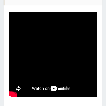
A
R
T
P
H
O
N
E
.