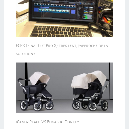
FCPX (Final Cut Pro X) très lent, j’approche de la
solution !
iCandy Peach VS Bugaboo Donkey