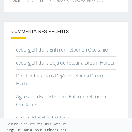
Vacances
Mario
Vidéos
Youtube
Web
Wii
école
COMMENTAIRES RÉCENTS
cyborgjeff
dans
Enfin un retour en Occitanie
cyborgjeff
dans
Déjà de retour à Dream Harbor
Dirk Lardaux
dans
Déjà de retour à Dream
Harbor
Agnès-Lou Baptiste
dans
Enfin un retour en
Occitanie
cj
dans
Muraille de Chine
Comme bien d'autres sites web et
Blogs, ici aussi nous utilisons des