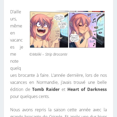
D’aille
urs,
même
en
vacanc
es je
me
©Maliki – Strip Brocante
note
quelq
ues brocante à faire. L’année dernière, lors de nos
vacances en Normandie, j’avais trouvé une belle
édition de
Tomb Raider
et
Heart of Darkness
pour quelques cents.
Nous avons repris la saison cette année avec la
grande brocante de
Crisnée
. Et après une dur hiver