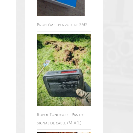
Problème d’envoie de SMS
Robot Tondeuse : Pas de
signal de cable (M.A.J.)