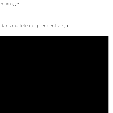
T
en images.
E
 dans ma tête qui prennent vie ; )