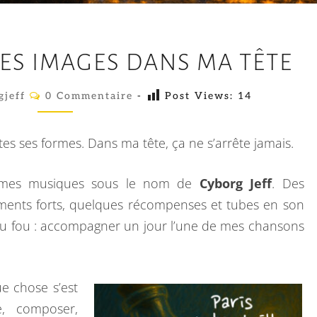
F
CES IMAGES DANS MA TÊTE
A
I
C
gjeff
0 Commentaire
-
Post Views:
14
O
R
M
E
M
E
tes ses formes. Dans ma tête, ça ne s’arrête jamais.
D
N
T
A
A
e mes musiques sous le nom de
Cyborg Jeff
. Des
I
N
R
ents forts, quelques récompenses et tubes en son
E
S
S
u fou : accompagner un jour l’une de mes chansons
E
R
C
ue chose s’est
E
e, composer,