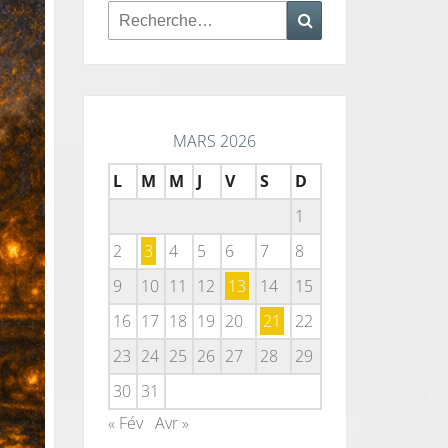
Rechercher :
Recherche
MARS 2026
L
M
M
J
V
S
D
1
2
3
4
5
6
7
8
9
10
11
12
13
14
15
16
17
18
19
20
21
22
23
24
25
26
27
28
29
30
31
« Fév
Avr »