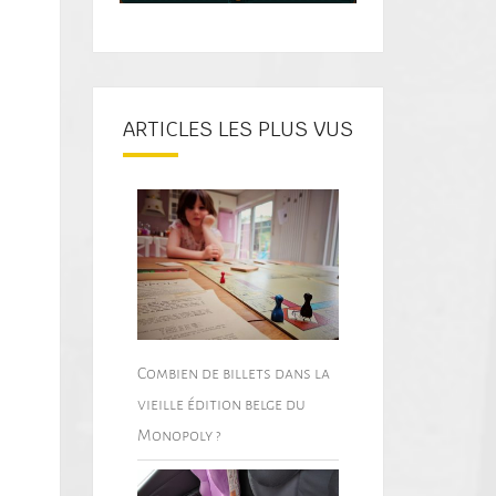
ARTICLES LES PLUS VUS
Combien de billets dans la
vieille édition belge du
Monopoly ?