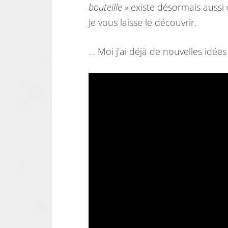
bouteille »
existe désormais aussi 
Je vous laisse le découvrir.
… Moi j’ai déjà de nouvelles idées