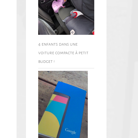
4 enfants dans une
voiture compacte à petit
budget !