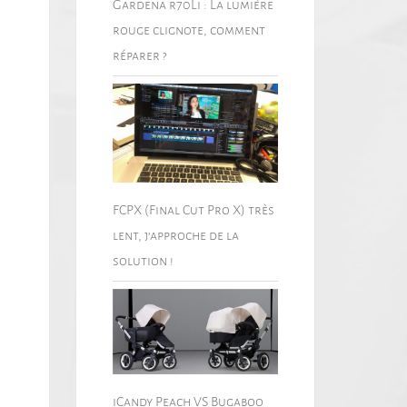
Gardena r70Li : La lumière
rouge clignote, comment
réparer ?
FCPX (Final Cut Pro X) très
lent, j’approche de la
solution !
iCandy Peach VS Bugaboo