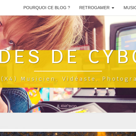
POURQUOI CE BLOG ?
RETROGAMER
MUSI
DES DE CYB
a(x4) Musicien, Vidéaste, Photog