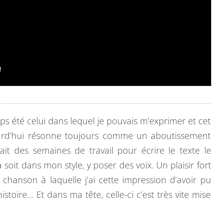
s été celui dans lequel je pouvais m’exprimer et cet
aujourd’hui résonne toujours comme un aboutissement
ait des semaines de travail pour écrire le texte le
oit dans mon style, y poser des voix. Un plaisir fort
 chanson à laquelle j’ai cette impression d’avoir pu
stoire… Et dans ma tête, celle-ci c’est très vite mise