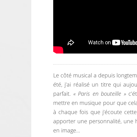
Le côté musical a depuis longtemp
été, j’ai réalisé un titre qui 
parfait.
« Paris en bouteille »
c’ét
mettre en musique pour que cela s
à chaque fois que j’écoute cette
apporter une personnalité, une hi
en image…