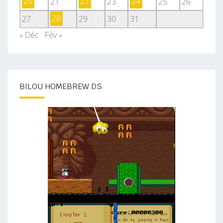
20
21
22
23
24
25
26
27
28
29
30
31
« Déc
Fév »
BILOU HOMEBREW DS