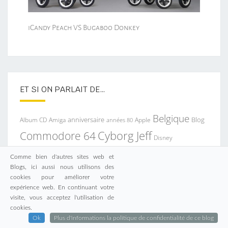
iCandy Peach VS Bugaboo Donkey
ET SI ON PARLAIT DE…
Belgique
anniversaire
Blog
Album CD
Apple
Amiga
années 80
Commodore 64
Cyborg Jeff
Disney
Enfants
Famille
Final
Comme bien d'autres sites web et
Films
Facebook
Blogs, ici aussi nous utilisons des
Jeux vidéo
Fantasy
Game Boy
Gameplay
cookies pour améliorer votre
iPad
expérience web. En continuant votre
Legend of Zelda
Maison
Liège
Ma Snorkys
visite, vous acceptez l'utilisation de
Musique
Nintendo
cookies.
Nintendo DS
Ok
Plus d'informations la politique de confidentialité de ce blog