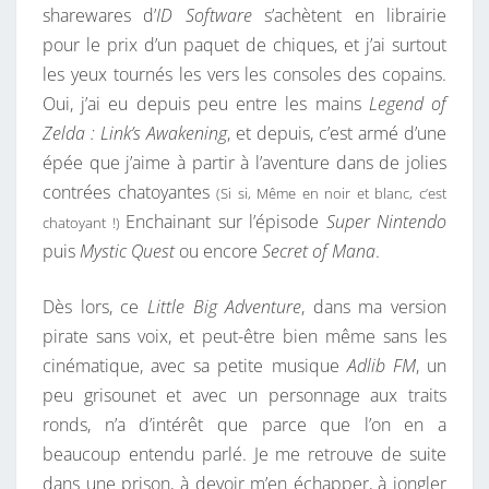
sharewares d’
ID Software
s’achètent en librairie
pour le prix d’un paquet de chiques, et j’ai surtout
les yeux tournés les vers les consoles des copains.
Oui, j’ai eu depuis peu entre les mains
Legend of
Zelda : Link’s Awakening
, et depuis, c’est armé d’une
épée que j’aime à partir à l’aventure dans de jolies
contrées chatoyantes
(Si si, Même en noir et blanc, c’est
Enchainant sur l’épisode
Super Nintendo
chatoyant !)
puis
Mystic Quest
ou encore
Secret of Mana
.
Dès lors, ce
Little Big Adventure
, dans ma version
pirate sans voix, et peut-être bien même sans les
cinématique, avec sa petite musique
Adlib FM
, un
peu grisounet et avec un personnage aux traits
ronds, n’a d’intérêt que parce que l’on en a
beaucoup entendu parlé. Je me retrouve de suite
dans une prison, à devoir m’en échapper, à jongler