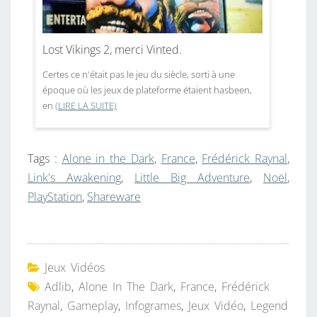
Lost Vikings 2, merci Vinted.
Certes ce n'était pas le jeu du siècle, sorti à une
époque où les jeux de plateforme étaient hasbeen,
en
(LIRE LA SUITE)
Tags :
Alone in the Dark
,
France
,
Frédérick Raynal
,
Link's Awakening
,
Little Big Adventure
,
Noël
,
PlayStation
,
Shareware
Jeux Vidéos
Adlib
,
Alone In The Dark
,
France
,
Frédérick
Raynal
,
Gameplay
,
Infogrames
,
Jeux Vidéo
,
Legend