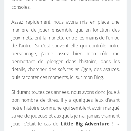
I
consoles.
T
T
Assez rapidement, nous avons mis en place une
L
manière de jouer ensemble, qui, en fonction des
E
jeux mettaient la manette entre les mains de l’un ou
B
de l’autre. Si c’est souvent elle qui contrôle notre
I
personnage, j’aime assez bien mon rôle me
G
permettant de plonger dans l’histoire, dans les
A
détails, chercher des
soluces en ligne
, des astuces,
D
puis raconter ces moments, ici sur mon Blog.
V
E
Si durant toutes ces années, nous avons donc joué à
N
bon nombre de titres, il y a quelques jeux d’avant
T
notre histoire commune qui semblent avoir marqué
U
sa vie de joueuse et auxquels je n’ai jamais vraiment
R
joué, c’était le cas de
Little Big Adventure
! –
–