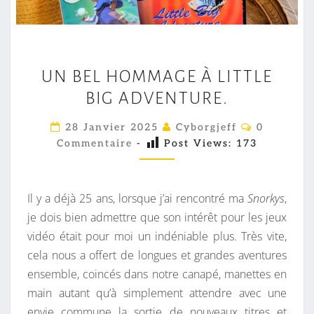
U
UN BEL HOMMAGE À LITTLE
N
BIG ADVENTURE.
B
E
C
28 Janvier 2025
Cyborgjeff
0
L
O
Commentaire
-
Post Views:
173
M
H
M
E
O
N
M
T
Il y a déjà 25 ans, lorsque j’ai rencontré ma
Snorkys
,
A
M
I
je dois bien admettre que son intérêt pour les jeux
R
A
vidéo était pour moi un indéniable plus. Très vite,
E
S
G
cela nous a offert de longues et grandes aventures
E
ensemble, coincés dans notre canapé, manettes en
À
main autant qu’à simplement attendre avec une
L
envie commune la sortie de nouveaux titres et