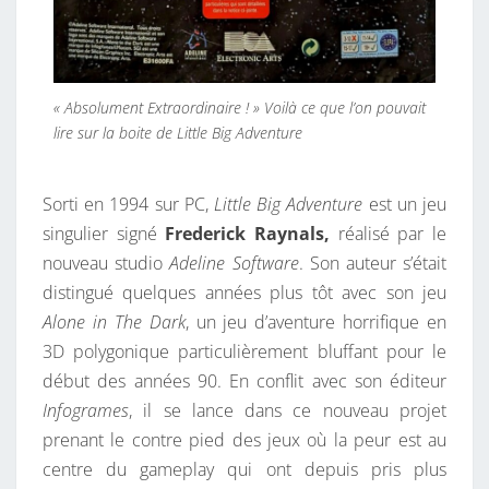
« Absolument Extraordinaire ! » Voilà ce que l’on pouvait
lire sur la boite de Little Big Adventure
Sorti en 1994 sur PC,
Little Big Adventure
est un jeu
singulier signé
Frederick Raynals,
réalisé par le
nouveau studio
Adeline Software
. Son auteur s’était
distingué quelques années plus tôt avec son jeu
Alone in The Dark
, un jeu d’aventure horrifique en
3D polygonique particulièrement bluffant pour le
début des années 90. En conflit avec son éditeur
Infogrames
, il se lance dans ce nouveau projet
prenant le contre pied des jeux où la peur est au
centre du gameplay qui ont depuis pris plus