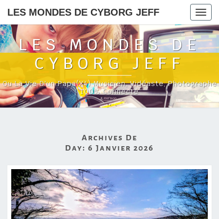
LES MONDES DE CYBORG JEFF
Togg
navig
LES MONDES DE
CYBORG JEFF
Ou La Vie D'un Papa(x4) Musicien, Vidéaste, Photographe
100% Connecté
Archives De
Day:
6 Janvier 2026