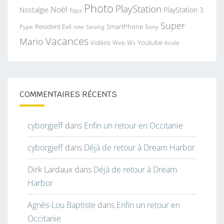
Photo
PlayStation
Noël
Nostalgie
PlayStation 3
Papa
Super
Resident Evil
SmartPhone
Pype
Seraing
Sony
rose
Vacances
Mario
Vidéos
Youtube
Web
Wii
école
COMMENTAIRES RÉCENTS
cyborgjeff
dans
Enfin un retour en Occitanie
cyborgjeff
dans
Déjà de retour à Dream Harbor
Dirk Lardaux
dans
Déjà de retour à Dream
Harbor
Agnès-Lou Baptiste
dans
Enfin un retour en
Occitanie