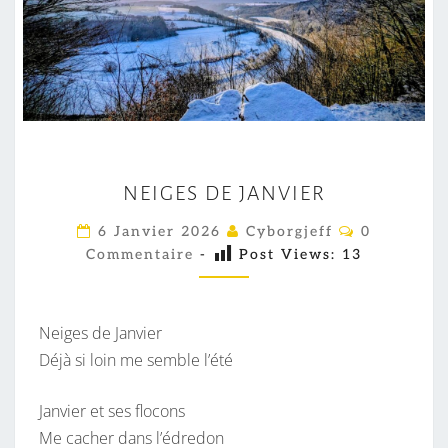
N
NEIGES DE JANVIER
E
I
C
6 Janvier 2026
Cyborgjeff
0
O
G
Commentaire
-
Post Views:
13
M
M
E
E
S
N
T
Neiges de Janvier
D
A
I
Déjà si loin me semble l’été
E
R
J
E
S
Janvier et ses flocons
A
Me cacher dans l’édredon
N