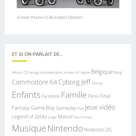
iCandy Peach VS Bugaboo Donkey
ET SI ON PARLAIT DE…
Belgique
anniversaire
Blog
Album CD
Apple
Amiga
années 80
Commodore 64
Cyborg Jeff
Disney
Enfants
Famille
Final
Films
Facebook
Jeux vidéo
Fantasy
Game Boy
Gameplay
iPad
Legend of Zelda
Maison
Liège
Ma Snorkys
Musique
Nintendo
Nintendo DS