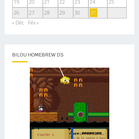
19
20
21
22
23
24
25
26
27
28
29
30
31
« Déc
Fév »
BILOU HOMEBREW DS