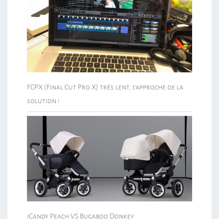
FCPX (Final Cut Pro X) très lent, j’approche de la
solution !
iCandy Peach VS Bugaboo Donkey