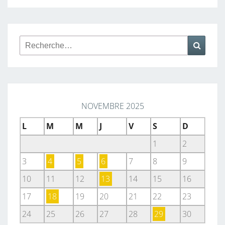
Rechercher :
Reche
NOVEMBRE 2025
L
M
M
J
V
S
D
1
2
3
4
5
6
7
8
9
10
11
12
13
14
15
16
17
18
19
20
21
22
23
24
25
26
27
28
29
30