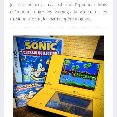
O
Je suis toujours aussi nul qu’à l’époque ! Mais
G
qu’importe, entre les loopings, la vitesse et les
S
musiques de fou, le charme opère toujours.
U
R
U
N
E
C
O
N
S
O
L
E
N