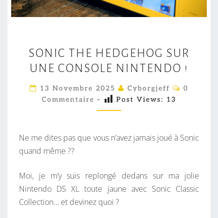
S
SONIC THE HEDGEHOG SUR
O
UNE CONSOLE NINTENDO !
N
I
C
13 Novembre 2025
Cyborgjeff
0
C
O
Commentaire
-
Post Views:
13
M
T
M
E
H
N
E
T
Ne me dites pas que vous n’avez jamais joué à Sonic
A
H
I
quand même ??
R
E
E
S
D
Moi, je m’y suis replongé dedans sur ma jolie
G
Nintendo DS XL toute jaune avec Sonic Classic
E
Collection… et devinez quoi ?
H