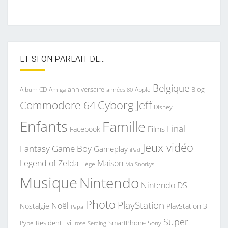
ET SI ON PARLAIT DE…
Belgique
anniversaire
Blog
Album CD
Apple
Amiga
années 80
Commodore 64
Cyborg Jeff
Disney
Enfants
Famille
Final
Films
Facebook
Jeux vidéo
Fantasy
Game Boy
Gameplay
iPad
Legend of Zelda
Maison
Liège
Ma Snorkys
Musique
Nintendo
Nintendo DS
Photo
PlayStation
Noël
Nostalgie
PlayStation 3
Papa
Super
Resident Evil
SmartPhone
Pype
Seraing
Sony
rose