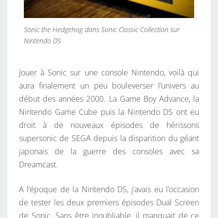
I
N
T
Sonic the Hedgehog dans Sonic Classic Collection sur
E
Nintendo DS
N
D
Jouer à Sonic sur une console Nintendo, voilà qui
O
aura finalement un peu bouleverser l’univers au
!
début des années 2000. La Game Boy Advance, la
Nintendo Game Cube puis la Nintendo DS ont eu
droit à de nouveaux épisodes de hérissons
supersonic de SEGA depuis la disparition du géant
japonais de la guerre des consoles avec sa
Dreamcast.
A l’époque de la Nintendo DS, j’avais eu l’occasion
de tester les deux premiers épisodes Dual Screen
de Sonic. Sans être inoubliable, il manquait de ce