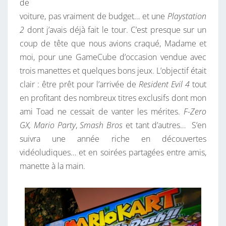
N
de
S
voiture, pas vraiment de budget… et une
Playstation
P
2
dont j’avais déjà fait le tour. C’est presque sur un
L
coup de tête que nous avions craqué, Madame et
U
moi, pour une GameCube d’occasion vendue avec
S
trois manettes et quelques bons jeux. L’objectif était
T
clair : être prêt pour l’arrivée de
Resident Evil 4
tout
A
en profitant des nombreux titres exclusifs dont mon
R
ami Toad ne cessait de vanter les mérites.
F-Zero
D
GX, Mario Party
,
Smash Bros
et tant d’autres… S’en
suivra une année riche en découvertes
vidéoludiques… et en soirées partagées entre amis,
manette à la main.