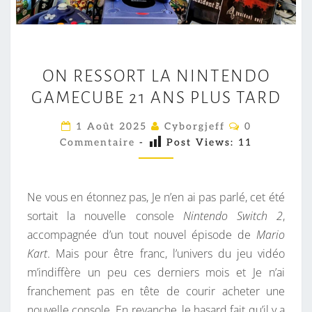
O
ON RESSORT LA NINTENDO
N
GAMECUBE 21 ANS PLUS TARD
R
E
C
1 Août 2025
Cyborgjeff
0
S
O
Commentaire
-
Post Views:
11
M
S
M
E
O
N
R
T
Ne vous en étonnez pas, Je n’en ai pas parlé, cet été
A
T
I
sortait la nouvelle console
Nintendo Switch 2
,
R
L
accompagnée d’un tout nouvel épisode de
Mario
E
S
A
Kart
. Mais pour être franc, l’univers du jeu vidéo
N
m’indiffère un peu ces derniers mois et Je n’ai
I
franchement pas en tête de courir acheter une
N
nouvelle console. En revanche, le hasard fait qu’il y a