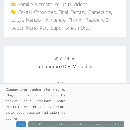
Famille Nombreuse
,
Jeux Vidéos
Crystal Chronicles
,
Final Fantasy
,
Gamecube
,
Luigi's Mansion
,
Nintendo
,
Pikmin
,
Resident Evil
,
Super Mario Kart
,
Super Smash Bros
Navigation
Précédent
d'article
La Chambre Des Merveilles
Suivant
Comme bien d'autres sites web et
Marathon Lecture : La Rue Qui Nous Sépare
Blogs, ici aussi nous utilisons des
cookies pour améliorer votre
expérience web. En continuant votre
visite, vous acceptez l'utilisation de
cookies.
Ok
Plus d'informations la politique de confidentialité de ce blog