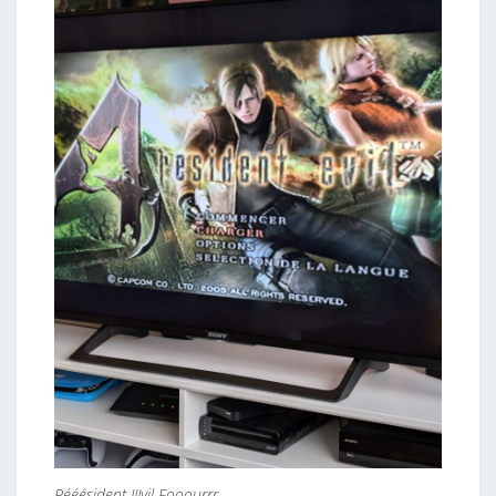
Rééésident IIIvil Fooourrr