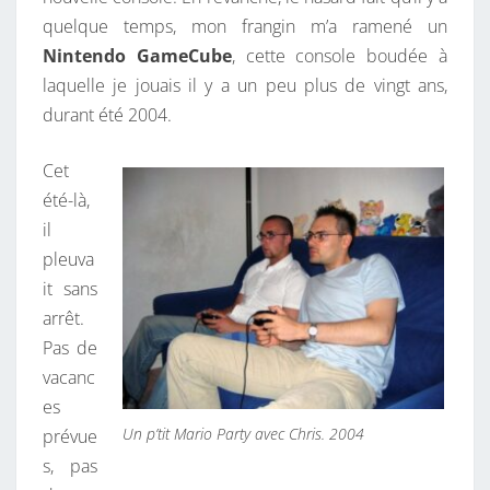
T
quelque temps, mon frangin m’a ramené un
E
Nintendo GameCube
, cette console boudée à
N
laquelle je jouais il y a un peu plus de vingt ans,
D
durant été 2004.
O
G
Cet
A
été-là,
M
il
E
pleuva
C
it sans
U
arrêt.
B
Pas de
E
vacanc
2
es
1
Un p’tit Mario Party avec Chris. 2004
prévue
A
s, pas