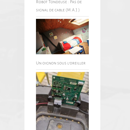
Robot Tondeuse : Pas de
signal de cable (M.A.J.)
Un oignon sous l’oreiller