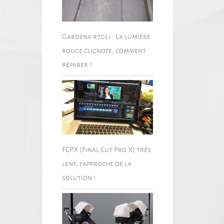
Gardena r70Li : La lumière
rouge clignote, comment
réparer ?
FCPX (Final Cut Pro X) très
lent, j’approche de la
solution !