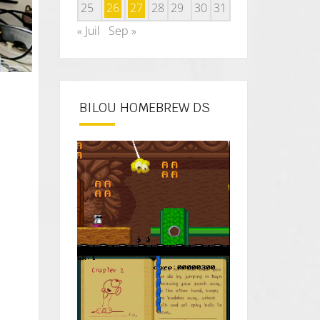
25
26
27
28
29
30
31
« Juil
Sep »
BILOU HOMEBREW DS