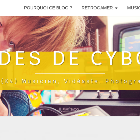
POURQUOI CE BLOG ?
RETROGAMER
MUSI
DES DE CYB
a(x4) Musicien, Vidéaste, Photog