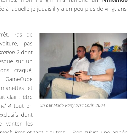
A
 à laquelle je jouais il y a un peu plus de vingt ans,
N
I
N
rrêt. Pas de
T
oiture, pas
E
station 2
dont
N
presque sur un
D
ons craqué,
O
e GameCube
G
 manettes et
A
t clair : être
M
Evil 4
tout en
Un p’tit Mario Party avec Chris. 2004
E
xclusifs dont
C
 vanter les
U
mash Bros
et tant d’autres… S’en suivra une année