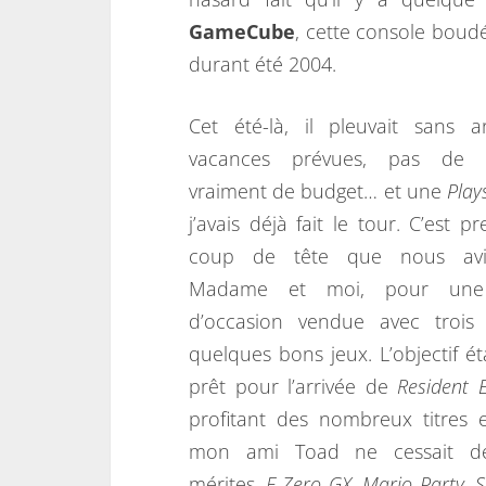
GameCube
, cette console boudée
durant été 2004.
Cet été-là, il pleuvait sans a
vacances prévues, pas de v
vraiment de budget… et une
Play
j’avais déjà fait le tour. C’est 
coup de tête que nous avi
Madame et moi, pour un
d’occasion vendue avec trois
quelques bons jeux. L’objectif étai
prêt pour l’arrivée de
Resident 
profitant des nombreux titres e
mon ami Toad ne cessait de
mérites.
F-Zero GX, Mario Party
,
S