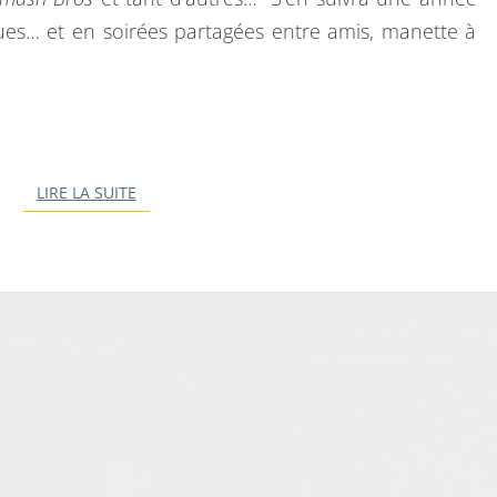
B
ues… et en soirées partagées entre amis, manette à
E
2
1
A
N
LIRE LA SUITE
LIRE LA SUITE
S
P
L
U
S
T
A
R
D