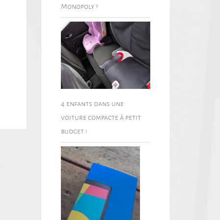
Monopoly ?
4 enfants dans une
voiture compacte à petit
budget !