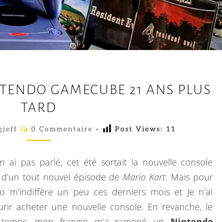
O
NTENDO GAMECUBE 21 ANS PLUS
N
TARD
R
E
C
gjeff
0 Commentaire
-
Post Views:
11
O
S
M
M
S
E
 ai pas parlé, cet été sortait la nouvelle console
O
N
T
d’un tout nouvel épisode de
Mario Kart
. Mais pour
R
A
déo m’indiffère un peu ces derniers mois et Je n’ai
I
T
R
rir acheter une nouvelle console. En revanche, le
E
L
S
ue temps, mon frangin m’a ramené un
Nintendo