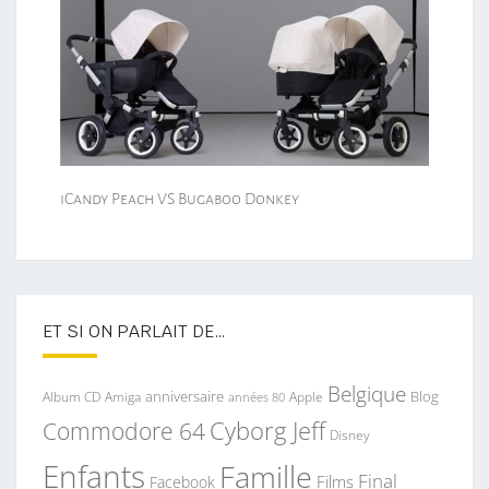
iCandy Peach VS Bugaboo Donkey
ET SI ON PARLAIT DE…
Belgique
anniversaire
Blog
Album CD
Apple
Amiga
années 80
Commodore 64
Cyborg Jeff
Disney
Enfants
Famille
Final
Films
Facebook