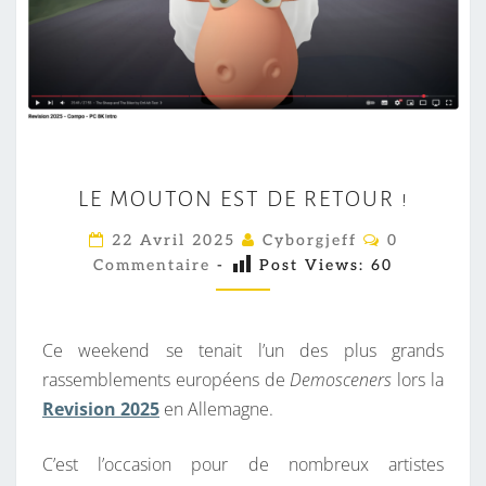
L
LE MOUTON EST DE RETOUR !
E
M
C
22 Avril 2025
Cyborgjeff
0
O
O
Commentaire
-
Post Views:
60
M
M
U
E
T
N
T
Ce weekend se tenait l’un des plus grands
O
A
I
rassemblements européens de
Demosceners
lors la
N
R
Revision 2025
en Allemagne.
E
E
S
S
C’est l’occasion pour de nombreux artistes
T