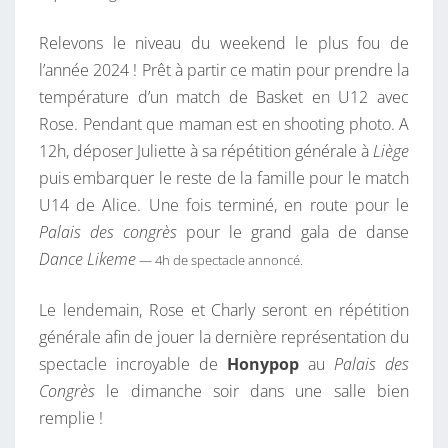
P
Relevons le niveau du weekend le plus fou de
L
l’année 2024 ! Prêt à partir ce matin pour prendre la
U
température d’un match de Basket en U12 avec
S
Rose. Pendant que maman est en shooting photo. A
L
12h, déposer Juliette à sa répétition générale à
Liège
O
puis embarquer le reste de la famille pour le match
N
U14 de Alice. Une fois terminé, en route pour le
G
Palais des congrès
pour le grand gala de danse
D
Dance Likeme
— 4h de spectacle annoncé.
E
L
Le lendemain, Rose et Charly seront en répétition
’
générale afin de jouer la dernière représentation du
A
spectacle incroyable de
Honypop
au
Palais des
N
Congrès
le dimanche soir dans une salle bien
N
remplie !
É