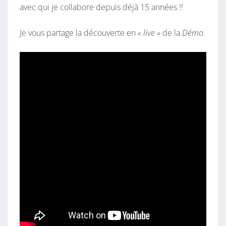
avec qui je collabore depuis déjà 15 années !!
Je vous partage la découverte en
« live »
de la
Démo
.