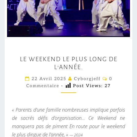
L
LE WEEKEND LE PLUS LONG DE
E
L’ANNÉE.
W
E
C
22 Avril 2025
Cyborgjeff
0
O
E
Commentaire
-
Post Views:
27
M
M
K
E
E
N
T
« Parents d’une famille nombreuses implique parfois
N
A
I
de sacrés défis d’organisation… Ce Weekend ne
D
R
manquera pas de piment En route pour le weekend
L
E
S
le plus dingue de l’année, »
E
— 2024