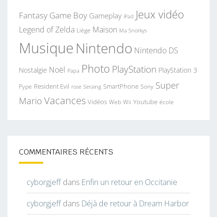
Jeux vidéo
Fantasy
Game Boy
Gameplay
iPad
Legend of Zelda
Maison
Liège
Ma Snorkys
Musique
Nintendo
Nintendo DS
Photo
PlayStation
Noël
Nostalgie
PlayStation 3
Papa
Super
Resident Evil
SmartPhone
Pype
Seraing
Sony
rose
Vacances
Mario
Vidéos
Youtube
Web
Wii
école
COMMENTAIRES RÉCENTS
cyborgjeff
dans
Enfin un retour en Occitanie
cyborgjeff
dans
Déjà de retour à Dream Harbor