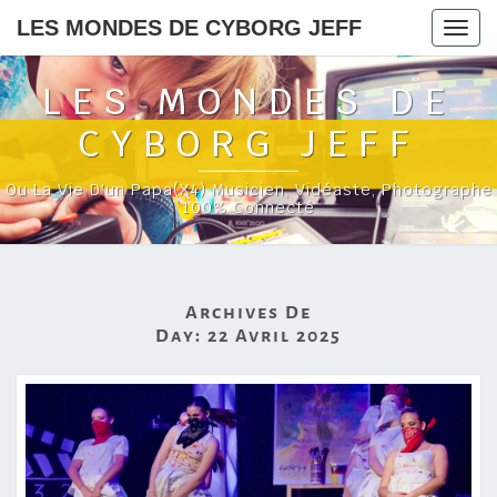
LES MONDES DE CYBORG JEFF
Togg
navig
LES MONDES DE
CYBORG JEFF
Ou La Vie D'un Papa(x4) Musicien, Vidéaste, Photographe
100% Connecté
Archives De
Day:
22 Avril 2025