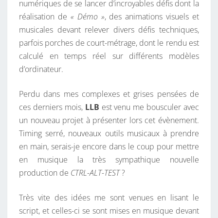
numériques de se lancer d’incroyables défis dont la
D
réalisation de
« Démo »
, des animations visuels et
E
musicales devant relever divers défis techniques,
R
parfois porches de court-métrage, dont le rendu est
E
calculé en temps réel sur différents modèles
T
d’ordinateur.
O
U
Perdu dans mes complexes et grises pensées de
R
ces derniers mois,
LLB
est venu me bousculer avec
!
un nouveau projet à présenter lors cet évènement.
Timing serré, nouveaux outils musicaux à prendre
en main, serais-je encore dans le coup pour mettre
en musique la très sympathique nouvelle
production de
CTRL-ALT-TEST
?
Très vite des idées me sont venues en lisant le
script, et celles-ci se sont mises en musique devant