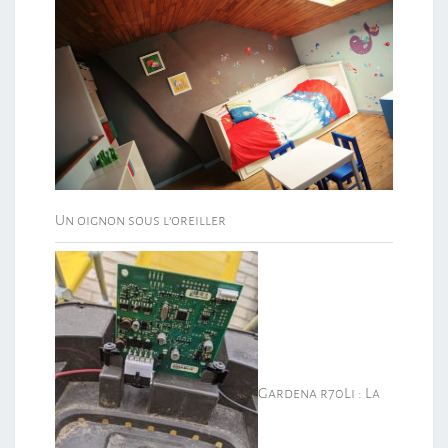
Un oignon sous l’oreiller
Gardena r70Li : La