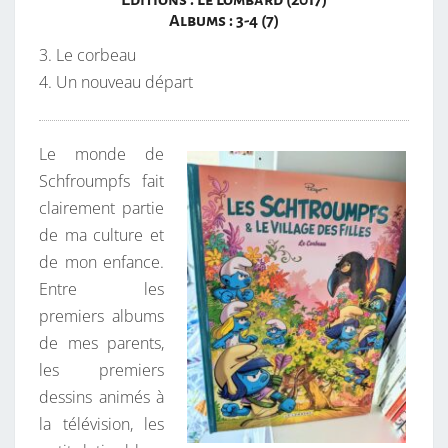
Editions : Le Lombard (2017)
S
Albums : 3-4 (7)
M
P
3. Le corbeau
F
4. Un nouveau départ
S
E
Le monde de
T
Schfroumpfs fait
L
clairement partie
E
de ma culture et
V
de mon enfance.
I
Entre les
L
premiers albums
L
de mes parents,
A
les premiers
G
dessins animés à
E
la télévision, les
D