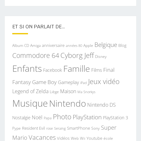
ET SI ON PARLAIT DE…
Belgique
anniversaire
Blog
Album CD
Apple
Amiga
années 80
Commodore 64
Cyborg Jeff
Disney
Enfants
Famille
Final
Films
Facebook
Jeux vidéo
Fantasy
Game Boy
Gameplay
iPad
Legend of Zelda
Maison
Liège
Ma Snorkys
Musique
Nintendo
Nintendo DS
Photo
PlayStation
Noël
Nostalgie
PlayStation 3
Papa
Super
Resident Evil
SmartPhone
Pype
Seraing
Sony
rose
Vacances
Mario
Vidéos
Youtube
Web
Wii
école