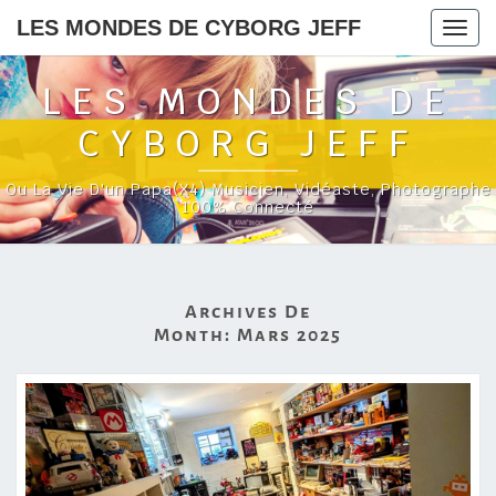
LES MONDES DE CYBORG JEFF
Togg
navig
LES MONDES DE
CYBORG JEFF
Ou La Vie D'un Papa(x4) Musicien, Vidéaste, Photographe
100% Connecté
Archives De
Month:
Mars 2025