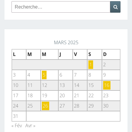
Rechercher :
Reche
MARS 2025
L
M
M
J
V
S
D
1
2
3
4
5
6
7
8
9
10
11
12
13
14
15
16
17
18
19
20
21
22
23
24
25
26
27
28
29
30
31
« Fév
Avr »