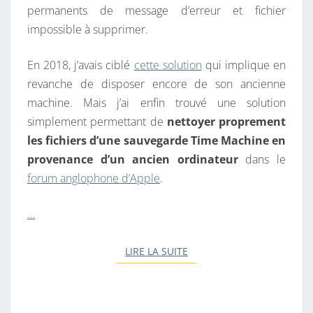
permanents de message d’erreur et fichier
D
impossible à supprimer.
E
M
En 2018, j’avais ciblé
cette solution
qui implique en
O
revanche de disposer encore de son ancienne
N
machine. Mais j’ai enfin trouvé une solution
M
simplement permettant de
nettoyer proprement
A
les fichiers d’une sauvegarde Time Machine en
C
provenance d’un ancien ordinateur
dans le
forum anglophone d’Apple
.
…
LIRE LA SUITE
LIRE LA SUITE