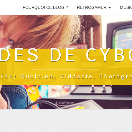
POURQUOI CE BLOG ?
RETROGAMER
MUSI
DES DE CYB
a(x4) Musicien, Vidéaste, Photog