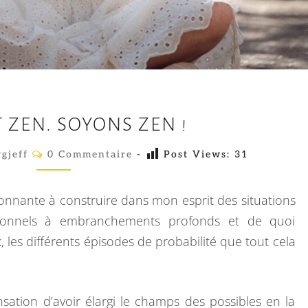
E
T ZEN. SOYONS ZEN !
L
L
C
gjeff
0 Commentaire
-
Post Views:
31
O
E
M
M
,
E
ionnante à construire dans mon esprit des situations
N
E
T
sionnels à embranchements profonds et de quoi
A
S
x, les différents épisodes de probabilité que tout cela
I
R
T
E
Z
S
E
nsation d’avoir élargi le champs des possibles en la