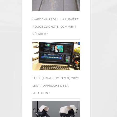
Gardena r70Li : La lumière
rouge clignote, comment
réparer ?
FCPX (Final Cut Pro X) très
lent, j’approche de la
solution !