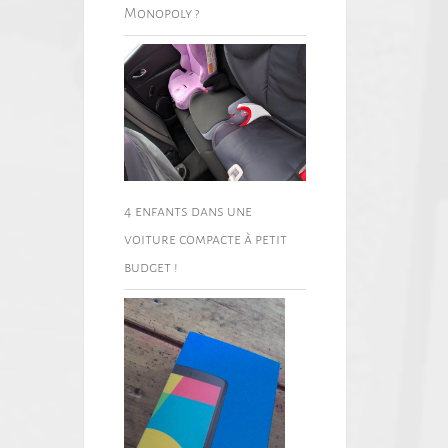
Monopoly ?
4 enfants dans une
voiture compacte à petit
budget !