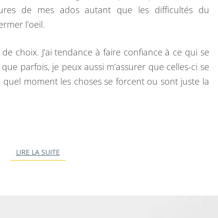
N
ures de mes ados autant que les difficultés du
.
ermer l’oeil.
S
O
e de choix. J’ai tendance à faire confiance à ce qui se
Y
 que parfois, je peux aussi m’assurer que celles-ci se
O
à quel moment les choses se forcent ou sont juste la
N
S
Z
E
N
LIRE LA SUITE
LIRE LA SUITE
!