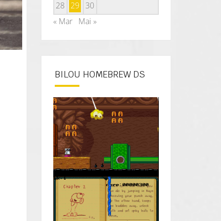
28
29
30
« Mar
Mai »
BILOU HOMEBREW DS