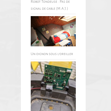
Robot Tondeuse : Pas de
signal de cable (M.A.J.)
Un oignon sous l’oreiller