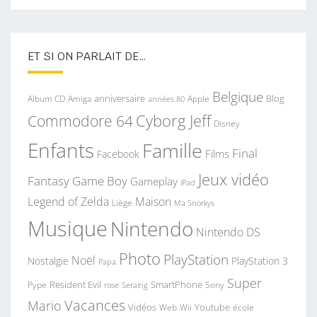
ET SI ON PARLAIT DE…
Belgique
anniversaire
Blog
Album CD
Apple
Amiga
années 80
Commodore 64
Cyborg Jeff
Disney
Enfants
Famille
Final
Films
Facebook
Jeux vidéo
Fantasy
Game Boy
Gameplay
iPad
Legend of Zelda
Maison
Liège
Ma Snorkys
Musique
Nintendo
Nintendo DS
Photo
PlayStation
Noël
Nostalgie
PlayStation 3
Papa
Super
Resident Evil
SmartPhone
Pype
Seraing
Sony
rose
Vacances
Mario
Vidéos
Youtube
Web
Wii
école