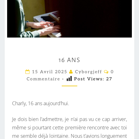
1
16 ANS
6
A
C
15 Avril 2025
Cyborgjeff
0
O
N
Commentaire
-
Post Views:
27
M
M
S
E
N
T
Charly, 16 ans aujourd’hui.
A
I
R
Je dois bien l’admettre, je n’ai pas vu ce cap arriver,
E
S
même si pourtant cette première rencontre avec toi
me semble déjà lointaine. Nous t’avions longuement