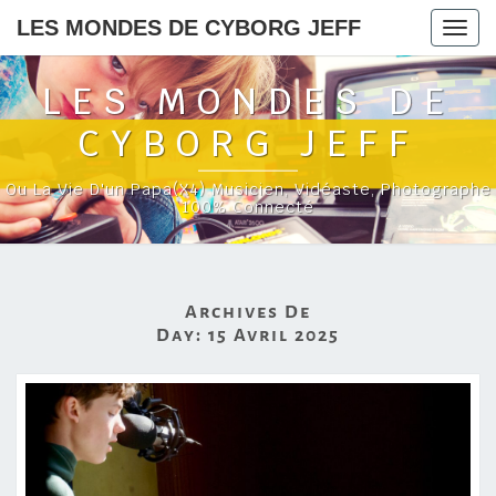
LES MONDES DE CYBORG JEFF
Togg
navig
LES MONDES DE
CYBORG JEFF
Ou La Vie D'un Papa(x4) Musicien, Vidéaste, Photographe
100% Connecté
Archives De
Day:
15 Avril 2025