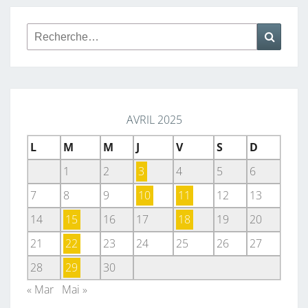
Rechercher :
Reche
AVRIL 2025
L
M
M
J
V
S
D
1
2
3
4
5
6
7
8
9
10
11
12
13
14
15
16
17
18
19
20
21
22
23
24
25
26
27
28
29
30
« Mar
Mai »