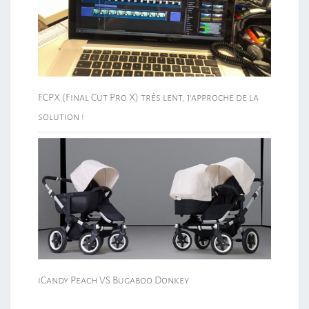
FCPX (Final Cut Pro X) très lent, j’approche de la
solution !
iCandy Peach VS Bugaboo Donkey