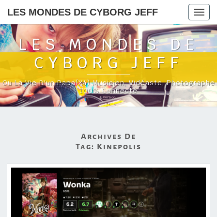
LES MONDES DE CYBORG JEFF
Togg
navig
LES MONDES DE
CYBORG JEFF
Ou La Vie D'un Papa(x4) Musicien, Vidéaste, Photographe
100% Connecté
Archives De
Tag:
Kinepolis