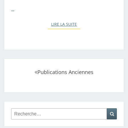
…
LIRE LA SUITE
LIRE LA SUITE
Navigation
Publications Anciennes
au
sein
des
articles
Rechercher :
Reche