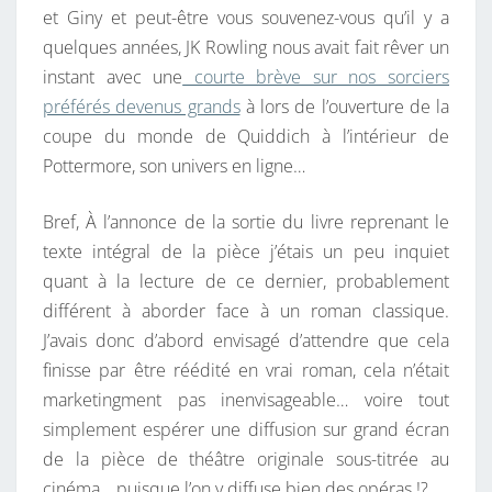
et Giny et peut-être vous souvenez-vous qu’il y a
E
quelques années, JK Rowling nous avait fait rêver un
F
instant avec une
courte brève sur nos sorciers
U
préférés devenus grands
à lors de l’ouverture de la
T
coupe du monde de Quiddich à l’intérieur de
U
Pottermore, son univers en ligne…
R
V
Bref, À l’annonce de la sortie du livre reprenant le
E
texte intégral de la pièce j’étais un peu inquiet
R
quant à la lecture de ce dernier, probablement
S
différent à aborder face à un roman classique.
I
J’avais donc d’abord envisagé d’attendre que cela
O
finisse par être réédité en vrai roman, cela n’était
N
marketingment pas inenvisageable… voire tout
S
simplement espérer une diffusion sur grand écran
O
de la pièce de théâtre originale sous-titrée au
R
cinéma… puisque l’on y diffuse bien des opéras !?