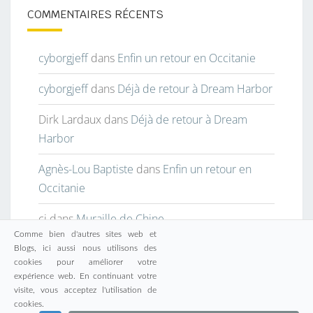
COMMENTAIRES RÉCENTS
cyborgjeff
dans
Enfin un retour en Occitanie
cyborgjeff
dans
Déjà de retour à Dream Harbor
Dirk Lardaux
dans
Déjà de retour à Dream
Harbor
Agnès-Lou Baptiste
dans
Enfin un retour en
Occitanie
cj
dans
Muraille de Chine
Comme bien d'autres sites web et
Blogs, ici aussi nous utilisons des
cookies pour améliorer votre
expérience web. En continuant votre
visite, vous acceptez l'utilisation de
© 2026
|
Fièrement propulsé par
WordPress
|
Thème :
cookies.