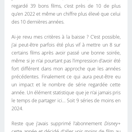
regardé 39 bons films, c’est près de 10 de plus
N
qu’en 2022 et même un chiffre plus élevé que celui
E
des 10 dernières années.
A
N
Ai-je revu mes critères à la baisse ? C’est possible,
N
j’ai peut-être parfois été plus vif à mettre un 8 sur
É
certains films après avoir passé une bonne soirée,
E
même si je n’ai pourtant pas l’impression d’avoir été
T
fort différent dans mon approche que les années
V
précédentes. Finalement ce qui aura peut-être eu
un impact et le nombre de série regardée cette
année. Un élément statistique que je n’ai jamais pris
le temps de partager ici… Soit 9 séries de moins en
2024.
Reste que j’avais supprimé l’abonnement
Disney+
cette année et décidé d’aller voir moins de film au