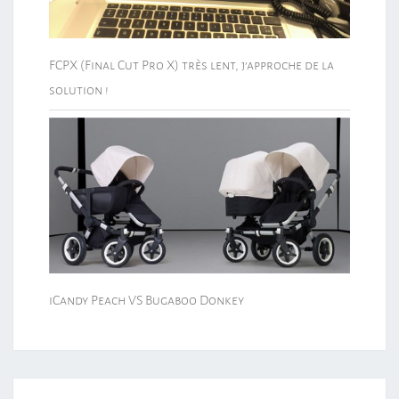
FCPX (Final Cut Pro X) très lent, j’approche de la
solution !
iCandy Peach VS Bugaboo Donkey