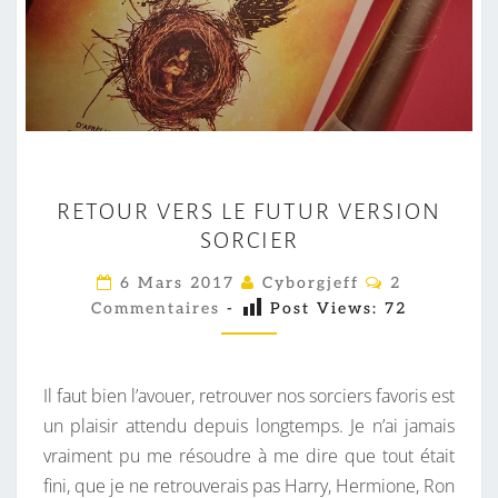
R
RETOUR VERS LE FUTUR VERSION
E
SORCIER
T
O
C
6 Mars 2017
Cyborgjeff
2
O
U
Commentaires
-
Post Views:
72
M
M
R
E
V
N
T
Il faut bien l’avouer, retrouver nos sorciers favoris est
E
A
I
un plaisir attendu depuis longtemps. Je n’ai jamais
R
R
vraiment pu me résoudre à me dire que tout était
S
E
S
fini, que je ne retrouverais pas Harry, Hermione, Ron
L