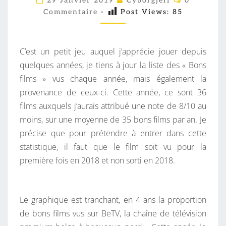
29 Janvier 2019
Cyborgjeff
0
O
8
Commentaire
-
Post Views:
85
M
M
,
E
C
N
T
C’est un petit jeu auquel j’apprécie jouer depuis
Ô
A
I
quelques années, je tiens à jour la liste des « Bons
T
R
films » vus chaque année, mais également la
É
E
S
provenance de ceux-ci. Cette année, ce sont 36
C
films auxquels j’aurais attribué une note de 8/10 au
I
moins, sur une moyenne de 35 bons films par an. Je
N
précise que pour prétendre à entrer dans cette
É
statistique, il faut que le film soit vu pour la
.
première fois en 2018 et non sorti en 2018.
Le graphique est tranchant, en 4 ans la proportion
de bons films vus sur BeTV, la chaîne de télévision