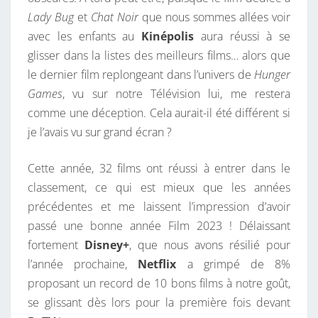
Lady Bug
et
Chat Noir
que nous sommes allées voir
S
avec les enfants au
Kinépolis
aura réussi à se
F
glisser dans la listes des meilleurs films… alors que
I
le dernier film replongeant dans l’univers de
Hunger
L
Games
, vu sur notre Télévision lui, me restera
M
comme une déception. Cela aurait-il été différent si
S
je l’avais vu sur grand écran ?
V
U
Cette année, 32 films ont réussi à entrer dans le
S
classement, ce qui est mieux que les années
E
précédentes et me laissent l’impression d’avoir
N
passé une bonne année Film 2023 ! Délaissant
2
fortement
Disney+
, que nous avons résilié pour
0
l’année prochaine,
Netflix
a grimpé de 8%
2
proposant un record de 10 bons films à notre goût,
3
se glissant dès lors pour la première fois devant