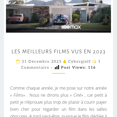
L
LES MEILLEURS FILMS VUS EN 2023
E
S
C
31 Décembre 2023
Cyborgjeff
1
O
M
Commentaire
-
Post Views:
116
M
M
E
E
I
N
T
Comme chaque année, je me pose sur notre année
L
A
I
«
Films
« . Nous ne dirons plus
« Ciné
« , car petit à
L
R
petit je n’éprouve plus trop de plaisir à courir payer
E
E
S
bien cher pour regarder un film dans les salles
U
obscures. A tord peut-être, puisque le film dédiée à
R