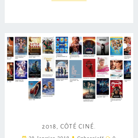
2
2018, CÔTÉ CINÉ.
0
1
C