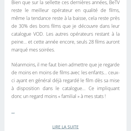
Bien que sur la sellette ces dernières années, BeTV
E
reste le meilleur opérateur en qualité de films,
L
même la tendance reste à la baisse, cela reste près
’
de 30% des bons films que je découvre dans leur
A
catalogue VOD. Les autres opérateurs restant à la
N
peine… et cette année encore, seuls 28 films auront
N
marqué mes soirées.
É
E
Néanmoins, il me faut bien admettre que je regarde
2
de moins en moins de films avec les enfants… ceux-
0
ci ayant en général déjà regardé le film dès sa mise
2
à disposition dans le catalogue… Ce impliquant
2
donc un regard moins « familial » à mes stats !
…
LIRE LA SUITE
LIRE LA SUITE