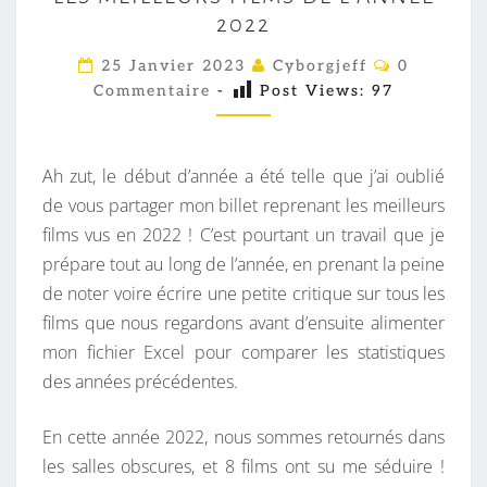
E
2022
S
M
C
25 Janvier 2023
Cyborgjeff
0
O
E
Commentaire
-
Post Views:
97
M
M
I
E
L
N
T
Ah zut, le début d’année a été telle que j’ai oublié
L
A
I
de vous partager mon billet reprenant les meilleurs
E
R
films vus en 2022 ! C’est pourtant un travail que je
U
E
S
prépare tout au long de l’année, en prenant la peine
R
de noter voire écrire une petite critique sur tous les
S
films que nous regardons avant d’ensuite alimenter
F
mon fichier Excel pour comparer les statistiques
I
des années précédentes.
L
M
En cette année 2022, nous sommes retournés dans
S
les salles obscures, et 8 films ont su me séduire !
D