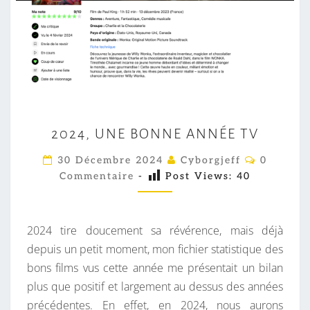
2
2024, UNE BONNE ANNÉE TV
0
2
C
30 Décembre 2024
Cyborgjeff
0
O
4
Commentaire
-
Post Views:
40
M
M
,
E
U
N
T
2024 tire doucement sa révérence, mais déjà
N
A
I
depuis un petit moment, mon fichier statistique des
E
R
bons films vus cette année me présentait un bilan
B
E
S
plus que positif et largement au dessus des années
O
précédentes. En effet, en 2024, nous aurons
N