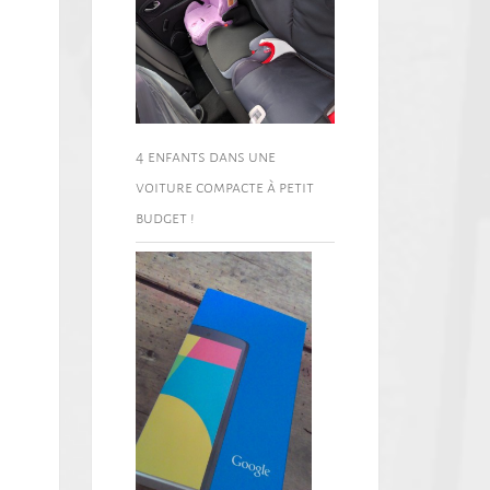
4 enfants dans une
voiture compacte à petit
budget !