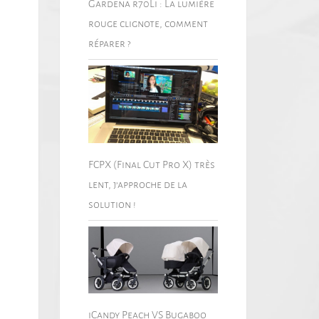
Gardena r70Li : La lumière
rouge clignote, comment
réparer ?
FCPX (Final Cut Pro X) très
lent, j’approche de la
solution !
iCandy Peach VS Bugaboo