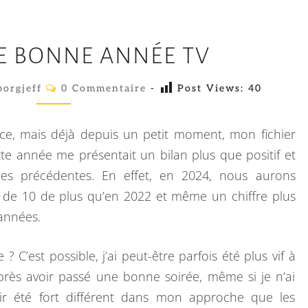
2
NE BONNE ANNÉE TV
0
2
C
orgjeff
0 Commentaire
-
Post Views:
40
O
4
M
,
M
E
ce, mais déjà depuis un petit moment, mon fichier
U
N
T
tte année me présentait un bilan plus que positif et
N
A
es précédentes. En effet, en 2024, nous aurons
I
E
R
ès de 10 de plus qu’en 2022 et même un chiffre plus
E
B
S
 années.
O
N
 ? C’est possible, j’ai peut-être parfois été plus vif à
N
après avoir passé une bonne soirée, même si je n’ai
E
oir été fort différent dans mon approche que les
A