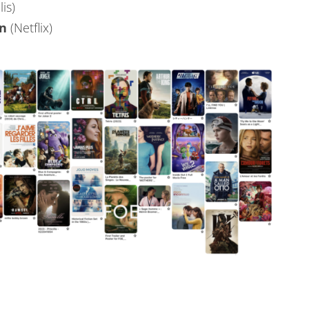
is)
on
(Netflix)