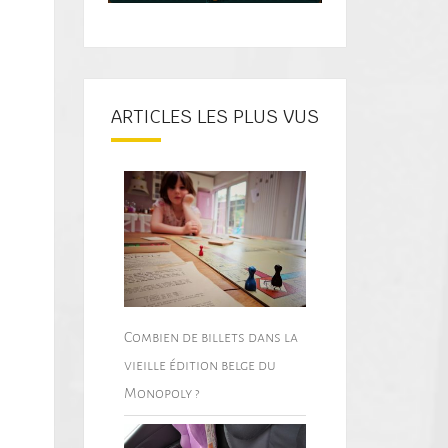
ARTICLES LES PLUS VUS
Combien de billets dans la
vieille édition belge du
Monopoly ?