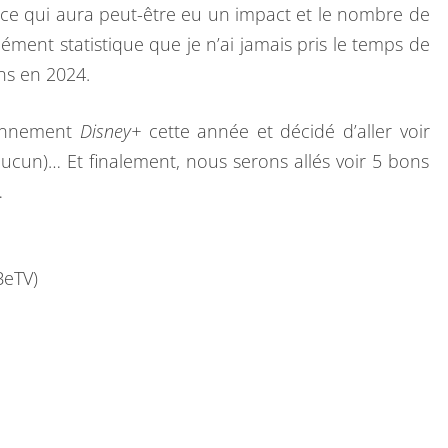
ce qui aura peut-être eu un impact et le nombre de
N
ément statistique que je n’ai jamais pris le temps de
N
ins en 2024.
É
E
bonnement
Disney+
cette année et décidé d’aller voir
T
ucun)… Et finalement, nous serons allés voir 5 bons
V
…
BeTV)