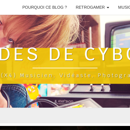
POURQUOI CE BLOG ?
RETROGAMER
MUSI
DES DE CYB
a(x4) Musicien, Vidéaste, Photog