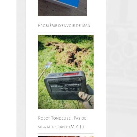
Problème d’envoie de SMS
Robot Tondeuse : Pas de
signal de cable (M.A.J.)