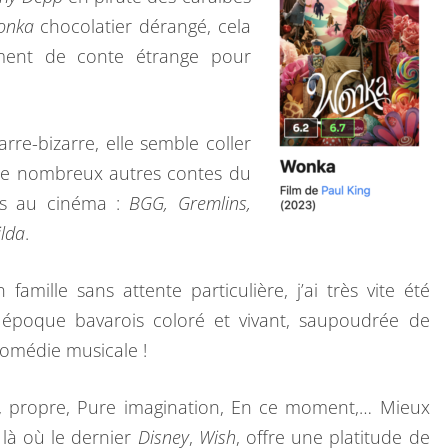
onka
chocolatier dérangé, cela
iment de conte étrange pour
arre-bizarre, elle semble coller
e nombreux autres contes du
és au cinéma :
BGG, Gremlins,
lda
.
amille sans attente particulière, j’ai très vite été
 époque bavarois coloré et vivant, saupoudrée de
comédie musicale !
e, propre, Pure imagination, En ce moment,… Mieux
 là où le dernier
Disney
,
Wish
, offre une platitude de