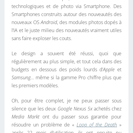
A
technologiques et de photo via Smartphone. Des
U
Smartphones construits autour des nouveautés des
G
nouveaux OS
Android
, des modules photos dopés à
O
l’IA et le juste milieu des nouveautés vraiment utiles
O
sans faire exploser les couts.
G
L
Le design a souvent été réussi, quoi que
E
régulièrement au plus simple, et tout cela dans des
P
budgets en dessous des poids lourds d’
Apple
et
I
Samsung
… même si la gamme Pro chiffre plus que
X
les premiers modèles.
E
Oh, pour être complet, je ne peux passer sous
L
silence que les deux
Google Nexus 5x
achetés chez
8
Media Markt
ont du passer sous garantie pour
P
résoudre un problème de «
Loop of the Death
»
R
après 22 mois d’utilisation, ils ont ensuite pu