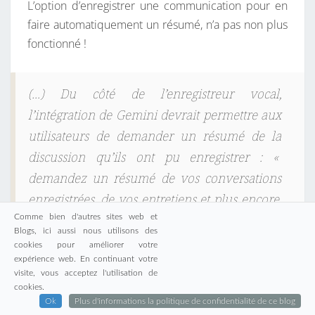
L’option d’enregistrer une communication pour en
faire automatiquement un résumé, n’a pas non plus
fonctionné !
(…) Du côté de l’enregistreur vocal,
l’intégration de Gemini devrait permettre aux
utilisateurs de demander un résumé de la
discussion qu’ils ont pu enregistrer : «
demandez un résumé de vos conversations
enregistrées, de vos entretiens et plus encore,
même sans connexion réseau
». Pour les
Comme bien d'autres sites web et
Blogs, ici aussi nous utilisons des
réponses rapides, Gemini va pouvoir
cookies pour améliorer votre
consulter l’écran dans une discussion, sur
expérience web. En continuant votre
visite, vous acceptez l'utilisation de
WhatsApp
par exemple, pour suggérer une
cookies.
réponse directement dans le clavier Google
Ok
Plus d'informations la politique de confidentialité de ce blog