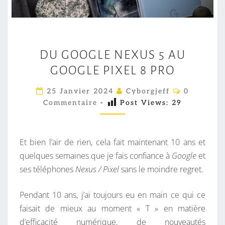
D
DU GOOGLE NEXUS 5 AU
U
GOOGLE PIXEL 8 PRO
G
O
C
25 Janvier 2024
Cyborgjeff
0
O
O
Commentaire
-
Post Views:
29
M
G
M
E
L
N
E
T
Et bien l’air de rien, cela fait maintenant 10 ans et
A
N
I
quelques semaines que je fais confiance à
Google
et
R
E
ses téléphones
Nexus / Pixel
sans le moindre regret.
E
S
X
U
Pendant 10 ans, j’ai toujours eu en main ce qui ce
S
faisait de mieux au moment « T » en matière
5
d’efficacité numérique, de nouveautés