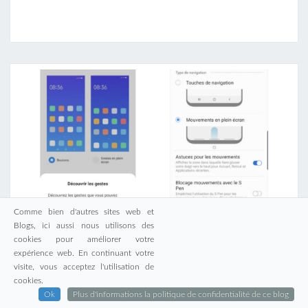
Comme bien d'autres sites web et
Blogs, ici aussi nous utilisons des
cookies pour améliorer votre
expérience web. En continuant votre
M
visite, vous acceptez l'utilisation de
MON MOBILE ET MOI : LE PIXEL 5
O
cookies.
ET LA NAVIGATION PAR GESTES.
N
Ok
Plus d'informations la politique de confidentialité de ce blog