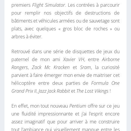
premiers
Flight Simulator
. Les contrées à parcourir
pour remplir nos objectifs de destructions de
bâtiments et véhicules armées ou de sauvetage sont
plats, avec quelques « gros bloc de roches » ou
arbres à éviter.
Retrouvé dans une série de disquettes de jeux du
paternel de mon ami
Xavier VH
, entre
Airborne
Rangers
,
Zack Mc Kracken
et
Sram
, la curiosité
parvient à faire émerger mon envie de maitriser cet
hélicoptère entre deux parties de
Formula One
Grand Prix II
,
Jazz Jack Rabbit
et
The Lost Vikings
!
En effet, mon tout nouveau
Pentium
offre sur ce jeu
une fluidité impressionnante et j’ai l’esprit encore
assez imaginatif que pour arriver à me construire
tout l’ambiance qui visuellement manque entre les