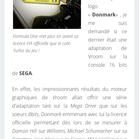
logo
«
Donmark
« , je
me suis
demandé si ce
Formula One met plus en avant sa
dernier était une
licence FIA officielle que le coté
adaptation de
Turbo du jeu !
Vroom sur la
console 16 bits
de
SEGA
.
En effet, les impressionnants résultats du moteur
graphiques de
Vroom
allait offrir une série
d’adaptation tant sur la
Mega Drive
que sur les
soeurs
8bits
,
Donmark
emmenant avec lui la licence
officielle permettant dès lors de se mesurer à
Damon Hill
sur
Williams
,
Michael Schumacher
sur sa