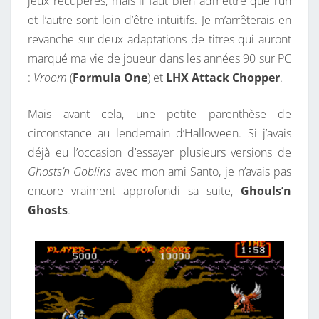
jeux récupérés, mais il faut bien admettre que l’un
R
et l’autre sont loin d’être intuitifs. Je m’arrêterais en
S
revanche sur deux adaptations de titres qui auront
S
marqué ma vie de joueur dans les années 90 sur PC
O
:
Vroom
(
Formula One
) et
LHX Attack Chopper
.
U
V
Mais avant cela, une petite parenthèse de
E
circonstance au lendemain d’Halloween. Si j’avais
N
déjà eu l’occasion d’essayer plusieurs versions de
I
Ghosts’n Goblins
avec mon ami Santo, je n’avais pas
R
encore vraiment approfondi sa suite,
Ghouls’n
S
Ghosts
.
A
V
E
C
L