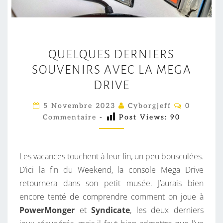
Q
QUELQUES DERNIERS
U
SOUVENIRS AVEC LA MEGA
E
L
DRIVE
Q
C
5 Novembre 2023
Cyborgjeff
0
U
O
Commentaire
-
Post Views:
90
M
E
M
E
S
N
D
T
Les vacances touchent à leur fin, un peu bousculées.
A
E
I
D’ici la fin du Weekend, la console Mega Drive
R
R
retournera dans son petit musée. J’aurais bien
E
N
S
encore tenté de comprendre comment on joue à
I
PowerMonger
et
Syndicate
, les deux derniers
E