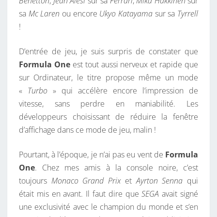
Benetton
,
Jean Alesi
sur sa
Ferrari
,
Mika Hakkinen
sur
sa
Mc Laren
ou encore
Ukyo Katayama
sur sa
Tyrrell
!
D’entrée de jeu, je suis surpris de constater que
Formula One
est tout aussi nerveux et rapide que
sur Ordinateur, le titre propose même un mode
«
Turbo
» qui accélère encore l’impression de
vitesse, sans perdre en maniabilité. Les
développeurs choisissant de réduire la fenêtre
d’affichage dans ce mode de jeu, malin !
Pourtant, à l’époque, je n’ai pas eu vent de
Formula
One
. Chez mes amis à la console noire, c’est
toujours
Monaco Grand Prix
et
Ayrton Senna
qui
était mis en avant. Il faut dire que
SEGA
avait signé
une exclusivité avec le champion du monde et s’en