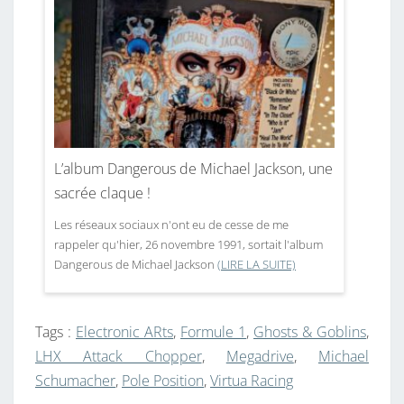
L’album Dangerous de Michael Jackson, une
sacrée claque !
Les réseaux sociaux n'ont eu de cesse de me
rappeler qu'hier, 26 novembre 1991, sortait l'album
Dangerous de Michael Jackson
(LIRE LA SUITE)
Tags :
Electronic ARts
,
Formule 1
,
Ghosts & Goblins
,
LHX Attack Chopper
,
Megadrive
,
Michael
Schumacher
,
Pole Position
,
Virtua Racing