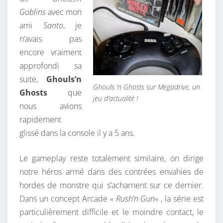
Goblins
avec mon
ami
Santo
, je
n’avais pas
encore vraiment
approfondi sa
suite,
Ghouls’n
Ghouls ‘n Ghosts sur Megadrive, un
Ghosts
que
jeu d’actualité !
nous avions
rapidement
glissé dans la console il y a 5 ans.
Le gameplay reste totalement similaire, on dirige
notre héros armé dans des contrées envahies de
hordes de monstre qui s’acharnent sur ce dernier.
Dans un concept Arcade «
Rush’n Gun
« , la série est
particulièrement difficile et le moindre contact, le