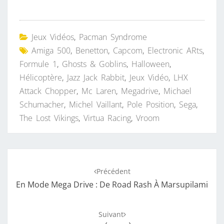
Jeux Vidéos
,
Pacman Syndrome
Amiga 500
,
Benetton
,
Capcom
,
Electronic ARts
,
Formule 1
,
Ghosts & Goblins
,
Halloween
,
Hélicoptère
,
Jazz Jack Rabbit
,
Jeux Vidéo
,
LHX
Attack Chopper
,
Mc Laren
,
Megadrive
,
Michael
Schumacher
,
Michel Vaillant
,
Pole Position
,
Sega
,
The Lost Vikings
,
Virtua Racing
,
Vroom
Navigation
Précédent
d'article
En Mode Mega Drive : De Road Rash À Marsupilami
Suivant