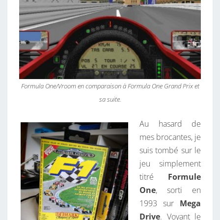
Formula One/Vroom en comparaison à Formula One Grand Prix et
sa suite.
Au hasard de
mes brocantes, je
suis tombé sur le
jeu simplement
titré
Formule
One
, sorti en
1993 sur
Mega
Drive
. Voyant le