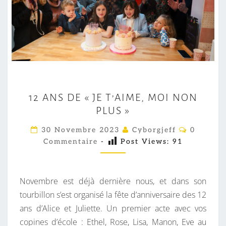
1
12 ANS DE « JE T’AIME, MOI NON
2
PLUS »
A
N
C
30 Novembre 2023
Cyborgjeff
0
O
S
Commentaire
-
Post Views:
91
M
M
D
E
E
N
T
Novembre est déjà dernière nous, et dans son
«
A
I
tourbillon s’est organisé la fête d’anniversaire des 12
R
ans d’Alice et Juliette. Un premier acte avec vos
J
E
S
copines d’école : Ethel, Rose, Lisa, Manon, Eve au
E