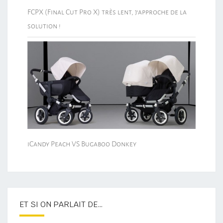
FCPX (Final Cut Pro X) très lent, j’approche de la
solution !
iCandy Peach VS Bugaboo Donkey
ET SI ON PARLAIT DE…