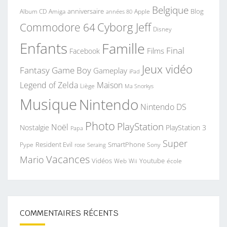
Belgique
anniversaire
Blog
Album CD
Apple
Amiga
années 80
Commodore 64
Cyborg Jeff
Disney
Enfants
Famille
Final
Films
Facebook
Jeux vidéo
Fantasy
Game Boy
Gameplay
iPad
Legend of Zelda
Maison
Liège
Ma Snorkys
Musique
Nintendo
Nintendo DS
Photo
PlayStation
Noël
Nostalgie
PlayStation 3
Papa
Super
Resident Evil
SmartPhone
Pype
Seraing
Sony
rose
Vacances
Mario
Vidéos
Youtube
Web
Wii
école
COMMENTAIRES RÉCENTS