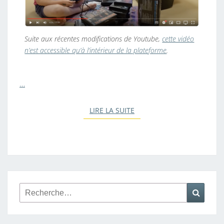
S
»
Suite aux récentes modifications de Youtube,
cette vidéo
n’est accessible qu’à l’intérieur de la plateforme
.
…
LIRE LA SUITE
LIRE LA SUITE
Rechercher :
Reche