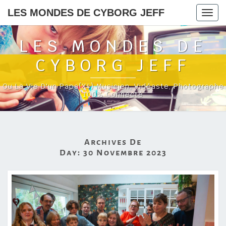
LES MONDES DE CYBORG JEFF
Togg
navig
LES MONDES DE
CYBORG JEFF
Ou La Vie D'un Papa(x4) Musicien, Vidéaste, Photographe
100% Connecté
Archives De
Day:
30 Novembre 2023