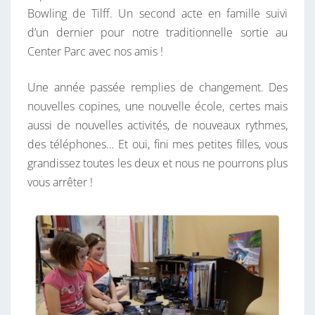
Bowling de Tilff. Un second acte en famille suivi
T
d’un dernier pour notre traditionnelle sortie au
’
Center Parc avec nos amis !
A
I
Une année passée remplies de changement. Des
M
nouvelles copines, une nouvelle école, certes mais
E
aussi de nouvelles activités, de nouveaux rythmes,
,
des téléphones… Et oui, fini mes petites filles, vous
M
grandissez toutes les deux et nous ne pourrons plus
O
vous arrêter !
I
N
O
N
P
L
U