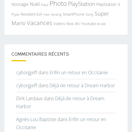
Photo
PlayStation
Noël
Nostalgie
PlayStation 3
Papa
Super
Resident Evil
SmartPhone
Pype
Seraing
Sony
rose
Vacances
Mario
Vidéos
Youtube
Web
Wii
école
COMMENTAIRES RÉCENTS
cyborgjeff
dans
Enfin un retour en Occitanie
cyborgjeff
dans
Déjà de retour à Dream Harbor
Dirk Lardaux
dans
Déjà de retour à Dream
Harbor
Agnès-Lou Baptiste
dans
Enfin un retour en
Occitanie