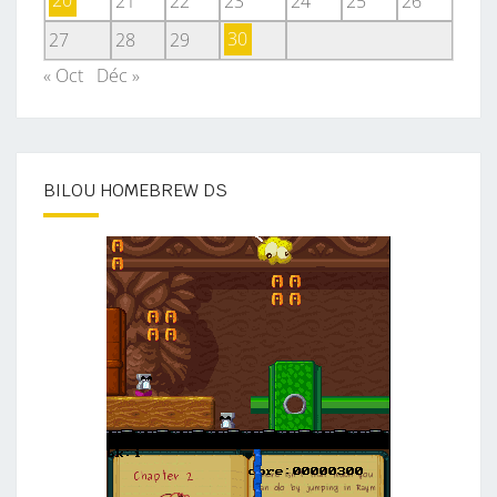
20
21
22
23
24
25
26
27
28
29
30
« Oct
Déc »
BILOU HOMEBREW DS