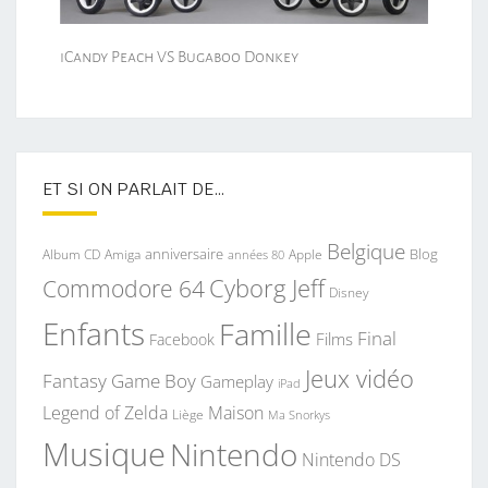
iCandy Peach VS Bugaboo Donkey
ET SI ON PARLAIT DE…
Belgique
anniversaire
Blog
Album CD
Apple
Amiga
années 80
Commodore 64
Cyborg Jeff
Disney
Enfants
Famille
Final
Films
Facebook
Jeux vidéo
Fantasy
Game Boy
Gameplay
iPad
Legend of Zelda
Maison
Liège
Ma Snorkys
Musique
Nintendo
Nintendo DS