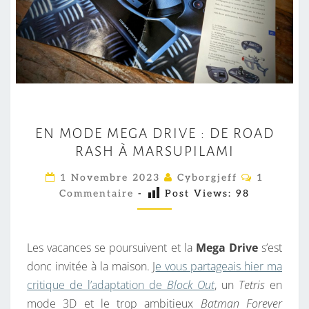
E
EN MODE MEGA DRIVE : DE ROAD
N
RASH À MARSUPILAMI
M
O
C
1 Novembre 2023
Cyborgjeff
1
O
D
Commentaire
-
Post Views:
98
M
M
E
E
M
N
T
Les vacances se poursuivent et la
Mega Drive
s’est
E
A
I
donc invitée à la maison. J
e vous partageais hier ma
G
R
critique de l’adaptation de
Block Out
, un
Tetris
en
A
E
S
mode 3D et le trop ambitieux
Batman Forever
D