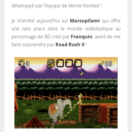
développé par l’équipe de
Mortal Kombat
!
R
I
Je m’arrêté aujourd’hui sur
Marsupilami
qui offre
V
une rare place dans le monde vidéoludique au
E
personnage de BD créé par
Franquin
, avant de me
:
faire surprendre par
Road Rash II
!
D
E
R
O
A
D
R
A
S
H
À