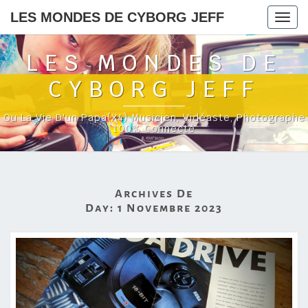
LES MONDES DE CYBORG JEFF
Togg
navig
LES MONDES DE
CYBORG JEFF
Ou La Vie D'un Papa(x4) Musicien, Vidéaste, Photographe
100% Connecté
Archives De
Day:
1 Novembre 2023