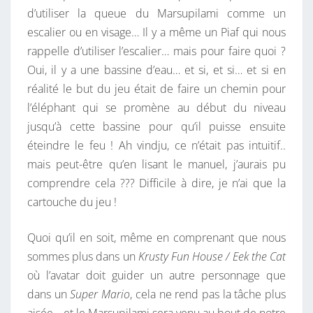
d’utiliser la queue du Marsupilami comme un
escalier ou en visage… Il y a même un Piaf qui nous
rappelle d’utiliser l’escalier… mais pour faire quoi ?
Oui, il y a une bassine d’eau… et si, et si… et si en
réalité le but du jeu était de faire un chemin pour
l’éléphant qui se promène au début du niveau
jusqu’à cette bassine pour qu’il puisse ensuite
éteindre le feu ! Ah vindju, ce n’était pas intuitif..
mais peut-être qu’en lisant le manuel, j’aurais pu
comprendre cela ??? Difficile à dire, je n’ai que la
cartouche du jeu !
Quoi qu’il en soit, même en comprenant que nous
sommes plus dans un
Krusty Fun House / Eek the Cat
où l’avatar doit guider un autre personnage que
dans un
Super Mario
, cela ne rend pas la tâche plus
aisée… et le Marsupilami sera venu au bout de notre