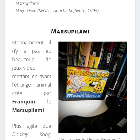
M
Marsupilami
A
Mega Drive (SEGA – Apache Software, 1995)
R
S
Marsupilami
U
Étonnamment, il
P
n’y a pas eu
I
beaucoup de
L
jeux-vidéo
A
mettant en avant
M
l’étrange animal
I
créé par
Franquin
, le
Marsupilami
!
Plus agile que
Donkey Kong
,
Un jeu avec le Marsupilami, voilà