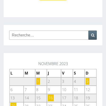
Rechercher :
Reche
NOVEMBRE 2023
L
M
M
J
V
S
D
1
2
3
4
5
6
7
8
9
10
11
12
13
14
15
16
17
18
19