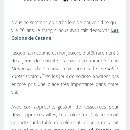
M
M
S
E
S
N
T
Nous ne sommes plus très loin de pouvoir dire qu’il
O
A
I
y a 20 ans, le frangin nous avait fait découvrir
Les
R
R
Colons de Catane
!
T
E
S
I
Jusque là, madame et moi jouions plutôt rarement à
L
des jeux de société. J’avais bien ramené mon
E
Monopoly
chez nous, mais hormis le
Scrabble
,
S
Yahtzée
voire
Élixir
, les jeux de société n’avaient pas
C
encore pris une place très importante dans notre
O
vie.
L
O
Avec son approche, gestion de ressources pour
N
développer ses villes, Les Colons de Catane venait
S
apporté sur la table des éléments de jeux qui allait
D