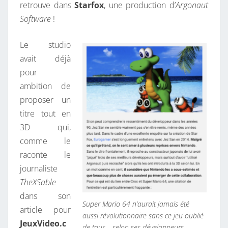
retrouve dans
Starfox
, une production d’
Argonaut
U
Software
!
R
L
Le studio
A
avait déjà
G
pour
A
ambition de
M
proposer un
E
titre tout en
B
3D qui,
O
comme le
Y
raconte le
C
journaliste
O
TheXSable
L
dans son
O
Super Mario 64 n’aurait jamais été
article pour
R
aussi révolutionnaire sans ce jeu oublié
JeuxVideo.c
de tous… selon ses développeurs —