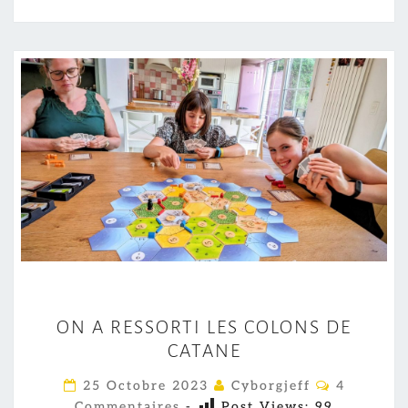
O
ON A RESSORTI LES COLONS DE
N
CATANE
A
R
C
25 Octobre 2023
Cyborgjeff
4
O
E
Commentaires
-
Post Views:
99