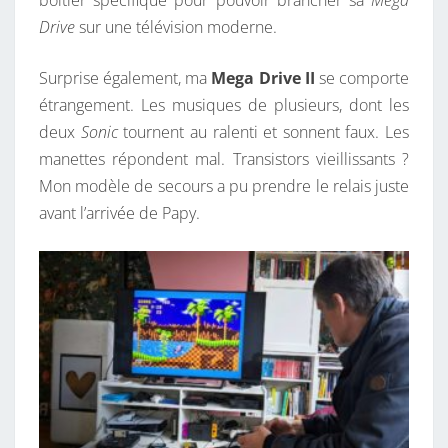
boitier spécifique pour pouvoir brancher sa
Mega
E
Drive
sur une télévision moderne.
S
V
Surprise également, ma
Mega Drive II
se comporte
A
étrangement. Les musiques de plusieurs, dont les
C
deux
Sonic
tournent au ralenti et sonnent faux. Les
A
manettes répondent mal. Transistors vieillissants ?
N
Mon modèle de secours a pu prendre le relais juste
C
avant l’arrivée de Papy.
E
S
!