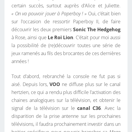
certain succès, surtout auprès d’Alice et Juliette.
L
« On va pouvoir jouer à Paperboy ! »
Oui, c’était bien
A
sur l’occasion de ressortir Paperboy II, de faire
M
découvrir les deux premiers
Sonic The Hedgehog
E
à Rose, ainsi que
Le Roi Lion
. C’était pour moi aussi
G
la possibilité de (re)découvrir toutes une série de
A
jeux ramenés au fils des brocantes de ces dernières
D
années !
R
I
Tout d’abord, rebranché la console ne fut pas si
V
aisé. Depuis lors,
VOO
ne diffuse plus sur le canal
E
hertzien, ce qui a rendu plus difficile l’activation des
P
chaines analogiques sur la télévision, et obtenir le
O
signal de la télévision sur le
canal C36
. Avec la
U
disparition de la prise antenne sur les prochaines
R
télévisions, il faudra prochainement investir dans un
L