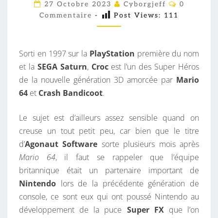
D
C
27 Octobre 2023
Cyborgjeff
0
O
É
Commentaire
-
Post Views:
111
M
M
C
E
O
N
T
Sorti en 1997 sur la
PlayStation
première du nom
U
A
I
et la
SEGA Saturn
,
Croc
est l’un des Super Héros
V
R
de la nouvelle génération 3D amorcée par
Mario
E
E
S
64
et
Crash Bandicoot
.
R
T
Le sujet est d’ailleurs assez sensible quand on
E
creuse un tout petit peu, car bien que le titre
D
d’
Agonaut Software
sorte plusieurs mois après
E
Mario 64
, il faut se rappeler que l’équipe
C
britannique était un partenaire important de
R
Nintendo
lors de la précédente génération de
O
console, ce sont eux qui ont poussé Nintendo au
C
développement de la puce
Super FX
que l’on
S