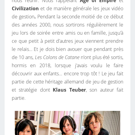
nous réunir. Nous rappelant
Age of Empire
et
E
Civilization
et de manière générale les jeux vidéo
C
de gestion
.
Pendant la seconde moitié de ce début
A
des années 2000, nous sortirons régulièrement le
T
jeu lors de soirée entre amis ou en famille, jusqu’à
A
ce que petit à petit d’autres jeux viennent prendre
N
le relais… Et je dois bien avouer que pendant près
E
de 10 ans,
Les Colons de Catane
n’ont plus été sortis,
hormis en 2018, lorsque j’avais voulu le faire
découvrir aux enfants… encore trop tôt ! Le jeu fait
partie de cette héritage allemand de jeu de gestion
et stratégie dont
Klaus Teuber
, son auteur fait
partie.