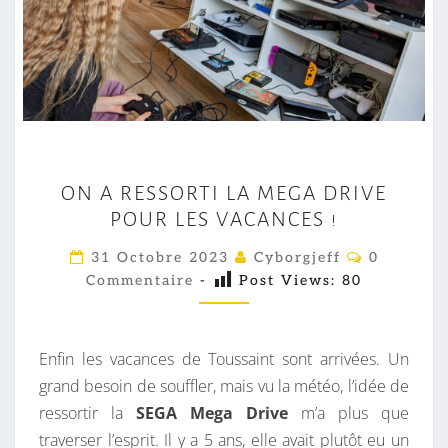
O
ON A RESSORTI LA MEGA DRIVE
N
POUR LES VACANCES !
A
R
C
31 Octobre 2023
Cyborgjeff
0
O
E
Commentaire
-
Post Views:
80
M
M
S
E
S
N
T
Enfin les vacances de Toussaint sont arrivées. Un
O
A
I
grand besoin de souffler, mais vu la météo, l’idée de
R
R
ressortir la
SEGA Mega Drive
m’a plus que
T
E
S
traverser l’esprit. Il y a 5 ans, elle avait plutôt eu un
I