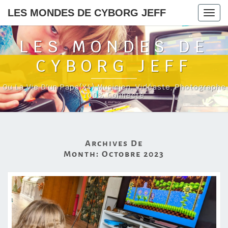
LES MONDES DE CYBORG JEFF
Togg
navig
LES MONDES DE
CYBORG JEFF
Ou La Vie D'un Papa(x4) Musicien, Vidéaste, Photographe
100% Connecté
Archives De
Month:
Octobre 2023