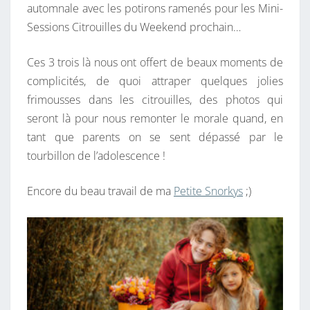
automnale avec les potirons ramenés pour les Mini-
O
Sessions Citrouilles du Weekend prochain…
U
I
Ces 3 trois là nous ont offert de beaux moments de
L
complicités, de quoi attraper quelques jolies
L
frimousses dans les citrouilles, des photos qui
E
seront là pour nous remonter le morale quand, en
S
tant que parents on se sent dépassé par le
tourbillon de l’adolescence !
Encore du beau travail de ma
Petite Snorkys
;)