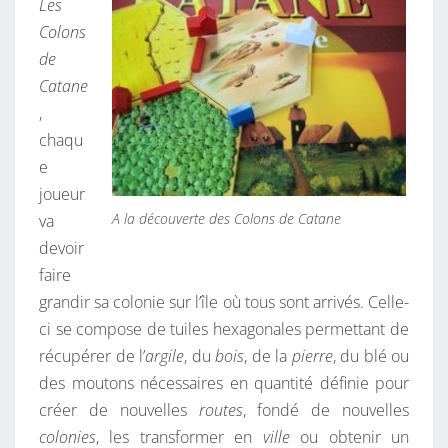
Les
Colons
de
Catane
,
chaqu
e
joueur
A la découverte des Colons de Catane
va
devoir
faire
grandir sa colonie sur l’île où tous sont arrivés. Celle-
ci se compose de tuiles hexagonales permettant de
récupérer de l’
argile
, du
bois
, de la
pierre
, du blé ou
des moutons nécessaires en quantité définie pour
créer de nouvelles
routes
, fondé de nouvelles
colonies
, les transformer en
ville
ou obtenir un