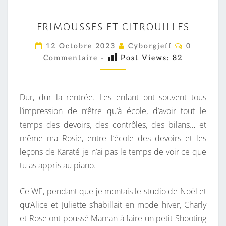
F
FRIMOUSSES ET CITROUILLES
R
I
C
12 Octobre 2023
Cyborgjeff
0
O
M
Commentaire
-
Post Views:
82
M
M
O
E
U
N
T
Dur, dur la rentrée. Les enfant ont souvent tous
S
A
I
l’impression de n’être qu’à école, d’avoir tout le
S
R
temps des devoirs, des contrôles, des bilans… et
E
E
S
même ma Rosie, entre l’école des devoirs et les
S
leçons de Karaté je n’ai pas le temps de voir ce que
E
tu as appris au piano.
T
C
Ce WE, pendant que je montais le studio de Noël et
I
qu’Alice et Juliette s’habillait en mode hiver, Charly
T
et Rose ont poussé Maman à faire un petit Shooting
R