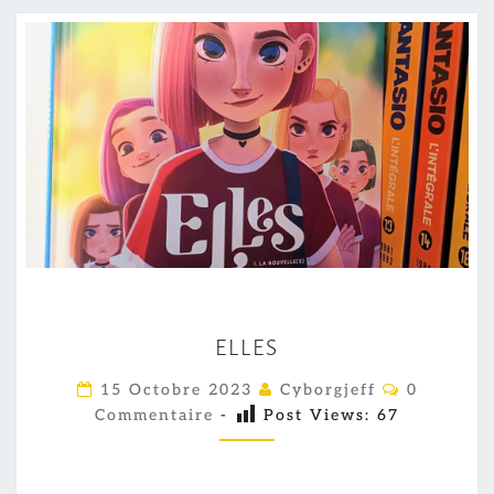
E
ELLES
L
L
C
15 Octobre 2023
Cyborgjeff
0
O
E
Commentaire
-
Post Views:
67
M
M
S
E
N
T