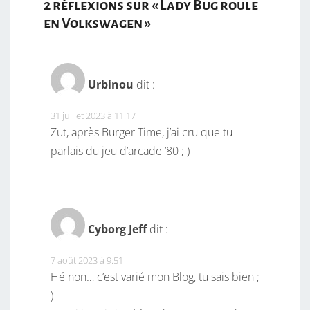
2 réflexions sur «
Lady Bug roule
en Volkswagen
»
Urbinou
dit :
31 juillet 2023 à 11:17
Zut, après Burger Time, j’ai cru que tu
parlais du jeu d’arcade ’80 ; )
Cyborg Jeff
dit :
7 août 2023 à 9:51
Hé non… c’est varié mon Blog, tu sais bien ;
)