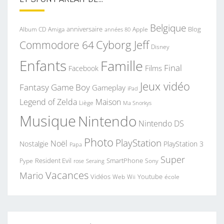
Belgique
anniversaire
Blog
Album CD
Apple
Amiga
années 80
Commodore 64
Cyborg Jeff
Disney
Enfants
Famille
Final
Films
Facebook
Jeux vidéo
Fantasy
Game Boy
Gameplay
iPad
Legend of Zelda
Maison
Liège
Ma Snorkys
Musique
Nintendo
Nintendo DS
Photo
PlayStation
Noël
Nostalgie
PlayStation 3
Papa
Super
Resident Evil
SmartPhone
Pype
Seraing
Sony
rose
Vacances
Mario
Vidéos
Youtube
Web
Wii
école