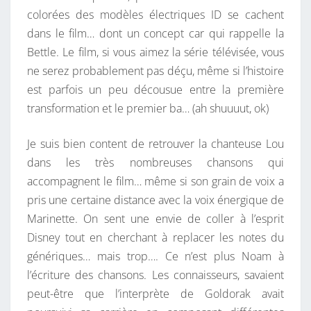
V
colorées des modèles électriques ID se cachent
O
dans le film… dont un concept car qui rappelle la
L
Bettle. Le film, si vous aimez la série télévisée, vous
K
ne serez probablement pas déçu, même si l’histoire
S
est parfois un peu décousue entre la première
W
transformation et le premier ba… (ah shuuuut, ok)
A
G
Je suis bien content de retrouver la chanteuse Lou
E
dans les très nombreuses chansons qui
N
accompagnent le film… même si son grain de voix a
pris une certaine distance avec la voix énergique de
Marinette. On sent une envie de coller à l’esprit
Disney tout en cherchant à replacer les notes du
génériques… mais trop…. Ce n’est plus Noam à
l’écriture des chansons. Les connaisseurs, savaient
peut-être que l’interprète de Goldorak avait