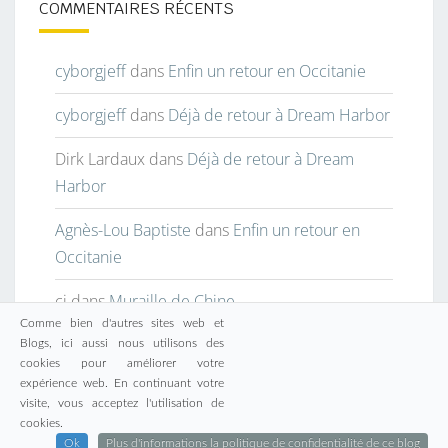
COMMENTAIRES RÉCENTS
cyborgjeff
dans
Enfin un retour en Occitanie
cyborgjeff
dans
Déjà de retour à Dream Harbor
Dirk Lardaux
dans
Déjà de retour à Dream
Harbor
Agnès-Lou Baptiste
dans
Enfin un retour en
Occitanie
cj
dans
Muraille de Chine
Comme bien d'autres sites web et
Blogs, ici aussi nous utilisons des
cookies pour améliorer votre
expérience web. En continuant votre
visite, vous acceptez l'utilisation de
© 2026
|
Fièrement propulsé par
WordPress
|
Thème :
cookies.
Nisarg
Ok
Plus d'informations la politique de confidentialité de ce blog