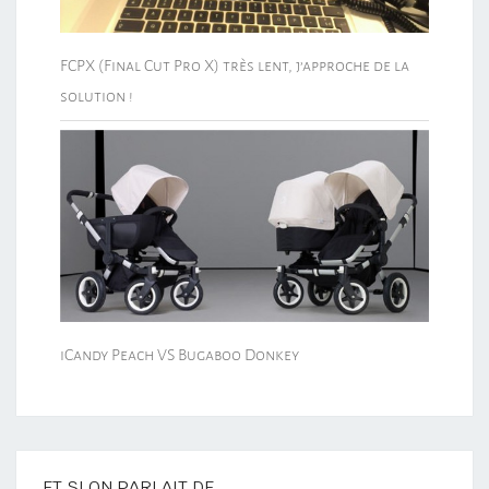
FCPX (Final Cut Pro X) très lent, j’approche de la
solution !
iCandy Peach VS Bugaboo Donkey
ET SI ON PARLAIT DE…