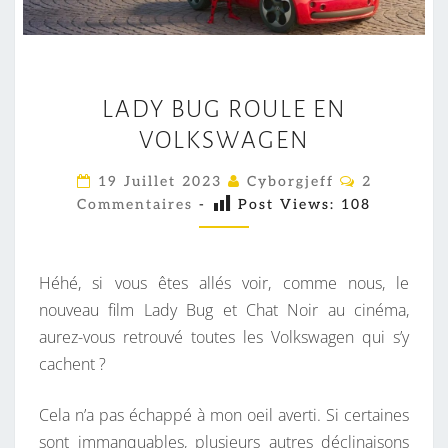
L
LADY BUG ROULE EN
A
VOLKSWAGEN
D
Y
C
19 Juillet 2023
Cyborgjeff
2
B
O
Commentaires
-
Post Views:
108
M
U
M
E
G
N
R
T
Héhé, si vous êtes allés voir, comme nous, le
A
O
I
nouveau film Lady Bug et Chat Noir au cinéma,
R
U
aurez-vous retrouvé toutes les Volkswagen qui s’y
E
S
L
cachent ?
E
E
Cela n’a pas échappé à mon oeil averti. Si certaines
N
sont immanquables, plusieurs autres déclinaisons