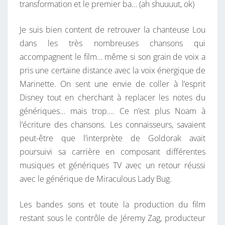
transformation et le premier ba… (ah shuuuut, ok)
S
W
Je suis bien content de retrouver la chanteuse Lou
A
dans les très nombreuses chansons qui
G
accompagnent le film… même si son grain de voix a
E
pris une certaine distance avec la voix énergique de
N
Marinette. On sent une envie de coller à l’esprit
Disney tout en cherchant à replacer les notes du
génériques… mais trop…. Ce n’est plus Noam à
l’écriture des chansons. Les connaisseurs, savaient
peut-être que l’interprète de Goldorak avait
poursuivi sa carrière en composant différentes
musiques et génériques TV avec un retour réussi
avec le générique de Miraculous Lady Bug.
Les bandes sons et toute la production du film
restant sous le contrôle de Jéremy Zag, producteur