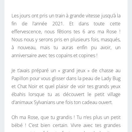
S
E
E
N
T
Les jours ont pris un train à grande vitesse jusqu’à la
A
A
I
fin de l’année 2021. Et dans toute cette
B
R
effervescence, nous fêtions tes 6 ans ma Rose !
I
E
S
Nous nous y serons pris en plusieurs fois, masqués,
E
à nouveau, mais tu auras enfin pu avoir, un
N
anniversaire avec tes copains et copines !
G
R
Je t’avais préparé un « grand jeux » de chasse au
A
Papillon pour vous glisser dans la peau de Lady Bug
N
et Chat Noir et quel plaisir de voir tes grands yeux
D
ébahis lorsque tu as découvert le petit village
I
d’animaux Sylvanians une fois ton cadeau ouvert.
Oh ma Rose, que tu grandis ! Tu n’es plus un petit
bébé ! C’est bien certain. Vivre avec tes grandes