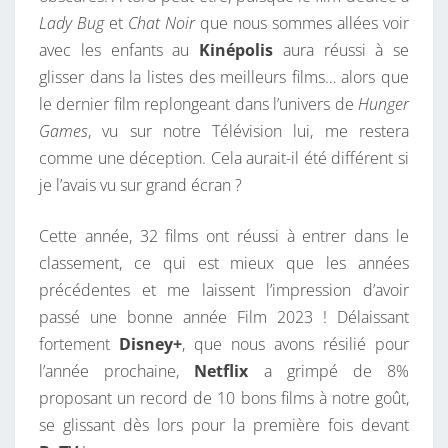
Lady Bug
et
Chat Noir
que nous sommes allées voir
S
avec les enfants au
Kinépolis
aura réussi à se
F
glisser dans la listes des meilleurs films… alors que
I
le dernier film replongeant dans l’univers de
Hunger
L
Games
, vu sur notre Télévision lui, me restera
M
comme une déception. Cela aurait-il été différent si
S
je l’avais vu sur grand écran ?
V
U
Cette année, 32 films ont réussi à entrer dans le
S
classement, ce qui est mieux que les années
E
précédentes et me laissent l’impression d’avoir
N
passé une bonne année Film 2023 ! Délaissant
2
fortement
Disney+
, que nous avons résilié pour
0
l’année prochaine,
Netflix
a grimpé de 8%
2
proposant un record de 10 bons films à notre goût,
3
se glissant dès lors pour la première fois devant