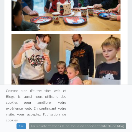
Comme bien d'autres sites web et
Blogs, ici aussi nous utilisons des
cookies pour améliorer votre
…
expérience web. En continuant votre
visite, vous acceptez l'utilisation de
cookies.
LIRE LA SUITE
LIRE LA SUITE
Ok
Plus d'informations la politique de confidentialité de ce blog