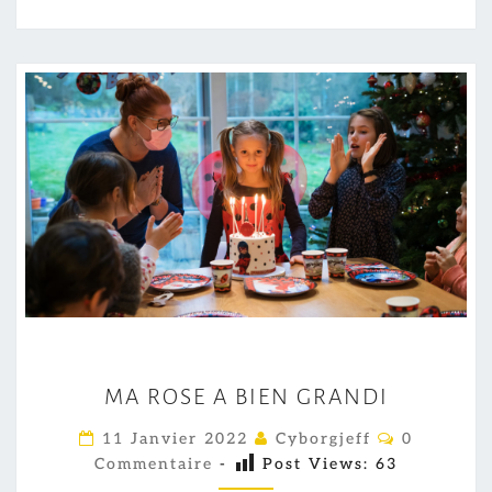
M
MA ROSE A BIEN GRANDI
A
R
C
11 Janvier 2022
Cyborgjeff
0
O
O
Commentaire
-
Post Views:
63
M
M