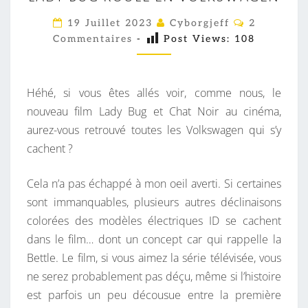
A
D
C
19 Juillet 2023
Cyborgjeff
2
O
Y
Commentaires
-
Post Views:
108
M
M
B
E
U
N
T
Héhé, si vous êtes allés voir, comme nous, le
G
A
I
nouveau film Lady Bug et Chat Noir au cinéma,
R
R
aurez-vous retrouvé toutes les Volkswagen qui s’y
O
E
S
cachent ?
U
L
Cela n’a pas échappé à mon oeil averti. Si certaines
E
sont immanquables, plusieurs autres déclinaisons
E
colorées des modèles électriques ID se cachent
N
dans le film… dont un concept car qui rappelle la
V
Bettle. Le film, si vous aimez la série télévisée, vous
O
ne serez probablement pas déçu, même si l’histoire
L
est parfois un peu décousue entre la première
K