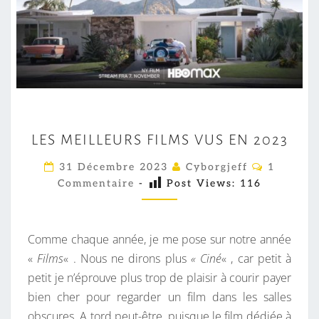
L
LES MEILLEURS FILMS VUS EN 2023
E
S
C
31 Décembre 2023
Cyborgjeff
1
O
M
Commentaire
-
Post Views:
116
M
M
E
E
I
N
T
Comme chaque année, je me pose sur notre année
L
A
I
«
Films
« . Nous ne dirons plus
« Ciné
« , car petit à
L
R
petit je n’éprouve plus trop de plaisir à courir payer
E
E
S
bien cher pour regarder un film dans les salles
U
obscures. A tord peut-être, puisque le film dédiée à
R