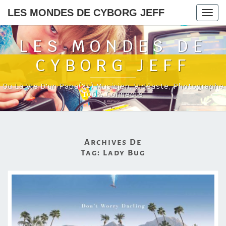
LES MONDES DE CYBORG JEFF
Togg
navig
LES MONDES DE
CYBORG JEFF
Ou La Vie D'un Papa(x4) Musicien, Vidéaste, Photographe
100% Connecté
Archives De
Tag:
Lady Bug