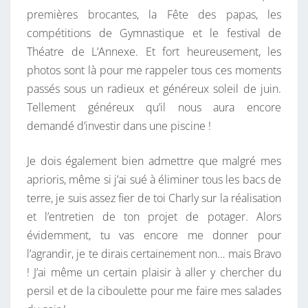
R
premières brocantes, la Fête des papas, les
O
compétitions de Gymnastique et le festival de
I
Théatre de L’Annexe. Et fort heureusement, les
T
photos sont là pour me rappeler tous ces moments
E
passés sous un radieux et généreux soleil de juin.
,
Tellement généreux qu’il nous aura encore
T
demandé d’investir dans une piscine !
O
P
Je dois également bien admettre que malgré mes
C
aprioris, même si j’ai sué à éliminer tous les bacs de
H
terre, je suis assez fier de toi Charly sur la réalisation
R
et l’entretien de ton projet de potager. Alors
O
évidemment, tu vas encore me donner pour
N
l’agrandir, je te dirais certainement non… mais Bravo
O
! J’ai même un certain plaisir à aller y chercher du
!
persil et de la ciboulette pour me faire mes salades