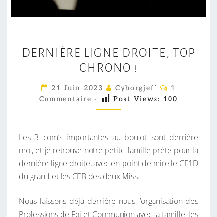
D
DERNIÈRE LIGNE DROITE, TOP
E
CHRONO !
R
N
C
21 Juin 2023
Cyborgjeff
1
I
O
Commentaire
-
Post Views:
100
M
È
M
E
R
N
E
T
Les 3 com’s importantes au boulot sont derrière
A
L
I
moi, et je retrouve notre petite famille prête pour la
R
I
dernière ligne droite, avec en point de mire le CE1D
E
S
G
du grand et les CEB des deux Miss.
N
E
Nous laissons déjà derrière nous l’organisation des
D
Professions de Foi et Communion avec la famille, les