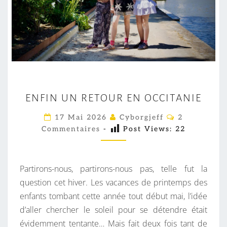
E
ENFIN UN RETOUR EN OCCITANIE
N
F
C
17 Mai 2026
Cyborgjeff
2
O
I
Commentaires
-
Post Views:
22
M
M
N
E
U
N
T
Partirons-nous, partirons-nous pas, telle fut la
N
A
I
question cet hiver. Les vacances de printemps des
R
R
enfants tombant cette année tout début mai, l’idée
E
E
S
d’aller chercher le soleil pour se détendre était
T
évidemment tentante… Mais fait deux fois tant de
O