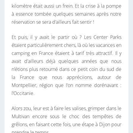
kilomètre était aussi un frein. Et la crise à la pompe
U
à essence tombée quelques semaines après notre
R
réservation se sera d’ailleurs fait sentir !
E
N
Et puis, il y avait le partir où ? Les Center Parks
O
étaient particulièrement chers, là où les vacances en
C
camping en France étaient à tarif très attractif. Il y
C
avait d’ailleurs déjà quelques années que nous
I
n’étions plus retourné dans ce petit coin du sud de
T
la France que nous appréciions, autour de
A
Montpellier, région que l’on nomme dorénavant :
N
l’Occitanie.
I
E
Alors zou, leur est à faire les valises, grimper dans le
Multivan encore sous le choc des tempêtes de
grêlons, en faisant cette fois, une étape à Dijon pour
prendre le temps.