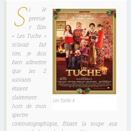
S
i le
premie
r film
« Les Tuche »
m’avait fait
rire, je dois
bien admettre
que les 2
suivants
étaient
clairement
Les Tuche 4
hors de mon
spectre
cinématographique, frisant la soupe aux