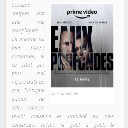
Certains
couples ont
une vie
compliquée !
La mienne est
bien moins
romancée, et
ce n’est pas
plus mal
! Quoi qu’il en
soit, l’intrigue
Eaux profondes
autour de
cette relation
plutôt malsaine et ambiguë est bien
construite, même si petit a petit, le