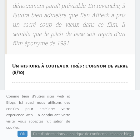
dénouement paraît prévisible. En revanche, il
faudra bien admettre que Ben Affleck a pris
un sacré coup de vieux dans ce film. Il
semble que le pitch de base soit repris d’un
film éponyme de 1981
Un histoire à couteaux tirés : l’oignon de verre
(8/10)
Redécouverte de Films Cultes
Comme bien d'autres sites web et
Blogs, ici aussi nous utilisons des
Coup de Foudre à Nothing Hill (8/10)
cookies pour améliorer votre
expérience web. En continuant votre
visite, vous acceptez l'utilisation de
cookies.
Ok
Plus d'informations la politique de confidentialité de ce blog