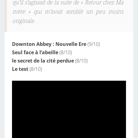
qu’il s’agissait de la suite de « Retour chez Ma
mère » qui m’avait semblé un peu moins
originale.
Downton Abbey : Nouvelle Ere
(9/10)
Seul face à l’abeille
(8/10)
le secret de la cité perdue
(8/10)
Le test
(8/10)