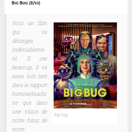
Big Bug (8/10)
Voici un film
qui va
déranger,
indéniableme
nt. Il ose
beacoup, il va
assez loin tant
dans le rapport
homme/machi
ne que dans
une vision de
Big bug
notre futur, de
notre