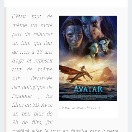
C’était tout de
même un sacré
pari de relancer
un film qui l’air
de rien à 13 ans
d’âge et reposait
tout de même
sur l’avancée
technologique de
l’époque , les
films en 3D. Avec
Avatar la voie de l eau
un peu plus de
3h de film, j’ai
préféré aller le voir en famille sans lunette