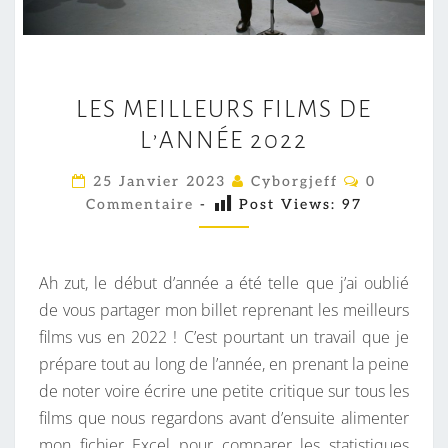
L
LES MEILLEURS FILMS DE
E
L’ANNÉE 2022
S
M
C
25 Janvier 2023
Cyborgjeff
0
E
O
Commentaire
-
Post Views:
97
M
I
M
E
L
N
L
T
Ah zut, le début d’année a été telle que j’ai oublié
A
E
I
de vous partager mon billet reprenant les meilleurs
R
U
films vus en 2022 ! C’est pourtant un travail que je
E
S
R
prépare tout au long de l’année, en prenant la peine
S
de noter voire écrire une petite critique sur tous les
F
films que nous regardons avant d’ensuite alimenter
I
mon fichier Excel pour comparer les statistiques