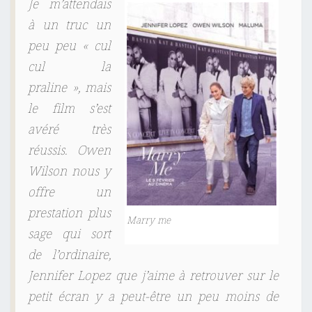
Je m’attendais
à un truc un
peu peu « cul
cul la
praline », mais
le film s’est
avéré très
réussis. Owen
Wilson nous y
offre un
prestation plus
Marry me
sage qui sort
de l’ordinaire,
Jennifer Lopez que j’aime à retrouver sur le
petit écran y a peut-être un peu moins de