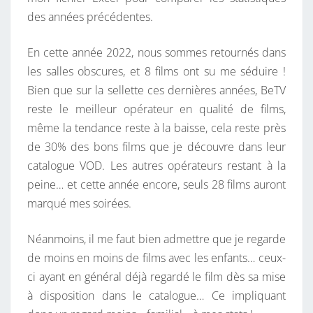
L
des années précédentes.
M
S
En cette année 2022, nous sommes retournés dans
D
les salles obscures, et 8 films ont su me séduire !
E
Bien que sur la sellette ces dernières années, BeTV
L
reste le meilleur opérateur en qualité de films,
’
même la tendance reste à la baisse, cela reste près
A
de 30% des bons films que je découvre dans leur
N
catalogue VOD. Les autres opérateurs restant à la
N
peine… et cette année encore, seuls 28 films auront
É
marqué mes soirées.
E
2
Néanmoins, il me faut bien admettre que je regarde
0
de moins en moins de films avec les enfants… ceux-
2
ci ayant en général déjà regardé le film dès sa mise
2
à disposition dans le catalogue… Ce impliquant