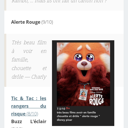
Rambo, … mais ils ont fait un carton non ?
Alerte Rouge
(9/10)
Très beau film
à voir en
famille,
chouette et
drôle — Charly
Tic & Tac : les
rangers du
risque
(8/10)
Buzz L’éclair