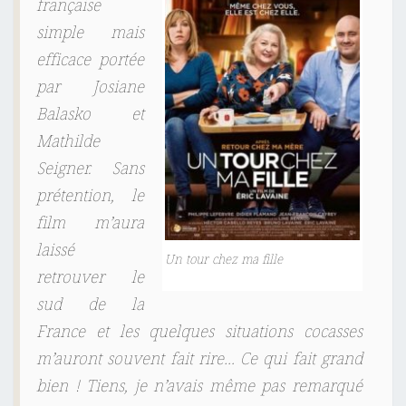
française
simple mais
efficace portée
par Josiane
Balasko et
Mathilde
Seigner. Sans
prétention, le
film m’aura
laissé
Un tour chez ma fille
retrouver le
sud de la
France et les quelques situations cocasses
m’auront souvent fait rire… Ce qui fait grand
bien ! Tiens, je n’avais même pas remarqué