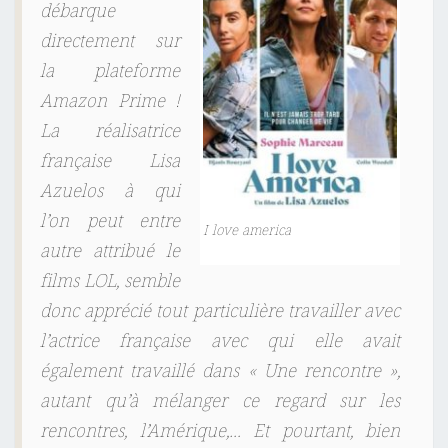
débarque
directement sur
la plateforme
Amazon Prime !
La réalisatrice
française Lisa
Azuelos à qui
l’on peut entre
I love america
autre attribué le
films LOL, semble
donc apprécié tout particulière travailler avec
l’actrice française avec qui elle avait
également travaillé dans « Une rencontre »,
autant qu’à mélanger ce regard sur les
rencontres, l’Amérique,… Et pourtant, bien