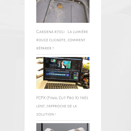
Gardena r70Li : La lumière
rouge clignote, comment
réparer ?
FCPX (Final Cut Pro X) très
lent, j’approche de la
solution !