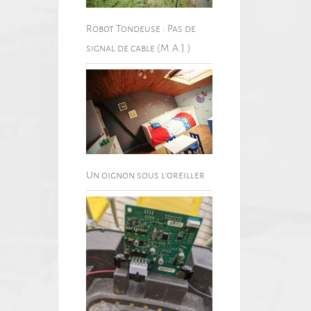
Robot Tondeuse : Pas de
signal de cable (M.A.J.)
Un oignon sous l’oreiller