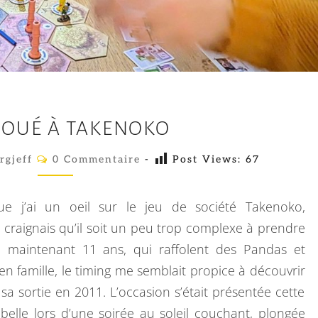
O
JOUÉ À TAKENOKO
N
A
C
rgjeff
0 Commentaire
-
Post Views:
67
O
J
M
M
O
E
e j’ai un oeil sur le jeu de société Takenoko,
N
U
T
je craignais qu’il soit un peu trop complexe à prendre
A
É
 maintenant 11 ans, qui raffolent des Pandas et
I
R
À
n famille, le timing me semblait propice à découvrir
E
T
S
sa sortie en 2011. L’occasion s’était présentée cette
A
belle lors d’une soirée au soleil couchant, plongée