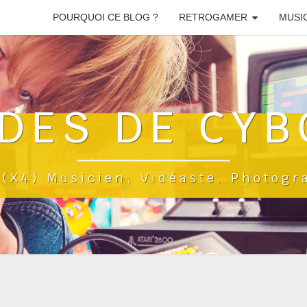
POURQUOI CE BLOG ?
RETROGAMER
MUSI
DES DE CYB
a(x4) Musicien, Vidéaste, Photog