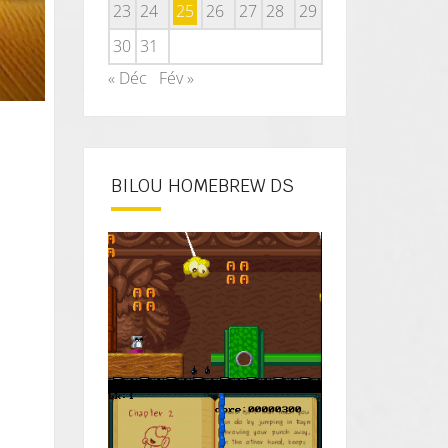
23
24
25
26
27
28
29
30
31
« Déc
Fév »
BILOU HOMEBREW DS