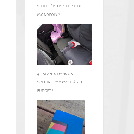
vieille édition belge du
Monopoly ?
4 enfants dans une
voiture compacte à petit
budget !