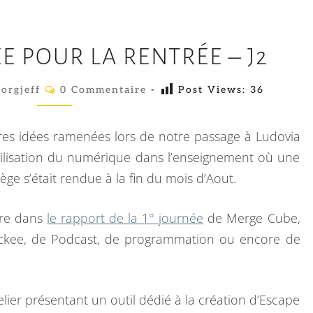
L
ÉE POUR LA RENTRÉE – J2
E
P
C
orgjeff
0 Commentaire
-
Post Views:
36
O
L
M
E
M
E
tres idées ramenées lors de notre passage à Ludovia
I
N
T
’utilisation du numérique dans l’enseignement où une
N
A
ge s’était rendue à la fin du mois d’Aout.
I
D
R
E
’
S
ère dans
le rapport de la 1° journée
de Merge Cube,
I
ockee, de Podcast, de programmation ou encore de
D
É
E
elier présentant un outil dédié à la création d’Escape
P