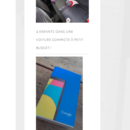
4 enfants dans une
voiture compacte à petit
budget !