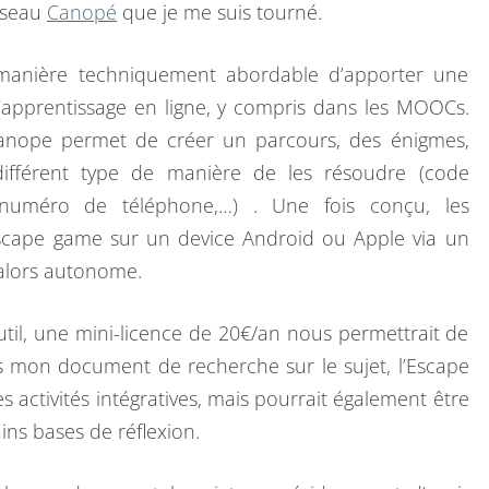
réseau
Canopé
que je me suis tourné.
O
U
manière techniquement abordable d’apporter une
R
d’apprentissage en ligne, y compris dans les MOOCs.
L
Canope permet de créer un parcours, des énigmes,
A
ifférent type de manière de les résoudre (code
R
numéro de téléphone,…) . Une fois conçu, les
E
escape game sur un device Android ou Apple via un
N
 alors autonome.
T
R
outil, une mini-licence de 20€/an nous permettrait de
É
ns mon document de recherche sur le sujet, l’Escape
E
activités intégratives, mais pourrait également être
–
ins bases de réflexion.
J
2