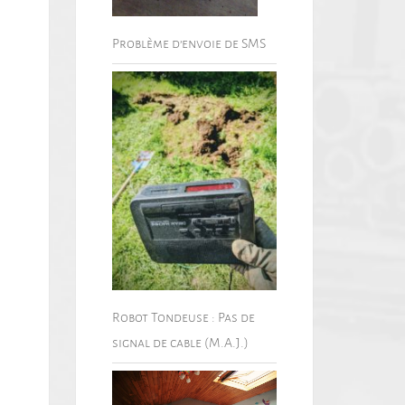
Problème d’envoie de SMS
Robot Tondeuse : Pas de
signal de cable (M.A.J.)