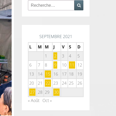
Rechercher :
Recherche
SEPTEMBRE 2021
L
M
M
J
V
S
D
1
2
3
4
5
6
7
8
9
10
11
12
13
14
15
16
17
18
19
20
21
22
23
24
25
26
27
28
29
30
« Août
Oct »