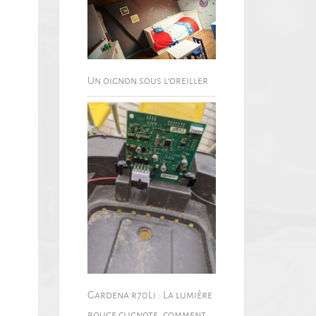
Un oignon sous l’oreiller
Gardena r70Li : La lumière
rouge clignote, comment