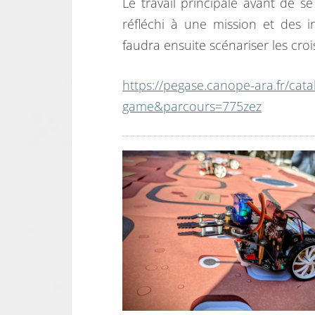
Le travail principale avant de s
réfléchi à une mission et des i
faudra ensuite scénariser les croi
https://pegase.canope-ara.fr/ca
game&parcours=775zez