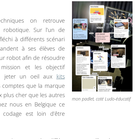
echniques on retrouve
e robotique. Sur l’un de
léchi à différents scénari
andent à ses élèves de
ur robot afin de résoudre
ission et les objectif
ue jeter un oeil aux
kits
s comptes que la marque
x plus cher que les autres
mon padlet, coté Ludo-éducatif
 chez nous en Belgique ce
au codage est loin d’être