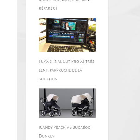
réparer ?
FCPX (Final Cut Pro X) très
lent, j’approche de la
solution !
iCandy Peach VS Bugaboo
Donkey