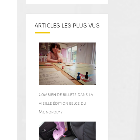
ARTICLES LES PLUS VUS
Combien de billets dans la
vieille édition belge du
Monopoly ?