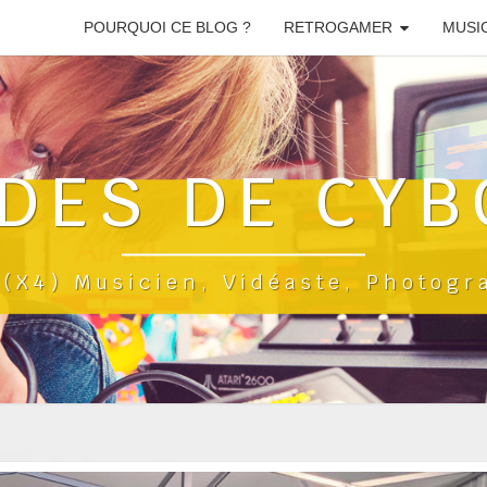
POURQUOI CE BLOG ?
RETROGAMER
MUSI
DES DE CYB
a(x4) Musicien, Vidéaste, Photog