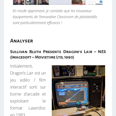
J
E
En mode apprenant, je constate que les nouveaux
U
équipements de l’Innovative Classroom de Jobstatskills
V
sont particulièrement efficaces !
I
D
Analyser
É
O
Sullivan Bluth Presents Dragon’s Lair – NES
(Imagesoft – Movietime Ltd, 1990)
Initialement,
Dragon’s Lair est un
jeu vidéo / film
interactif sorti sur
borne d’arcade et
exploitant le
format Laserdisc
en 1983.