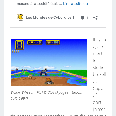
Il y a
égale
ment
le
studio
bruxell
ois
Copys
Wacky Wheels – PC MS-DOS (Apogee – Beavis
oft
Soft, 1994)
dont
j’aimer