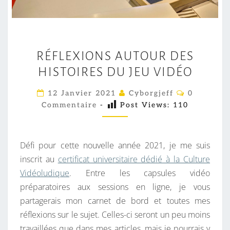
R
RÉFLEXIONS AUTOUR DES
É
HISTOIRES DU JEU VIDÉO
F
L
C
12 Janvier 2021
Cyborgjeff
0
E
O
Commentaire
-
Post Views:
110
M
X
M
E
I
N
O
T
Défi pour cette nouvelle année 2021, je me suis
A
N
I
inscrit au
certificat universitaire dédié à la Culture
R
S
Vidéoludique
. Entre les capsules vidéo
E
S
A
préparatoires aux sessions en ligne, je vous
U
partagerais mon carnet de bord et toutes mes
T
réflexions sur le sujet. Celles-ci seront un peu moins
O
travaillées que dans mes articles, mais je pourrais y