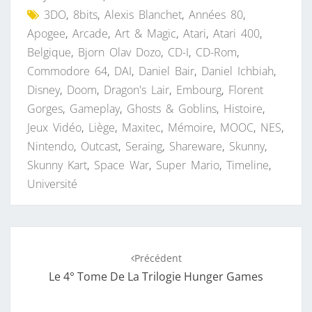
3DO
,
8bits
,
Alexis Blanchet
,
Années 80
,
Apogee
,
Arcade
,
Art & Magic
,
Atari
,
Atari 400
,
Belgique
,
Bjorn Olav Dozo
,
CD-I
,
CD-Rom
,
Commodore 64
,
DAI
,
Daniel Bair
,
Daniel Ichbiah
,
Disney
,
Doom
,
Dragon's Lair
,
Embourg
,
Florent
Gorges
,
Gameplay
,
Ghosts & Goblins
,
Histoire
,
Jeux Vidéo
,
Liège
,
Maxitec
,
Mémoire
,
MOOC
,
NES
,
Nintendo
,
Outcast
,
Seraing
,
Shareware
,
Skunny
,
Skunny Kart
,
Space War
,
Super Mario
,
Timeline
,
Université
Navigation
Précédent
d'article
Le 4° Tome De La Trilogie Hunger Games