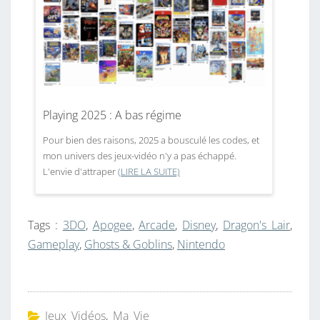
Playing 2025 : A bas régime
Pour bien des raisons, 2025 a bousculé les codes, et
mon univers des jeux-vidéo n'y a pas échappé.
L'envie d'attraper
(LIRE LA SUITE)
Tags :
3DO
,
Apogee
,
Arcade
,
Disney
,
Dragon's Lair
,
Gameplay
,
Ghosts & Goblins
,
Nintendo
Jeux Vidéos
,
Ma Vie