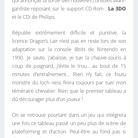
qui annonçait la sortie des nouvelles consoles avant-
gardiste reposant sur le support CD-Rom :
La 3DO
et le CDi de Phillips.
Réputée extrêmement difficile et punitive, la
licence Dragon’s Lair n’est pas en reste lors de son
adaptation sur la console 8bits de Nintendo en
1990. Je saute, j’abaisse, je tue la chauve-souris à
coup de poignard, j’évite le trou… au bout de 15
minutes d’entraînement… Rien n’y fait, ce foutu
monstre du loch ness finira toujours par tuer mon
téméraire chevalier. Rien que le premier tableau a
dû décourager plus d’un joueur !
On se retrouve pourtant dans un jeu qui intégrera
une fois ce tableau passé un peu plus de scène de
plateforming et d’action. Peut-être au fond pas si