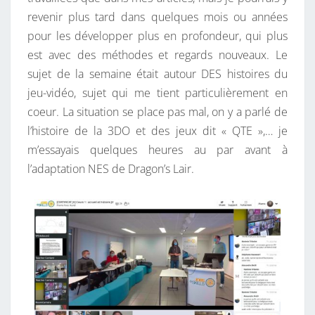
U
revenir plus tard dans quelques mois ou années
R
pour les développer plus en profondeur, qui plus
D
est avec des méthodes et regards nouveaux. Le
E
sujet de la semaine était autour DES histoires du
S
jeu-vidéo, sujet qui me tient particulièrement en
H
coeur. La situation se place pas mal, on y a parlé de
I
l’histoire de la 3DO et des jeux dit « QTE »,… je
S
m’essayais quelques heures au par avant à
T
l’adaptation NES de Dragon’s Lair.
O
I
R
E
S
D
U